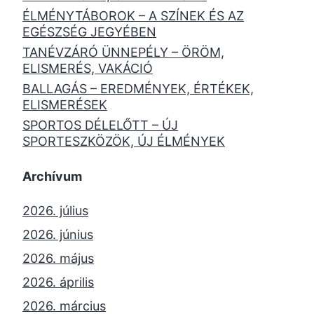
ÉLMÉNYTÁBOROK – A SZÍNEK ÉS AZ
EGÉSZSÉG JEGYÉBEN
TANÉVZÁRÓ ÜNNEPÉLY – ÖRÖM,
ELISMERÉS, VAKÁCIÓ
BALLAGÁS – EREDMÉNYEK, ÉRTÉKEK,
ELISMERÉSEK
SPORTOS DÉLELŐTT – ÚJ
SPORTESZKÖZÖK, ÚJ ÉLMÉNYEK
Archívum
2026. július
2026. június
2026. május
2026. április
2026. március