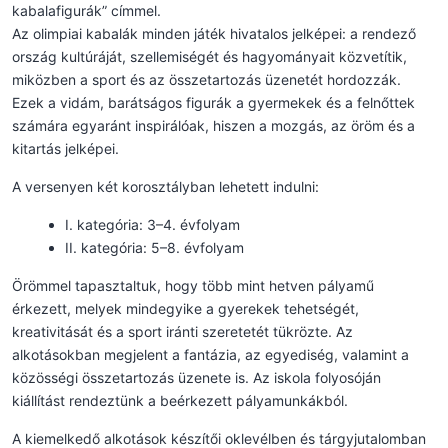
kabalafigurák” címmel.
Az olimpiai kabalák minden játék hivatalos jelképei: a rendező
ország kultúráját, szellemiségét és hagyományait közvetítik,
miközben a sport és az összetartozás üzenetét hordozzák.
Ezek a vidám, barátságos figurák a gyermekek és a felnőttek
számára egyaránt inspirálóak, hiszen a mozgás, az öröm és a
kitartás jelképei.
A versenyen két korosztályban lehetett indulni:
I. kategória: 3–4. évfolyam
II. kategória: 5–8. évfolyam
Örömmel tapasztaltuk, hogy több mint hetven pályamű
érkezett, melyek mindegyike a gyerekek tehetségét,
kreativitását és a sport iránti szeretetét tükrözte. Az
alkotásokban megjelent a fantázia, az egyediség, valamint a
közösségi összetartozás üzenete is. Az iskola folyosóján
kiállítást rendeztünk a beérkezett pályamunkákból.
A kiemelkedő alkotások készítői oklevélben és tárgyjutalomban