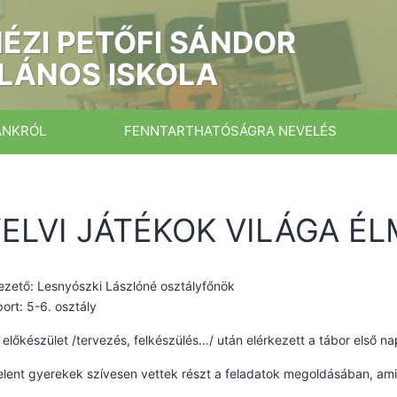
ÉZI PETŐFI SÁNDOR
LÁNOS ISKOLA
ÁNKRÓL
FENNTARTHATÓSÁGRA NEVELÉS
ELVI JÁTÉKOK VILÁGA É
zető: Lesnyószki Lászlóné osztályfőnök
ort: 5-6. osztály
előkészület /tervezés, felkészülés…/ után elérkezett a tábor első na
lent gyerekek szívesen vettek részt a feladatok megoldásában, ami 