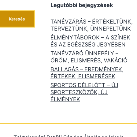
Legutóbbi bejegyzések
Keresés
TANÉVZÁRÁS – ÉRTÉKELTÜNK,
TERVEZTÜNK, ÜNNEPELTÜNK
ÉLMÉNYTÁBOROK – A SZÍNEK
ÉS AZ EGÉSZSÉG JEGYÉBEN
TANÉVZÁRÓ ÜNNEPÉLY –
ÖRÖM, ELISMERÉS, VAKÁCIÓ
BALLAGÁS – EREDMÉNYEK,
ÉRTÉKEK, ELISMERÉSEK
SPORTOS DÉLELŐTT – ÚJ
SPORTESZKÖZÖK, ÚJ
ÉLMÉNYEK