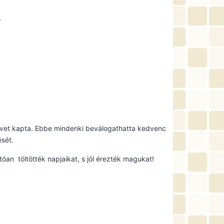
,
evet kapta. Ebbe mindenki beválogathatta kedvenc
ését.
an töltötték napjaikat, s jól érezték magukat!