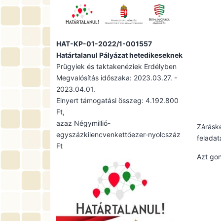
HAT-KP-01-2022/1-001557
Határtalanul Pályázat hetedikeseknek
Prügyiek és taktakenéziek Erdélyben
Megvalósítás időszaka: 2023.03.27. -
2023.04.01.
Elnyert támogatási összeg: 4.192.800
Ft,
azaz Négymillió-
Záráské
egyszázkilencvenkettőezer-nyolcszáz
feladat
Ft
Azt gon