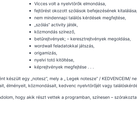
Vicces volt a nyelvtörők elmondása,
fejtörést okozott szólások befejezésének kitalálása
nem mindennapi találós kérdések megfejtése,
„szólás” activity játék,
közmondás színező,
betűrejtvények; – keresztrejtvények megoldása,
wordwall feladatokkal játszás,
origamizás,
nyelvi totó kitöltése,
képrejtvények megfejtése . . .
nt készült egy „notesz”, mely a „ Legek notesze” / KEDVENCEIM/ n
ait, élményeit, közmondásait, kedvenc nyelvtörőjét vagy találóskérd
dolom, hogy akik részt vettek a programban, színesen – szórakoztató