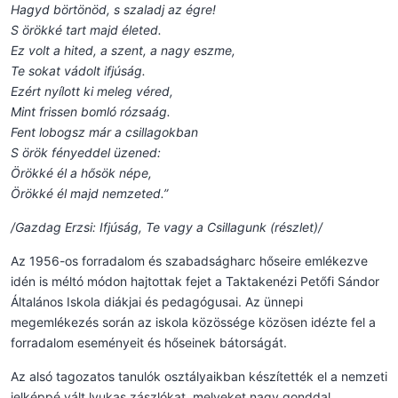
Hagyd börtönöd, s szaladj az égre!
S örökké tart majd életed.
Ez volt a hited, a szent, a nagy eszme,
Te sokat vádolt ifjúság.
Ezért nyílott ki meleg véred,
Mint frissen bomló rózsaág.
Fent lobogsz már a csillagokban
S örök fényeddel üzened:
Örökké él a hősök népe,
Örökké él majd nemzeted.”
/Gazdag Erzsi: Ifjúság, Te vagy a Csillagunk (részlet)/
Az 1956-os forradalom és szabadságharc hőseire emlékezve
idén is méltó módon hajtottak fejet a Taktakenézi Petőfi Sándor
Általános Iskola diákjai és pedagógusai. Az ünnepi
megemlékezés során az iskola közössége közösen idézte fel a
forradalom eseményeit és hőseinek bátorságát.
Az alsó tagozatos tanulók osztályaikban készítették el a nemzeti
jelképpé vált lyukas zászlókat, melyeket nagy gonddal