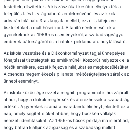
festettek, díszítettek. A kis zászlókat később elhelyezték a
település I. és II. világháborús emlékművénél és az iskola
udvarán található 3-as kopjafa mellett, ezzel is kifejezve
tiszteletüket a múlt hősei iránt. A tanító nénik meséltek a
gyerekeknek az 1956-os eseményekről, a szabadságvágyó
emberek bátorságáról és a fiatalok példamutató helytállásáról.
Az iskola vezetése és a Diákönkormányzat tagjai ünnepélyes
főhajtással tisztelegtek az emlékműnél. Koszorút helyeztek el a
hősök emlékére, ezzel kifejezve hálájukat és megbecsülésüket.
A csendes megemlékezés pillanatai méltóságteljesen zárták az
ünnepi eseményt.
Az iskola közössége ezzel a meghitt programmal is hozzájárult
ahhoz, hogy a diákok megértsék és átérezhessék a szabadság
értékét. A gyerekek számára maradandó élményt jelentett ez a
nap, amely segítette őket abban, hogy büszkén vállalják
nemzeti identitásukat. Az 1956-os hősök példája ma is erőt ad,
hogy bátran kiálljunk az igazság és a szabadság mellett.