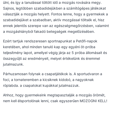
ülni, és így a tanulással töltött idő a mozgás rovására megy.
Sajnos, legtöbben szabadidejükben a számítógépes játékokat
választják a mozgás helyett. Fontos lenne, hogy a gyermekek a
szabadidejüket a szabadban, aktív mozgással töltsék el, hisz
ennek jelentős szerepe van az egészségmegőrzésben, valamint
a mozgáshiányból fakadó betegségek megelőzésében.
Ezért tartjuk rendszeresen sportnapunkat a Petőfi-napok
keretében, ahol minden tanuló kap egy egyéni öt-próba
teljesítmény lapot, amellyel végig járja az 5 próba állomásait és
összegyűjti az eredményeit, melyet értékelünk és éremmel
jutalmazunk.
Párhuzamosan folynak a csapatjátékok is. A sportudvaron a
foci, a tornateremben a kicsiknek kidobó, a nagyoknak
röplabda. a csapatokat kupákkal jutalmazzuk.
Ahhoz, hogy gyermekeink megtapasztalják a mozgás örömét,
nem kell élsportolónak lenni, csak egyszerűen MOZOGNI KELL!