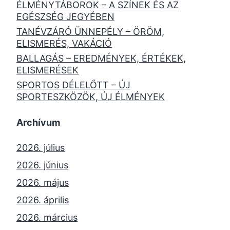
ÉLMÉNYTÁBOROK – A SZÍNEK ÉS AZ
EGÉSZSÉG JEGYÉBEN
TANÉVZÁRÓ ÜNNEPÉLY – ÖRÖM,
ELISMERÉS, VAKÁCIÓ
BALLAGÁS – EREDMÉNYEK, ÉRTÉKEK,
ELISMERÉSEK
SPORTOS DÉLELŐTT – ÚJ
SPORTESZKÖZÖK, ÚJ ÉLMÉNYEK
Archívum
2026. július
2026. június
2026. május
2026. április
2026. március