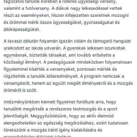
tagozatos tanulók körében a rolleres ügyességi verseny,
valamint a futóverseny. A diákok nagy lelkesedéssel vettek
részt az eseményeken, hiszen kifejezetten szeretnek mozogni
és örömmel mérik össze ügyességüket, gyorsaságukat és
állóképességüket.
A tavaszi délután folyamán igazán vidám és támogató hangulat
uralkodott az iskola udvarán. A gyerekek lelkesen szurkoltak
egymásnak, biztatták társaikat, ami tovább erősítette a
közösségi élményt. A pedagógusok mindeközben folyamatosan
figyelemmel kísérték a versenyeket, pontosan mérték és
rögzítették a tanulók időeredményeit. A program nemcsak a
versengésről, hanem az együtt megélt élményekről és a mozgás
öröméről is szólt.
Intézményünkben kiemelt figyelmet fordítunk arra, hogy
tanulóink megértsék a rendszeres testmozgás és a sport
jelentőségét. Meggyőződésünk, hogy az aktív életmód
elengedhetetlen az egészség megőrzéséhez, ezért tudatosan
törekszünk a mozgás iránti igény kialakítására és
megerősítésére diákjaink körében.