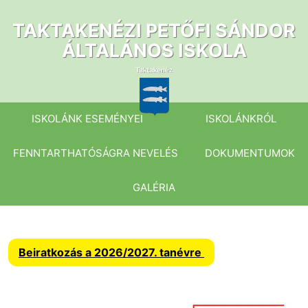
Ugrás
a
TAKTAKENÉZI PETŐFI SÁNDOR
tartalomhoz
ÁLTALÁNOS ISKOLA
ISKOLÁNK ESEMÉNYEI
ISKOLÁNKRÓL
FENNTARTHATÓSÁGRA NEVELÉS
DOKUMENTUMOK
GALÉRIA
Beiratkozás a 2026/2027. tanévre