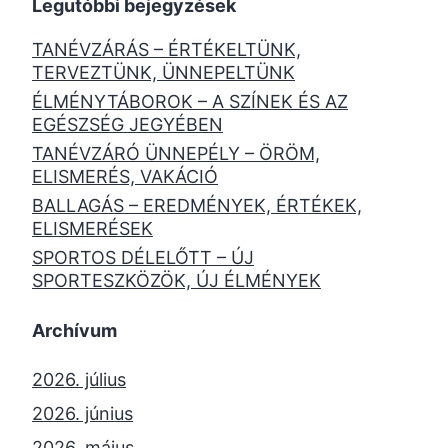
Legutóbbi bejegyzések
TANÉVZÁRÁS – ÉRTÉKELTÜNK,
TERVEZTÜNK, ÜNNEPELTÜNK
ÉLMÉNYTÁBOROK – A SZÍNEK ÉS AZ
EGÉSZSÉG JEGYÉBEN
TANÉVZÁRÓ ÜNNEPÉLY – ÖRÖM,
ELISMERÉS, VAKÁCIÓ
BALLAGÁS – EREDMÉNYEK, ÉRTÉKEK,
ELISMERÉSEK
SPORTOS DÉLELŐTT – ÚJ
SPORTESZKÖZÖK, ÚJ ÉLMÉNYEK
Archívum
2026. július
2026. június
2026. május