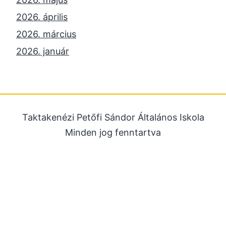
2026. április
2026. március
2026. január
2025. december
2025. október
2025. szeptember
Taktakenézi Petőfi Sándor Általános Iskola
2025. július
Minden jog fenntartva
2025. június
2025. május
2025. április
2025. március
2025. január
2024. december