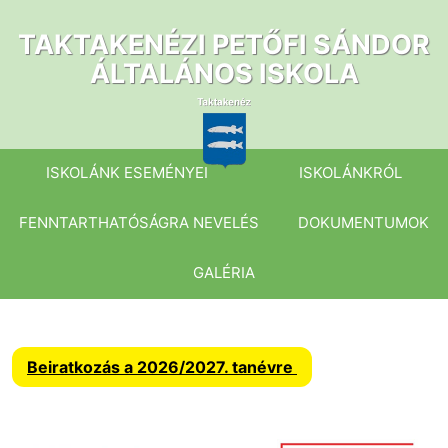
Ugrás
a
TAKTAKENÉZI PETŐFI SÁNDOR
tartalomhoz
ÁLTALÁNOS ISKOLA
ISKOLÁNK ESEMÉNYEI
ISKOLÁNKRÓL
FENNTARTHATÓSÁGRA NEVELÉS
DOKUMENTUMOK
GALÉRIA
Beiratkozás a 2026/2027. tanévre