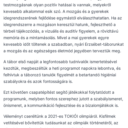
testmozgásnak olyan pozitív hatásai is vannak, melyekről
kevesebb alkalommal esik szó. A mozgás és a gyerekek
idegrendszerének fejlődése egymástól elválaszthatatlan. Ha az
idegrendszerre a mozgáson keresztül hatunk, fejleszthető a
térbeli tájékozódás, a vizuális és auditív figyelem, a rövidtávú
memória és a mintamásolás. Mivel a mai gyerekek egyre
kevesebb időt töltenek a szabadban, nyári Erzsébet-táborunkat
a mozgás és az egészséges életmód jegyében terveztük meg.
A tábor első napját a legfontosabb tudnivalók ismertetésével
kezdtük, megbeszéltük a heti programot napokra lebontva, és
felhívtuk a táborozó tanulók figyelmét a betartandó higiéniai
szabályokra és azok fontosságára is.
Ezt követően csapatépítést segítő játékokkal folytatódott a
programunk, melyben fontos szerephez jutott a szabályismeret,
önismeret, a kommunikáció fejlesztése és a bizalomjátékok is.
Véleményt cseréltünk a 2021-es TOKIÓI olimpiáról. Kisfilmek
vetítésével bővítettük tudásunkat az olimpiák történetéről, az