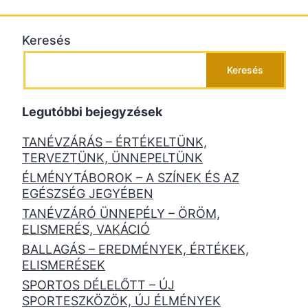
Keresés
Keresés
Legutóbbi bejegyzések
TANÉVZÁRÁS – ÉRTÉKELTÜNK,
TERVEZTÜNK, ÜNNEPELTÜNK
ÉLMÉNYTÁBOROK – A SZÍNEK ÉS AZ
EGÉSZSÉG JEGYÉBEN
TANÉVZÁRÓ ÜNNEPÉLY – ÖRÖM,
ELISMERÉS, VAKÁCIÓ
BALLAGÁS – EREDMÉNYEK, ÉRTÉKEK,
ELISMERÉSEK
SPORTOS DÉLELŐTT – ÚJ
SPORTESZKÖZÖK, ÚJ ÉLMÉNYEK