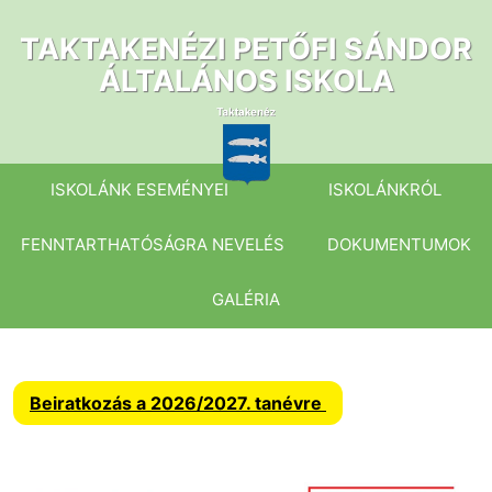
Ugrás
a
TAKTAKENÉZI PETŐFI SÁNDOR
tartalomhoz
ÁLTALÁNOS ISKOLA
ISKOLÁNK ESEMÉNYEI
ISKOLÁNKRÓL
FENNTARTHATÓSÁGRA NEVELÉS
DOKUMENTUMOK
GALÉRIA
Beiratkozás a 2026/2027. tanévre