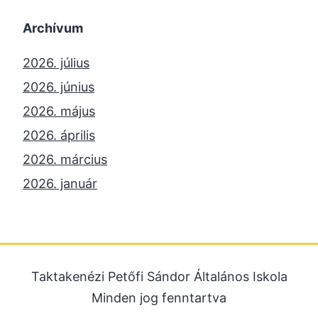
Archívum
2026. július
2026. június
2026. május
2026. április
2026. március
2026. január
2025. december
2025. október
2025. szeptember
Taktakenézi Petőfi Sándor Általános Iskola
2025. július
Minden jog fenntartva
2025. június