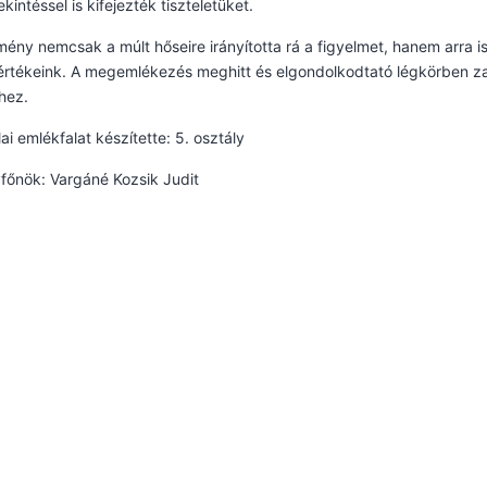
ekintéssel is kifejezték tiszteletüket.
ény nemcsak a múlt hőseire irányította rá a figyelmet, hanem arra 
értékeink. A megemlékezés meghitt és elgondolkodtató légkörben zajl
hez.
lai emlékfalat készítette: 5. osztály
főnök: Vargáné Kozsik Judit