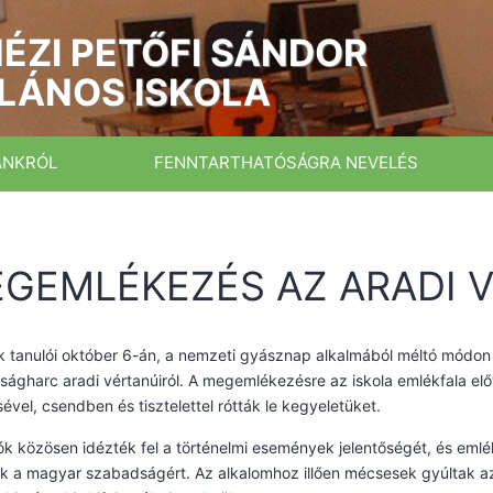
ÉZI PETŐFI SÁNDOR
LÁNOS ISKOLA
ÁNKRÓL
FENNTARTHATÓSÁGRA NEVELÉS
GEMLÉKEZÉS AZ ARADI 
nk tanulói október 6-án, a nemzeti gyásznap alkalmából méltó mód
ágharc aradi vértanúiról. A megemlékezésre az iskola emlékfala előtt
ével, csendben és tisztelettel rótták le kegyeletüket.
ók közösen idézték fel a történelmi események jelentőségét, és emlé
k a magyar szabadságért. Az alkalomhoz illően mécsesek gyúltak az