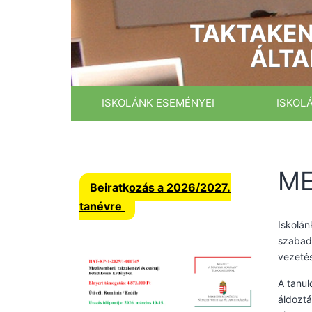
Ugrás
a
TAKTAKEN
tartalomhoz
ÁLTA
ISKOLÁNK ESEMÉNYEI
ISKOL
ME
Beiratkozás a 2026/2027.
tanévre
Iskolá
szabads
vezetés
A tanul
áldoztá