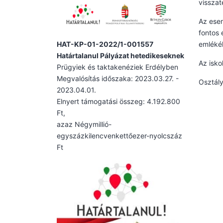
visszat
Az esem
fontos 
HAT-KP-01-2022/1-001557
emléké
Határtalanul Pályázat hetedikeseknek
Az isko
Prügyiek és taktakenéziek Erdélyben
Megvalósítás időszaka: 2023.03.27. -
Osztály
2023.04.01.
Elnyert támogatási összeg: 4.192.800
Ft,
azaz Négymillió-
egyszázkilencvenkettőezer-nyolcszáz
Ft