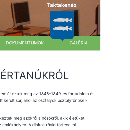
DOKUMENTUMOK
GALÉRIA
VÉRTANÚKRÓL
on emlékeztek meg az 1848–1849-es forradalom és
 került sor, ahol az osztályok osztályfőnökeik
keztek meg azokról a hősökről, akik életüket
 emlékhelyen. A diákok rövid történelmi