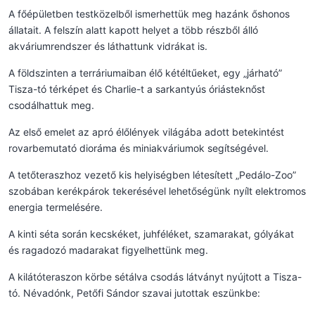
A főépületben testközelből ismerhettük meg hazánk őshonos
állatait. A felszín alatt kapott helyet a több részből álló
akváriumrendszer és láthattunk vidrákat is.
A földszinten a terráriumaiban élő kétéltűeket, egy „járható”
Tisza-tó térképet és Charlie-t a sarkantyús óriásteknőst
csodálhattuk meg.
Az első emelet az apró élőlények világába adott betekintést
rovarbemutató dioráma és miniakváriumok segítségével.
A tetőteraszhoz vezető kis helyiségben létesített „Pedálo-Zoo”
szobában kerékpárok tekerésével lehetőségünk nyílt elektromos
energia termelésére.
A kinti séta során kecskéket, juhféléket, szamarakat, gólyákat
és ragadozó madarakat figyelhettünk meg.
A kilátóteraszon körbe sétálva csodás látványt nyújtott a Tisza-
tó. Névadónk, Petőfi Sándor szavai jutottak eszünkbe: