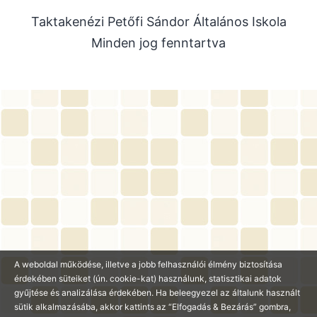
2025. szeptember
Taktakenézi Petőfi Sándor Általános Iskola
2025. július
Minden jog fenntartva
2025. június
2025. május
2025. április
2025. március
2025. január
2024. december
2024. november
2024. október
2024. július
2024. június
A weboldal működése, illetve a jobb felhasználói élmény biztosítása
érdekében süteiket (ún. cookie-kat) használunk, statisztikai adatok
2024. május
gyűjtése és analizálása érdekében. Ha beleegyezel az általunk használt
sütik alkalmazásába, akkor kattints az “Elfogadás & Bezárás” gombra,
2024. április