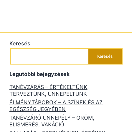
Keresés
Keresés
Legutóbbi bejegyzések
TANÉVZÁRÁS – ÉRTÉKELTÜNK,
TERVEZTÜNK, ÜNNEPELTÜNK
ÉLMÉNYTÁBOROK – A SZÍNEK ÉS AZ
EGÉSZSÉG JEGYÉBEN
TANÉVZÁRÓ ÜNNEPÉLY – ÖRÖM,
ELISMERÉS, VAKÁCIÓ