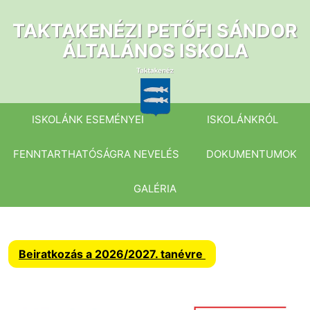
Ugrás
a
TAKTAKENÉZI PETŐFI SÁNDOR
tartalomhoz
ÁLTALÁNOS ISKOLA
ISKOLÁNK ESEMÉNYEI
ISKOLÁNKRÓL
FENNTARTHATÓSÁGRA NEVELÉS
DOKUMENTUMOK
GALÉRIA
Beiratkozás a 2026/2027. tanévre