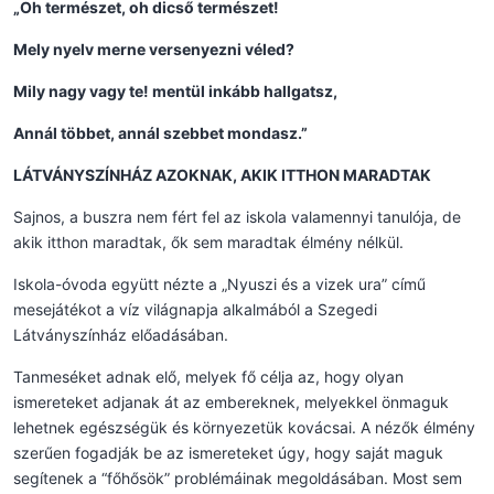
„Oh természet, oh dicső természet!
Mely nyelv merne versenyezni véled?
Mily nagy vagy te! mentül inkább hallgatsz,
Annál többet, annál szebbet mondasz.”
LÁTVÁNYSZÍNHÁZ AZOKNAK, AKIK ITTHON MARADTAK
Sajnos, a buszra nem fért fel az iskola valamennyi tanulója, de
akik itthon maradtak, ők sem maradtak élmény nélkül.
Iskola-óvoda együtt nézte a „Nyuszi és a vizek ura” című
mesejátékot a víz világnapja alkalmából a Szegedi
Látványszínház előadásában.
Tanmeséket adnak elő, melyek fő célja az, hogy olyan
ismereteket adjanak át az embereknek, melyekkel önmaguk
lehetnek egészségük és környezetük kovácsai. A nézők élmény
szerűen fogadják be az ismereteket úgy, hogy saját maguk
segítenek a “főhősök” problémáinak megoldásában. Most sem