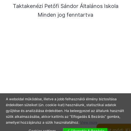
Taktakenézi Petőfi Sándor Általános Iskola
2025. július
Minden jog fenntartva
2025. június
2025. május
2025. április
2025. március
2025. január
2024. december
2024. november
2024. október
2024. július
A weboldal működése, illetve a jobb felhasználói élmény biztosítása
érdekében süteiket (ún. cookie-kat) használunk, statisztikai adatok
2024. június
gyűjtése és analizálása érdekében. Ha beleegyezel az általunk használt
2024. május
sütik alkalmazásába, akkor kattints az “Elfogadás & Bezárás” gombra,
amellyel hozzájárulsz a sütik használatához.
View more
2024. április
Sötét mód:
Cookies settings
Elfogadás & Bezárás