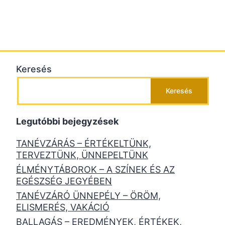
Keresés
Keresés
Legutóbbi bejegyzések
TANÉVZÁRÁS – ÉRTÉKELTÜNK,
TERVEZTÜNK, ÜNNEPELTÜNK
ÉLMÉNYTÁBOROK – A SZÍNEK ÉS AZ
EGÉSZSÉG JEGYÉBEN
TANÉVZÁRÓ ÜNNEPÉLY – ÖRÖM,
ELISMERÉS, VAKÁCIÓ
BALLAGÁS – EREDMÉNYEK, ÉRTÉKEK,