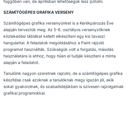
függőben van, de áprilisban lehetőségük lesz pótolni.
SZÁMÍTÓGÉPES GRAFIKA VERSENY
Számítógépes grafika versenyünket is a Kerékpározás Éve
alapján terveztük meg. Az 5-6. osztályos versenyzőknek
közlekedési táblákat kellett elkészíteni egy kis tavaszi
hangulattal. A feladatok megoldásához a Paint rajzoló
programot használták. Szükségük volt a forgatás, másolás
használatára is ahhoz, hogy hűen el tudják készíteni a minta
alapján a feladatot.
Tanulóink nagyon szeretnek rajzolni, de a számítógépes grafika
készítése csak azoknak a tanulóknak megy igazán jól, akik
sokat gyakorolnak, és szabadidejükben is szívesen rajzolgatnak
grafikai programokkal.