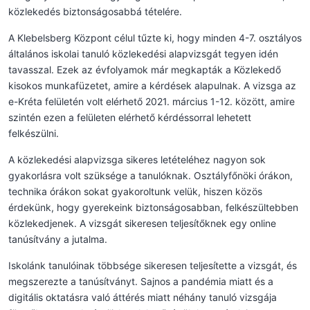
közlekedés biztonságosabbá tételére.
A Klebelsberg Központ célul tűzte ki, hogy minden 4-7. osztályos
általános iskolai tanuló közlekedési alapvizsgát tegyen idén
tavasszal. Ezek az évfolyamok már megkapták a Közlekedő
kisokos munkafüzetet, amire a kérdések alapulnak. A vizsga az
e-Kréta felületén volt elérhető 2021. március 1-12. között, amire
szintén ezen a felületen elérhető kérdéssorral lehetett
felkészülni.
A közlekedési alapvizsga sikeres letételéhez nagyon sok
gyakorlásra volt szüksége a tanulóknak. Osztályfőnöki órákon,
technika órákon sokat gyakoroltunk velük, hiszen közös
érdekünk, hogy gyerekeink biztonságosabban, felkészültebben
közlekedjenek. A vizsgát sikeresen teljesítőknek egy online
tanúsítvány a jutalma.
Iskolánk tanulóinak többsége sikeresen teljesítette a vizsgát, és
megszerezte a tanúsítványt. Sajnos a pandémia miatt és a
digitális oktatásra való áttérés miatt néhány tanuló vizsgája