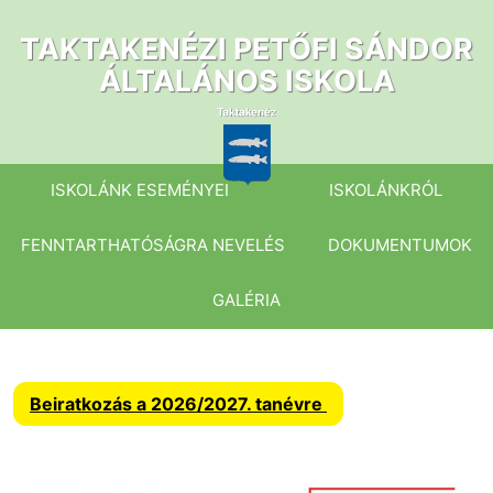
Ugrás
a
TAKTAKENÉZI PETŐFI SÁNDOR
tartalomhoz
ÁLTALÁNOS ISKOLA
ISKOLÁNK ESEMÉNYEI
ISKOLÁNKRÓL
FENNTARTHATÓSÁGRA NEVELÉS
DOKUMENTUMOK
GALÉRIA
Beiratkozás a 2026/2027. tanévre