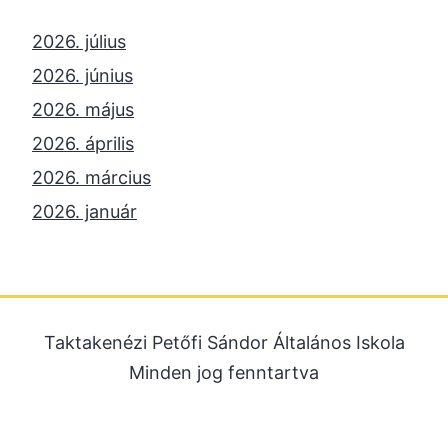
2026. július
2026. június
2026. május
2026. április
2026. március
2026. január
2025. december
2025. október
2025. szeptember
Taktakenézi Petőfi Sándor Általános Iskola
2025. július
Minden jog fenntartva
2025. június
2025. május