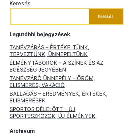
Keresés
Keresés
Legutóbbi bejegyzések
TANÉVZÁRÁS – ÉRTÉKELTÜNK,
TERVEZTÜNK, ÜNNEPELTÜNK
ÉLMÉNYTÁBOROK – A SZÍNEK ÉS AZ
EGÉSZSÉG JEGYÉBEN
TANÉVZÁRÓ ÜNNEPÉLY – ÖRÖM,
ELISMERÉS, VAKÁCIÓ
BALLAGÁS – EREDMÉNYEK, ÉRTÉKEK,
ELISMERÉSEK
SPORTOS DÉLELŐTT – ÚJ
SPORTESZKÖZÖK, ÚJ ÉLMÉNYEK
Archívum