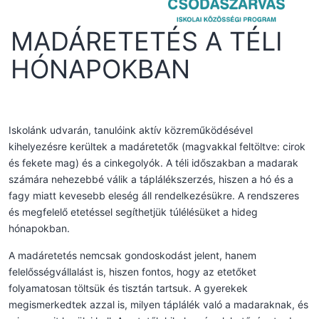
MADÁRETETÉS A TÉLI
HÓNAPOKBAN
Iskolánk udvarán, tanulóink aktív közreműködésével
kihelyezésre kerültek a madáretetők (magvakkal feltöltve: cirok
és fekete mag) és a cinkegolyók. A téli időszakban a madarak
számára nehezebbé válik a táplálékszerzés, hiszen a hó és a
fagy miatt kevesebb eleség áll rendelkezésükre. A rendszeres
és megfelelő etetéssel segíthetjük túlélésüket a hideg
hónapokban.
A madáretetés nemcsak gondoskodást jelent, hanem
felelősségvállalást is, hiszen fontos, hogy az etetőket
folyamatosan töltsük és tisztán tartsuk. A gyerekek
megismerkedtek azzal is, milyen táplálék való a madaraknak, és