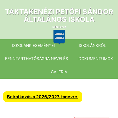
Ugrás
a
TAKTAKENÉZI PETŐFI SÁNDOR
tartalomhoz
ÁLTALÁNOS ISKOLA
ISKOLÁNK ESEMÉNYEI
ISKOLÁNKRÓL
FENNTARTHATÓSÁGRA NEVELÉS
DOKUMENTUMOK
GALÉRIA
Beiratkozás a 2026/2027. tanévre