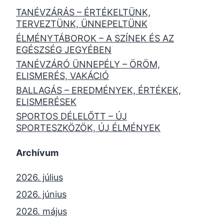
TANÉVZÁRÁS – ÉRTÉKELTÜNK,
TERVEZTÜNK, ÜNNEPELTÜNK
ÉLMÉNYTÁBOROK – A SZÍNEK ÉS AZ
EGÉSZSÉG JEGYÉBEN
TANÉVZÁRÓ ÜNNEPÉLY – ÖRÖM,
ELISMERÉS, VAKÁCIÓ
BALLAGÁS – EREDMÉNYEK, ÉRTÉKEK,
ELISMERÉSEK
SPORTOS DÉLELŐTT – ÚJ
SPORTESZKÖZÖK, ÚJ ÉLMÉNYEK
Archívum
2026. július
2026. június
2026. május