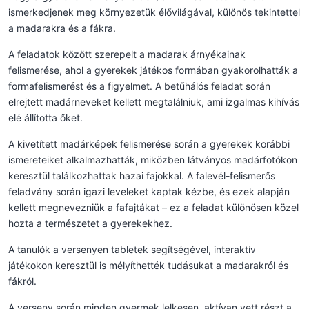
ismerkedjenek meg környezetük élővilágával, különös tekintettel
a madarakra és a fákra.
A feladatok között szerepelt a madarak árnyékainak
felismerése, ahol a gyerekek játékos formában gyakorolhatták a
formafelismerést és a figyelmet. A betűhálós feladat során
elrejtett madárneveket kellett megtalálniuk, ami izgalmas kihívás
elé állította őket.
A kivetített madárképek felismerése során a gyerekek korábbi
ismereteiket alkalmazhatták, miközben látványos madárfotókon
keresztül találkozhattak hazai fajokkal. A falevél-felismerős
feladvány során igazi leveleket kaptak kézbe, és ezek alapján
kellett megnevezniük a fafajtákat – ez a feladat különösen közel
hozta a természetet a gyerekekhez.
A tanulók a versenyen tabletek segítségével, interaktív
játékokon keresztül is mélyíthették tudásukat a madarakról és
fákról.
A verseny során minden gyermek lelkesen, aktívan vett részt a