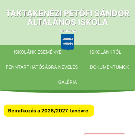
Ugrás
a
TAKTAKENÉZI PETŐFI SÁNDOR
tartalomhoz
ÁLTALÁNOS ISKOLA
ISKOLÁNK ESEMÉNYEI
ISKOLÁNKRÓL
FENNTARTHATÓSÁGRA NEVELÉS
DOKUMENTUMOK
GALÉRIA
Beiratkozás a 2026/2027. tanévre