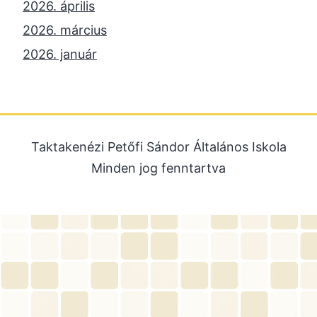
2026. április
2026. március
2026. január
2025. december
2025. október
2025. szeptember
Taktakenézi Petőfi Sándor Általános Iskola
2025. július
Minden jog fenntartva
2025. június
2025. május
2025. április
2025. március
2025. január
2024. december