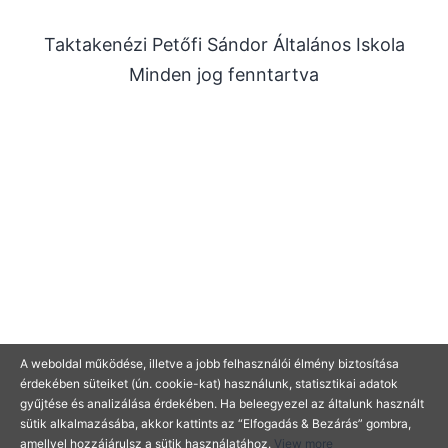
2025. szeptember
Taktakenézi Petőfi Sándor Általános Iskola
2025. július
Minden jog fenntartva
2025. június
2025. május
2025. április
2025. március
2025. január
2024. december
2024. november
2024. október
2024. július
A weboldal működése, illetve a jobb felhasználói élmény biztosítása
érdekében süteiket (ún. cookie-kat) használunk, statisztikai adatok
2024. június
gyűjtése és analizálása érdekében. Ha beleegyezel az általunk használt
2024. május
sütik alkalmazásába, akkor kattints az “Elfogadás & Bezárás” gombra,
amellyel hozzájárulsz a sütik használatához.
View more