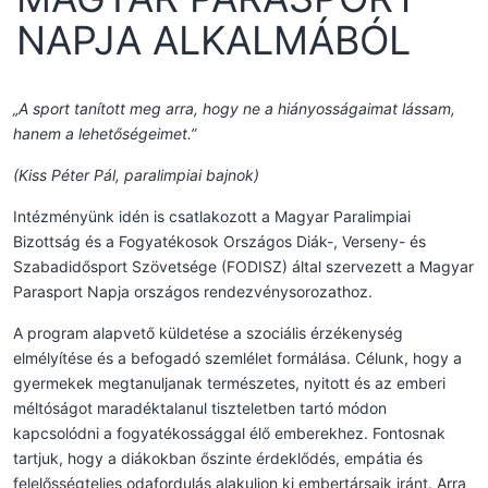
NAPJA ALKALMÁBÓL
„A sport tanított meg arra, hogy ne a hiányosságaimat lássam,
hanem a lehetőségeimet.”
(Kiss Péter Pál, paralimpiai bajnok)
Intézményünk idén is csatlakozott a Magyar Paralimpiai
Bizottság és a Fogyatékosok Országos Diák-, Verseny- és
Szabadidősport Szövetsége (FODISZ) által szervezett a Magyar
Parasport Napja országos rendezvénysorozathoz.
A program alapvető küldetése a szociális érzékenység
elmélyítése és a befogadó szemlélet formálása. Célunk, hogy a
gyermekek megtanuljanak természetes, nyitott és az emberi
méltóságot maradéktalanul tiszteletben tartó módon
kapcsolódni a fogyatékossággal élő emberekhez. Fontosnak
tartjuk, hogy a diákokban őszinte érdeklődés, empátia és
felelősségteljes odafordulás alakuljon ki embertársaik iránt. Arra