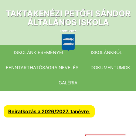
Ugrás
a
TAKTAKENÉZI PETŐFI SÁNDOR
tartalomhoz
ÁLTALÁNOS ISKOLA
ISKOLÁNK ESEMÉNYEI
ISKOLÁNKRÓL
FENNTARTHATÓSÁGRA NEVELÉS
DOKUMENTUMOK
GALÉRIA
Beiratkozás a 2026/2027. tanévre