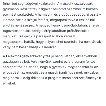
fehér bot segítségével közlekedni. A második osztályosok
gyurmából készítettek csigákat bekötött szemmel, miközben
egymást segítették. A harmadik és a gyógypedagógiai osztály
kipróbálhatta a szájjal festést, megtapasztalva a kéz nélküli
alkotás nehézségeit. A negyedikesek csörgőlabdában, a felső
tagozatos tanulók pedig ülőröplabdában próbálhatták ki
magukat. Diákjaink a parasportágakon keresztül
megtapasztalhatták, hogy milyen lehet sportolni, ha nem látnak
vagy nem használhatják a lábukat.
A
Lélekmozgató érzékenyítés
jó hangulatban, élményekben
gazdagon zajlott. Véleményünk szerint ez a program fontos
szerepet tölt be abban, hogy a gyerekek megtapasztalják az
elfogadást, az empátiát és a mások iránti figyelmet, miközben
még hosszú ideig őrizhetik a program során szerzett élményeik
emlékét.