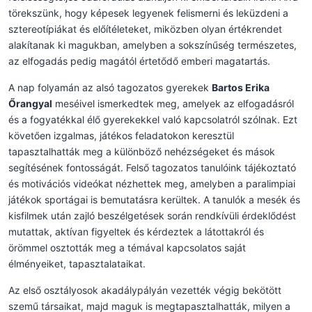
törekszünk, hogy képesek legyenek felismerni és leküzdeni a
sztereotípiákat és előítéleteket, miközben olyan értékrendet
alakítanak ki magukban, amelyben a sokszínűség természetes,
az elfogadás pedig magától értetődő emberi magatartás.
A nap folyamán az alsó tagozatos gyerekek
Bartos Erika
Őrangyal
meséivel ismerkedtek meg, amelyek az elfogadásról
és a fogyatékkal élő gyerekekkel való kapcsolatról szólnak. Ezt
követően izgalmas, játékos feladatokon keresztül
tapasztalhatták meg a különböző nehézségeket és mások
segítésének fontosságát. Felső tagozatos tanulóink tájékoztató
és motivációs videókat nézhettek meg, amelyben a paralimpiai
játékok sportágai is bemutatásra kerültek. A tanulók a mesék és
kisfilmek után zajló beszélgetések során rendkívüli érdeklődést
mutattak, aktívan figyeltek és kérdeztek a látottakról és
örömmel osztották meg a témával kapcsolatos saját
élményeiket, tapasztalataikat.
Az első osztályosok akadálypályán vezették végig bekötött
szemű társaikat, majd maguk is megtapasztalhatták, milyen a