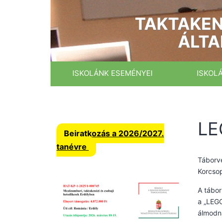
Ugrás
a
TAKTAKEN
tartalomhoz
ÁLTA
ISKOLÁNK ESEMÉNYEI
ISKOL
LE
Beiratkozás a 2026/2027.
tanévre
Táborve
Korcsop
A tábor
a „LEGO
álmodna