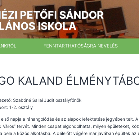
ÉZI PETŐFI SÁNDOR
LÁNOS ISKOLA
ÁNKRÓL
FENNTARTHATÓSÁGRA NEVELÉS
GO KALAND ÉLMÉNYTÁB
zető: Szabóné Sallai Judit osztályfőnök
ort: 1-2. osztály
 első napja a ráhangolódás és az alapok lefektetése jegyében telt.
 Város” tervét. Minden csapat elgondolhatta, milyen épületeket, kö
 bele a közös alkotásba. A délelőtt végére már javában épültek az