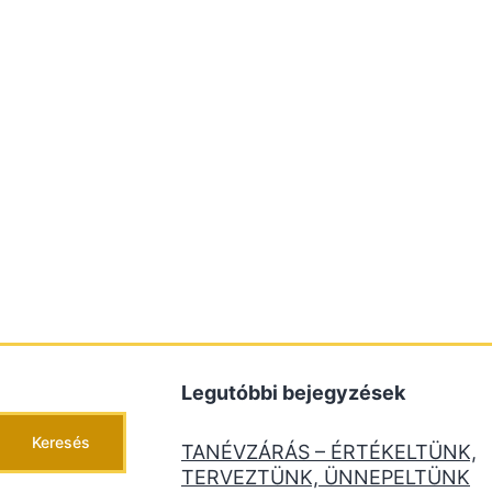
Legutóbbi bejegyzések
Keresés
TANÉVZÁRÁS – ÉRTÉKELTÜNK,
TERVEZTÜNK, ÜNNEPELTÜNK