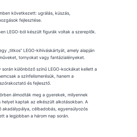
mben következett: ugrálás, kúszás,
mozgások fejlesztése.
ben LEGO-ból készült figurák voltak a szereplők.
gy „titkos” LEGO-kihíváskártyát, amely alapján
rműveket, tornyokat vagy fantázialényeket.
 során különböző színű LEGO-kockákat kellett a
y nemcsak a színfelismerésük, hanem a
szórakoztató és fejlesztő.
makörben álmodták meg a gyerekek, milyennek
s helyet kaptak az elkészült alkotásokban. A
ő akadálypálya, célbadobás, egyensúlyozós
ett a legjobban a három nap során.