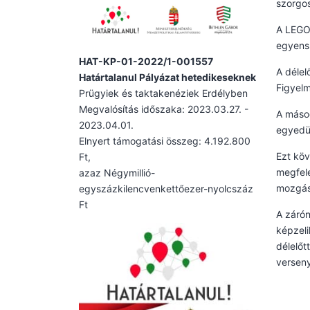
szorgos
A LEGO 
egyensú
HAT-KP-01-2022/1-001557
A délel
Határtalanul Pályázat hetedikeseknek
Figyelm
Prügyiek és taktakenéziek Erdélyben
Megvalósítás időszaka: 2023.03.27. -
A másod
2023.04.01.
egyedül
Elnyert támogatási összeg: 4.192.800
Ezt köv
Ft,
megfele
azaz Négymillió-
mozgásk
egyszázkilencvenkettőezer-nyolcszáz
Ft
A zárón
képzeli
délelőt
verseny