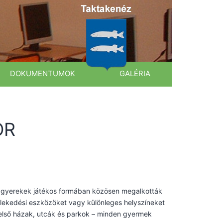
DOKUMENTUMOK
GALÉRIA
OR
 A gyerekek játékos formában közösen megalkották
zlekedési eszközöket vagy különleges helyszíneket
 első házak, utcák és parkok – minden gyermek