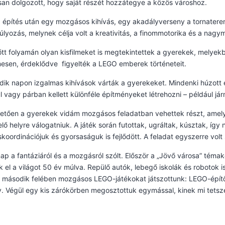
an dolgozott, hogy saját részét hozzátegye a közös városhoz.
építés után egy mozgásos kihívás, egy akadályverseny a tornatere
lyozás, melynek célja volt a kreativitás, a finommotorika és a nagy
őtt folyamán olyan kisfilmeket is megtekintettek a gyerekek, melyek
esen, érdeklődve figyelték a LEGO emberek történeteit.
ik napon izgalmas kihívások várták a gyerekeket. Mindenki húzott e
 vagy párban kellett különféle építményeket létrehozni – például já
etően a gyerekek vidám mozgásos feladatban vehettek részt, amely
lő helyre válogatniuk. A játék során futottak, ugráltak, kúsztak, íg
oordinációjuk és gyorsaságuk is fejlődött. A feladat egyszerre volt 
ap a fantáziáról és a mozgásról szólt. Először a „Jövő városa” té
k el a világot 50 év múlva. Repülő autók, lebegő iskolák és robotok i
t második felében mozgásos LEGO-játékokat játszottunk: LEGO-épít
. Végül egy kis zárókörben megosztottuk egymással, kinek mi tetsz