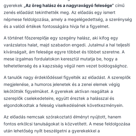
gyerekek
„Az öreg halász és a nagyravágyó felesége”
című
zenés előadást tekinthették meg. Az előadás egy ismert
népmese feldolgozása, amely a megelégedettség, a szerénység
és a valódi értékek fontosságára hívja fel a figyelmet.
A történet főszereplője egy szegény halász, aki kifog egy
varázslatos halat, majd szabadon engedi. Jutalmul a hal teljesíti
kívánságait, ám felesége egyre többet és többet szeretne. A
mese izgalmas fordulatokon keresztül mutatja be, hogy a
telhetetlenség és a kapzsiság végül nem vezet boldogsághoz.
A tanulók nagy érdeklődéssel figyelték az előadást. A szereplők
megjelenése, a humoros jelenetek és a zenei elemek végig
lekötötték figyelmüket. A gyerekek aktívan reagáltak a
szereplők cselekedeteire, együtt éreztek a halásszal és
elgondolkodtak a feleség viselkedésének következményein.
Az előadás nemcsak szórakoztató élményt nyújtott, hanem
fontos erkölcsi tanulságokat is közvetített. A mese feldolgozása
után lehetőség nyílt beszélgetni a gyerekekkel a