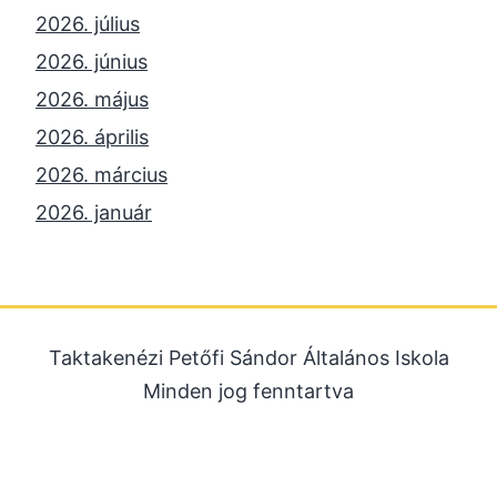
2026. július
2026. június
2026. május
2026. április
2026. március
2026. január
2025. december
2025. október
2025. szeptember
Taktakenézi Petőfi Sándor Általános Iskola
2025. július
Minden jog fenntartva
2025. június
2025. május
2025. április