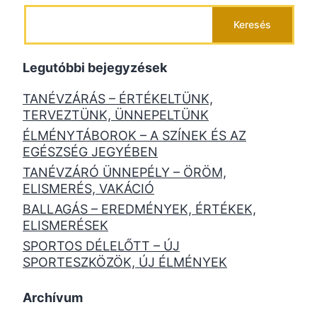
Keresés
Legutóbbi bejegyzések
TANÉVZÁRÁS – ÉRTÉKELTÜNK,
TERVEZTÜNK, ÜNNEPELTÜNK
ÉLMÉNYTÁBOROK – A SZÍNEK ÉS AZ
EGÉSZSÉG JEGYÉBEN
TANÉVZÁRÓ ÜNNEPÉLY – ÖRÖM,
ELISMERÉS, VAKÁCIÓ
BALLAGÁS – EREDMÉNYEK, ÉRTÉKEK,
ELISMERÉSEK
SPORTOS DÉLELŐTT – ÚJ
SPORTESZKÖZÖK, ÚJ ÉLMÉNYEK
Archívum