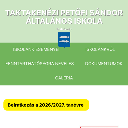
Ugrás
a
TAKTAKENÉZI PETŐFI SÁNDOR
tartalomhoz
ÁLTALÁNOS ISKOLA
ISKOLÁNK ESEMÉNYEI
ISKOLÁNKRÓL
FENNTARTHATÓSÁGRA NEVELÉS
DOKUMENTUMOK
GALÉRIA
Beiratkozás a 2026/2027. tanévre