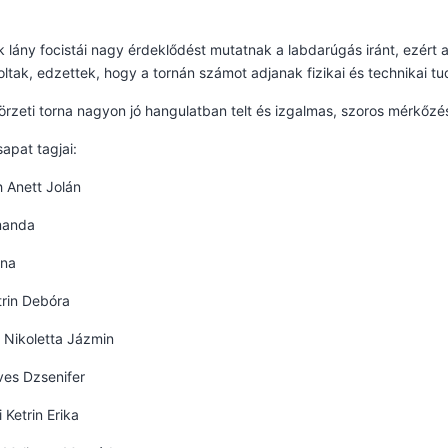
k lány focistái nagy érdeklődést mutatnak a labdarúgás iránt, ezért
ltak, edzettek, hogy a tornán számot adjanak fizikai és technikai tu
örzeti torna nagyon jó hangulatban telt és izgalmas, szoros mérkőzé
sapat tagjai:
 Anett Jolán
manda
ena
trin Debóra
 Nikoletta Jázmin
es Dzsenifer
 Ketrin Erika