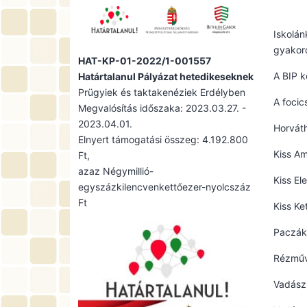
Iskolán
gyakoro
HAT-KP-01-2022/1-001557
A BIP k
Határtalanul Pályázat hetedikeseknek
Prügyiek és taktakenéziek Erdélyben
A focic
Megvalósítás időszaka: 2023.03.27. -
2023.04.01.
Horváth
Elnyert támogatási összeg: 4.192.800
Kiss A
Ft,
azaz Négymillió-
Kiss El
egyszázkilencvenkettőezer-nyolcszáz
Ft
Kiss Ke
Paczák
Rézműv
Vadászi