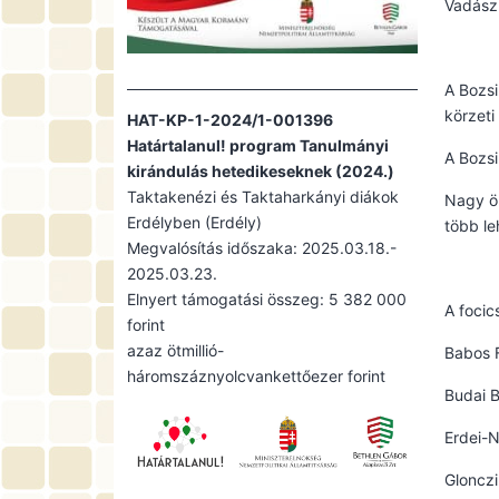
Vadász
A Bozsi
körzeti
HAT-KP-1-2024/1-001396
Határtalanul! program Tanulmányi
A Bozsi
kirándulás hetedikeseknek (2024.)
Taktakenézi és Taktaharkányi diákok
Nagy ör
Erdélyben (Erdély)
több le
Megvalósítás időszaka: 2025.03.18.-
2025.03.23.
Elnyert támogatási összeg: 5 382 000
A focic
forint
azaz ötmillió-
Babos 
háromszáznyolcvankettőezer forint
Budai 
Erdei-N
Gloncz