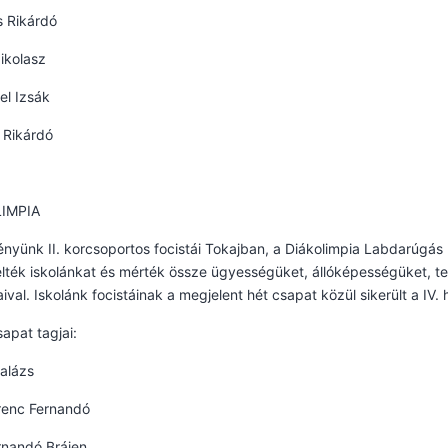
s Rikárdó
ikolasz
el Izsák
 Rikárdó
IMPIA
nyünk II. korcsoportos focistái Tokajban, a Diákolimpia Labdarúgá
lték iskolánkat és mérték össze ügyességüket, állóképességüket, te
ival. Iskolánk focistáinak a megjelent hét csapat közül sikerült a IV
sapat tagjai:
alázs
renc Fernandó
rnandó Brájen