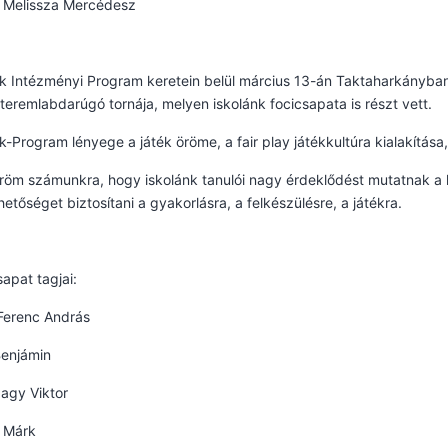
 Melissza Mercédesz
k Intézményi Program keretein belül március 13-án Taktaharkányban 
 teremlabdarúgó tornája, melyen iskolánk focicsapata is részt vett.
k-Program lényege a játék öröme, a fair play játékkultúra kialakítása,
öm számunkra, hogy iskolánk tanulói nagy érdeklődést mutatnak a 
hetőséget biztosítani a gyakorlásra, a felkészülésre, a játékra.
sapat tagjai:
Ferenc András
Benjámin
agy Viktor
i Márk