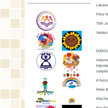
Lakato
Pótor N
Tóth Jo
Vadász
DIÁKOL
Intézmé
képvise
csapata
A focic
Fehér B
Kiss Fe
Kiss Fe