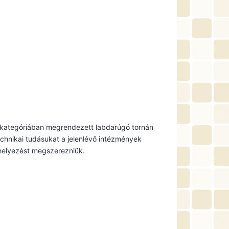
s kategóriában megrendezett labdarúgó tornán
chnikai tudásukat a jelenlévő intézmények
. helyezést megszerezniük.