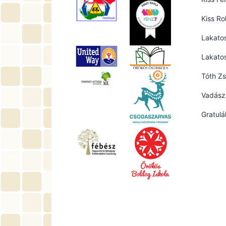
Kiss Ro
Lakato
Lakato
Tóth Zs
Vadász 
Gratulá