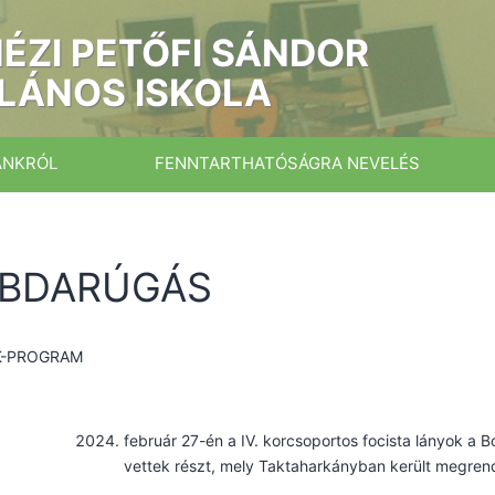
ÉZI PETŐFI SÁNDOR
LÁNOS ISKOLA
ÁNKRÓL
FENNTARTHATÓSÁGRA NEVELÉS
BDARÚGÁS
K-PROGRAM
február 27-én a IV. korcsoportos focista lányok a Bo
vettek részt, mely Taktaharkányban került megren