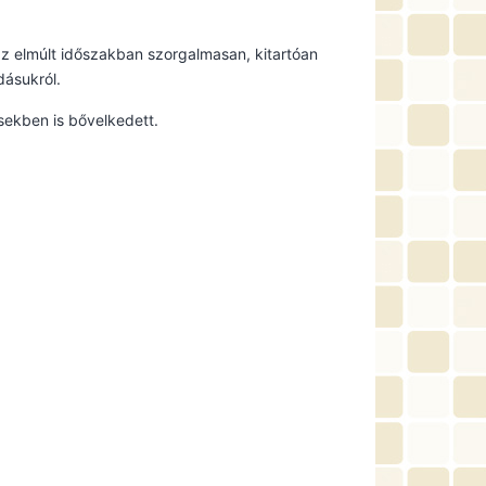
 az elmúlt időszakban szorgalmasan, kitartóan
dásukról.
sekben is bővelkedett.