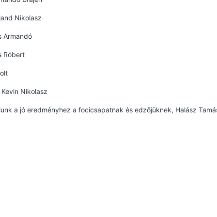
land Nikolasz
s Armandó
s Róbert
olt
Kevin Nikolasz
lunk a jó eredményhez a focicsapatnak és edzőjüknek, Halász Tamá