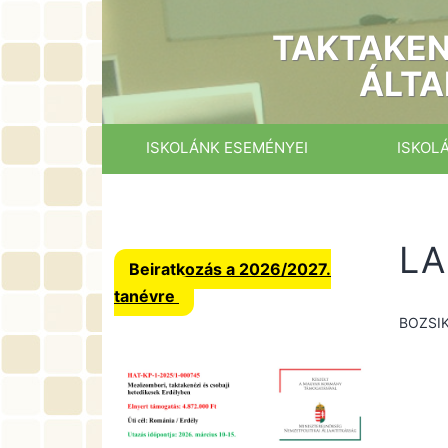
Ugrás
a
TAKTAKEN
tartalomhoz
ÁLTA
ISKOLÁNK ESEMÉNYEI
ISKOL
LA
Beiratkozás a 2026/2027.
tanévre
BOZSI