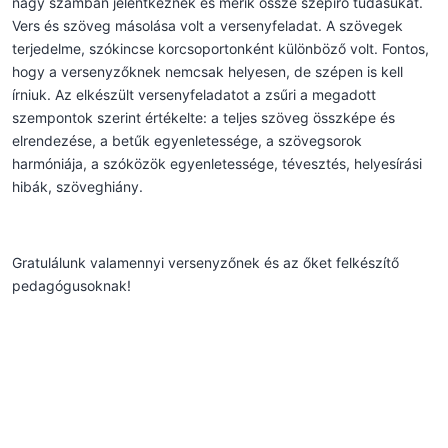
nagy számban jelentkeznek és mérik össze szépíró tudásukat.
Vers és szöveg másolása volt a versenyfeladat. A szövegek
terjedelme, szókincse korcsoportonként különböző volt. Fontos,
hogy a versenyzőknek nemcsak helyesen, de szépen is kell
írniuk. Az elkészült versenyfeladatot a zsűri a megadott
szempontok szerint értékelte: a teljes szöveg összképe és
elrendezése, a betűk egyenletessége, a szövegsorok
harmóniája, a szóközök egyenletessége, tévesztés, helyesírási
hibák, szöveghiány.
Gratulálunk valamennyi versenyzőnek és az őket felkészítő
pedagógusoknak!