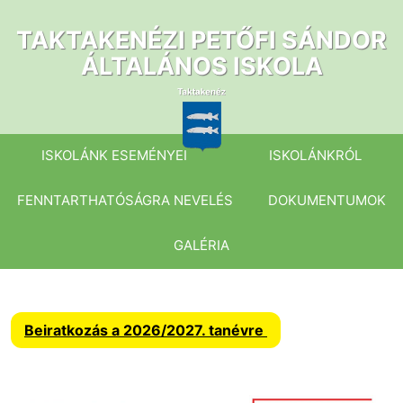
Ugrás
a
TAKTAKENÉZI PETŐFI SÁNDOR
tartalomhoz
ÁLTALÁNOS ISKOLA
ISKOLÁNK ESEMÉNYEI
ISKOLÁNKRÓL
FENNTARTHATÓSÁGRA NEVELÉS
DOKUMENTUMOK
GALÉRIA
Beiratkozás a 2026/2027. tanévre