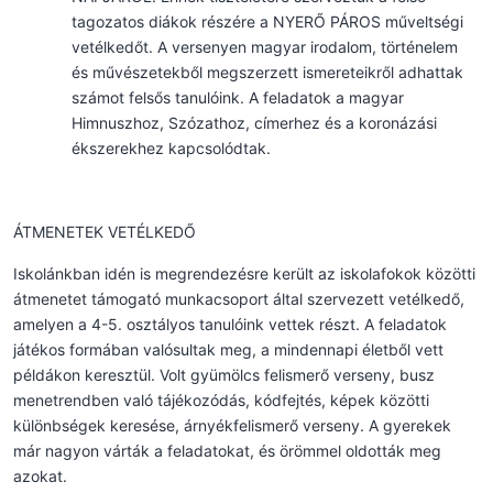
tagozatos diákok részére a NYERŐ PÁROS műveltségi
vetélkedőt. A versenyen magyar irodalom, történelem
és művészetekből megszerzett ismereteikről adhattak
számot felsős tanulóink. A feladatok a magyar
Himnuszhoz, Szózathoz, címerhez és a koronázási
ékszerekhez kapcsolódtak.
ÁTMENETEK VETÉLKEDŐ
Iskolánkban idén is megrendezésre került az iskolafokok közötti
átmenetet támogató munkacsoport által szervezett vetélkedő,
amelyen a 4-5. osztályos tanulóink vettek részt. A feladatok
játékos formában valósultak meg, a mindennapi életből vett
példákon keresztül. Volt gyümölcs felismerő verseny, busz
menetrendben való tájékozódás, kódfejtés, képek közötti
különbségek keresése, árnyékfelismerő verseny. A gyerekek
már nagyon várták a feladatokat, és örömmel oldották meg
azokat.