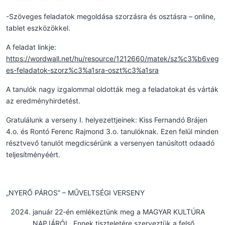
-Szöveges feladatok megoldása szorzásra és osztásra – online,
tablet eszközökkel.
A feladat linkje:
https://wordwall.net/hu/resource/1212660/matek/sz%c3%b6veg
es-feladatok-szorz%c3%a1sra-oszt%c3%a1sra
A tanulók nagy izgalommal oldották meg a feladatokat és várták
az eredményhirdetést.
Gratulálunk a verseny I. helyezettjeinek: Kiss Fernandó Brájen
4.o. és Rontó Ferenc Rajmond 3.o. tanulóknak. Ezen felül minden
résztvevő tanulót megdicsérünk a versenyen tanúsított odaadó
teljesítményéért.
„NYERŐ PÁROS” – MŰVELTSÉGI VERSENY
január 22-én emlékeztünk meg a MAGYAR KULTÚRA
NAPJÁRÓL. Ennek tiszteletére szerveztük a felső