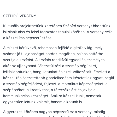
SZÉPÍRÓ VERSENY
Kulturális projekthetünk keretében Szépíró versenyt hirdettünk
iskolánk alsó és felső tagozatos tanulói körében. A verseny célja:
a kézzel írás népszerűsítése.
A minket körülvevő, rohamosan fejlődő digitális világ, mely
számos jó tulajdonságot hordoz magában, sajnos háttérbe
szorítja a kézírást. A kézírás rendkívül egyedi és személyes,
akár az ujjlenyomat. Visszatükrözi a személyiségünket,
lelkiállapotunkat, hangulatunkat és ezek változásait. Emellett a
kézzel írás összetettebb gondolkodásra készteti az agyat, segíti
a személyiségfejlődést, fejleszti a motorikus képességeket, a
szépérzéket, a kreativitást, a térérzékelést és javítja a
kommunikációs készséget. Amikor kézzel írunk, nemcsak
egyszerűen leírunk valamit, hanem alkotunk is.
A gyerekek körében nagyon népszerű ez a verseny, mindig