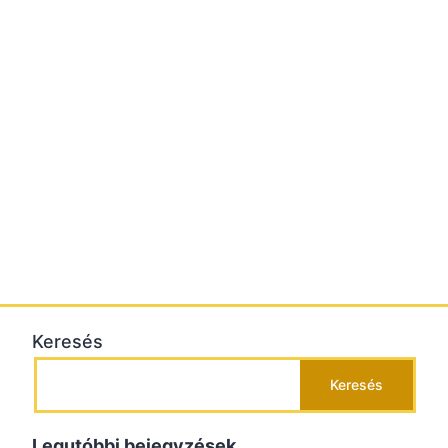
Keresés
Keresés
Legutóbbi bejegyzések