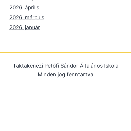
2026. április
2026. március
2026. január
2025. december
2025. október
2025. szeptember
Taktakenézi Petőfi Sándor Általános Iskola
2025. július
Minden jog fenntartva
2025. június
2025. május
2025. április
2025. március
2025. január
2024. december