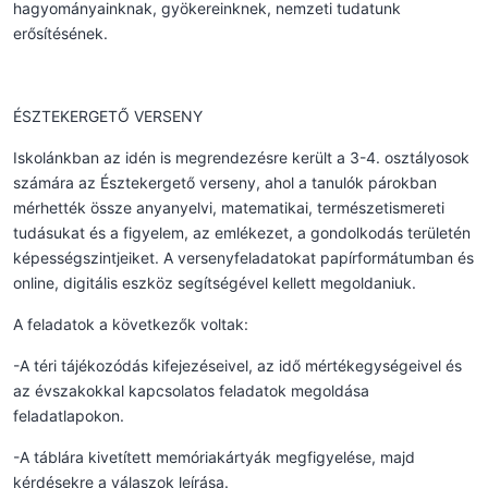
hagyományainknak, gyökereinknek, nemzeti tudatunk
erősítésének.
ÉSZTEKERGETŐ VERSENY
Iskolánkban az idén is megrendezésre került a 3-4. osztályosok
számára az Észtekergető verseny, ahol a tanulók párokban
mérhették össze anyanyelvi, matematikai, természetismereti
tudásukat és a figyelem, az emlékezet, a gondolkodás területén
képességszintjeiket. A versenyfeladatokat papírformátumban és
online, digitális eszköz segítségével kellett megoldaniuk.
A feladatok a következők voltak:
-A téri tájékozódás kifejezéseivel, az idő mértékegységeivel és
az évszakokkal kapcsolatos feladatok megoldása
feladatlapokon.
-A táblára kivetített memóriakártyák megfigyelése, majd
kérdésekre a válaszok leírása.