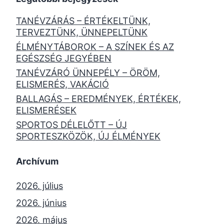
TANÉVZÁRÁS – ÉRTÉKELTÜNK,
TERVEZTÜNK, ÜNNEPELTÜNK
ÉLMÉNYTÁBOROK – A SZÍNEK ÉS AZ
EGÉSZSÉG JEGYÉBEN
TANÉVZÁRÓ ÜNNEPÉLY – ÖRÖM,
ELISMERÉS, VAKÁCIÓ
BALLAGÁS – EREDMÉNYEK, ÉRTÉKEK,
ELISMERÉSEK
SPORTOS DÉLELŐTT – ÚJ
SPORTESZKÖZÖK, ÚJ ÉLMÉNYEK
Archívum
2026. július
2026. június
2026. május