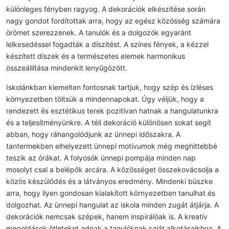
különleges fényben ragyog. A dekorációk elkészítése során
nagy gondot fordítottak arra, hogy az egész közösség számára
örömet szerezzenek. A tanulók és a dolgozók egyaránt
lelkesedéssel fogadták a díszítést. A színes fények, a kézzel
készített díszek és a természetes elemek harmonikus
összeállítása mindenkit lenyűgözött.
Iskolánkban kiemelten fontosnak tartjuk, hogy szép és ízléses
környezetben töltsük a mindennapokat. Úgy véljük, hogy a
rendezett és esztétikus terek pozitívan hatnak a hangulatunkra
és a teljesítményünkre. A téli dekoráció különösen sokat segít
abban, hogy ráhangolódjunk az ünnepi időszakra. A
tantermekben elhelyezett ünnepi motívumok még meghittebbé
teszik az órákat. A folyosók ünnepi pompája minden nap
mosolyt csal a belépők arcára. A közösséget összekovácsolja a
közös készülődés és a látványos eredmény. Mindenki büszke
arra, hogy ilyen gondosan kialakított környezetben tanulhat és
dolgozhat. Az ünnepi hangulat az iskola minden zugát átjárja. A
dekorációk nemcsak szépek, hanem inspirálóak is. A kreatív
megoldások ötleteket adnak a tanulóknak saját alkotásaikhoz. A