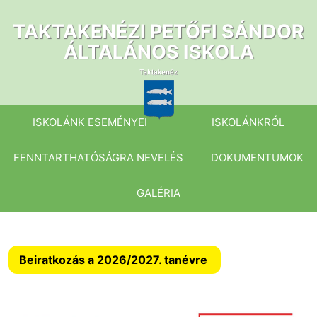
Ugrás
a
TAKTAKENÉZI PETŐFI SÁNDOR
tartalomhoz
ÁLTALÁNOS ISKOLA
ISKOLÁNK ESEMÉNYEI
ISKOLÁNKRÓL
FENNTARTHATÓSÁGRA NEVELÉS
DOKUMENTUMOK
GALÉRIA
Beiratkozás a 2026/2027. tanévre