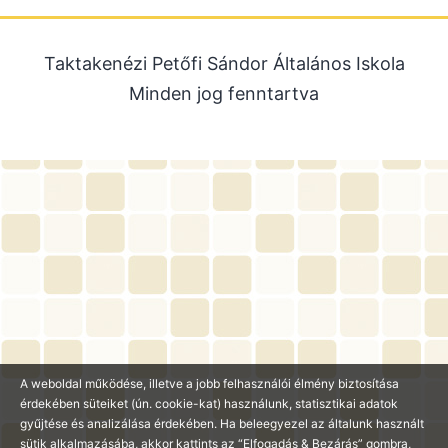
2025. október
2025. szeptember
Taktakenézi Petőfi Sándor Általános Iskola
2025. július
Minden jog fenntartva
2025. június
2025. május
2025. április
2025. március
2025. január
2024. december
2024. november
2024. október
2024. július
A weboldal működése, illetve a jobb felhasználói élmény biztosítása
érdekében süteiket (ún. cookie-kat) használunk, statisztikai adatok
2024. június
gyűjtése és analizálása érdekében. Ha beleegyezel az általunk használt
2024. május
sütik alkalmazásába, akkor kattints az “Elfogadás & Bezárás” gombra,