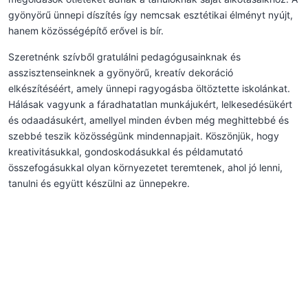
gyönyörű ünnepi díszítés így nemcsak esztétikai élményt nyújt,
hanem közösségépítő erővel is bír.
Szeretnénk szívből gratulálni pedagógusainknak és
asszisztenseinknek a gyönyörű, kreatív dekoráció
elkészítéséért, amely ünnepi ragyogásba öltöztette iskolánkat.
Hálásak vagyunk a fáradhatatlan munkájukért, lelkesedésükért
és odaadásukért, amellyel minden évben még meghittebbé és
szebbé teszik közösségünk mindennapjait. Köszönjük, hogy
kreativitásukkal, gondoskodásukkal és példamutató
összefogásukkal olyan környezetet teremtenek, ahol jó lenni,
tanulni és együtt készülni az ünnepekre.