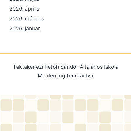
2026. április
2026. március
2026. január
2025. december
2025. október
2025. szeptember
Taktakenézi Petőfi Sándor Általános Iskola
2025. július
Minden jog fenntartva
2025. június
2025. május
2025. április
2025. március
2025. január
2024. december