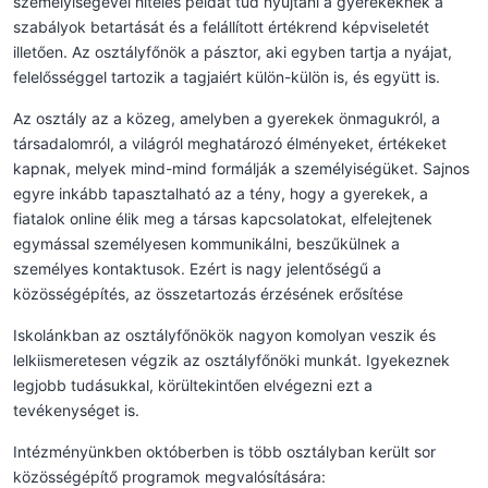
személyiségével hiteles példát tud nyújtani a gyerekeknek a
szabályok betartását és a felállított értékrend képviseletét
illetően. Az osztályfőnök a pásztor, aki egyben tartja a nyájat,
felelősséggel tartozik a tagjaiért külön-külön is, és együtt is.
Az osztály az a közeg, amelyben a gyerekek önmagukról, a
társadalomról, a világról meghatározó élményeket, értékeket
kapnak, melyek mind-mind formálják a személyiségüket. Sajnos
egyre inkább tapasztalható az a tény, hogy a gyerekek, a
fiatalok online élik meg a társas kapcsolatokat, elfelejtenek
egymással személyesen kommunikálni, beszűkülnek a
személyes kontaktusok. Ezért is nagy jelentőségű a
közösségépítés, az összetartozás érzésének erősítése
Iskolánkban az osztályfőnökök nagyon komolyan veszik és
lelkiismeretesen végzik az osztályfőnöki munkát. Igyekeznek
legjobb tudásukkal, körültekintően elvégezni ezt a
tevékenységet is.
Intézményünkben októberben is több osztályban került sor
közösségépítő programok megvalósítására: