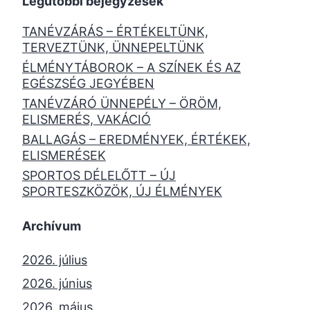
Legutóbbi bejegyzések
TANÉVZÁRÁS – ÉRTÉKELTÜNK,
TERVEZTÜNK, ÜNNEPELTÜNK
ÉLMÉNYTÁBOROK – A SZÍNEK ÉS AZ
EGÉSZSÉG JEGYÉBEN
TANÉVZÁRÓ ÜNNEPÉLY – ÖRÖM,
ELISMERÉS, VAKÁCIÓ
BALLAGÁS – EREDMÉNYEK, ÉRTÉKEK,
ELISMERÉSEK
SPORTOS DÉLELŐTT – ÚJ
SPORTESZKÖZÖK, ÚJ ÉLMÉNYEK
Archívum
2026. július
2026. június
2026. május