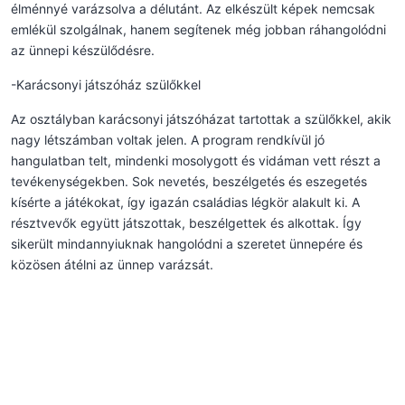
élménnyé varázsolva a délutánt. Az elkészült képek nemcsak
emlékül szolgálnak, hanem segítenek még jobban ráhangolódni
az ünnepi készülődésre.
-Karácsonyi játszóház szülőkkel
Az osztályban karácsonyi játszóházat tartottak a szülőkkel, akik
nagy létszámban voltak jelen. A program rendkívül jó
hangulatban telt, mindenki mosolygott és vidáman vett részt a
tevékenységekben. Sok nevetés, beszélgetés és eszegetés
kísérte a játékokat, így igazán családias légkör alakult ki. A
résztvevők együtt játszottak, beszélgettek és alkottak. Így
sikerült mindannyiuknak hangolódni a szeretet ünnepére és
közösen átélni az ünnep varázsát.