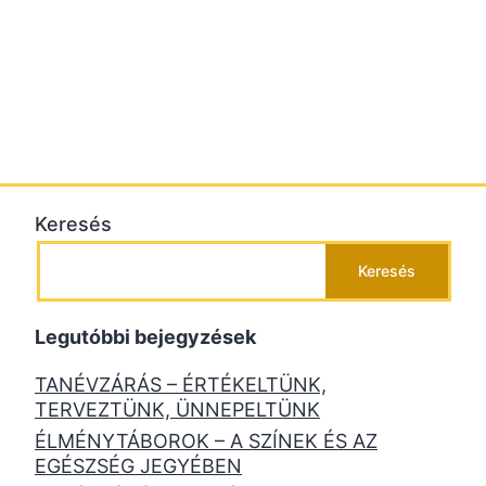
Keresés
Keresés
Legutóbbi bejegyzések
TANÉVZÁRÁS – ÉRTÉKELTÜNK,
TERVEZTÜNK, ÜNNEPELTÜNK
ÉLMÉNYTÁBOROK – A SZÍNEK ÉS AZ
EGÉSZSÉG JEGYÉBEN