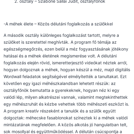
osztály – Szabóné Sallai Judit, osztályfőnök
-A méhek élete – Közös délutáni foglalkozás a szülőkkel
A második osztály különleges foglalkozást tartott, melyre a
szülőket is szeretettel meghívták. A program fő témája az
egészségmegőrzés, ezen belül a méz fogyasztásának jótékony
hatásai és a méhek életének megismerése volt. A délutáni
foglalkozás elején rövid, ismeretterjesztő videókat néztek arról,
hogyan dolgoznak a méhek, hogyan készül a méz, majd digitális
Wordwall feladatok segítségével elmélyítették a tanultakat. Ezt
követően egy igazi méhészkalandban lehetett részük: az
osztályfőnök bemutatta a gyerekeknek, hogyan néz ki egy
valódi lép, milyen alkatrészei vannak, valamint megtekinthettek
egy méhészruhát és kézbe vehettek több méhészeti eszközt is.
A program kreatív részeként a tanulók és a szülők együtt
dolgoztak: méhecske fasablonokat színeztek ki a méhek valódi
mintázatának megfelelően. A közös alkotás jó hangulatban telt,
sok mosollyal és együttműködéssel. A délután csúcspontja a