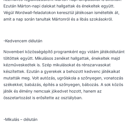
Ezután Márton-napi dalokat hallgattak és énekeltek együtt.
Végül Wordwall-feladatokon keresztül játékosan ismételték át,
amit a nap során tanultak Mártonról és a libás szokásokról.
-Kedvencem délután
Novemberi közösségépítő programként egy vidám játékdélutánt
töltöttek együtt. Mikulásos zenéket hallgattak, énekeltek majd
kézműveskedtek is. Szép mikulásokat és rénszarvasokat
készítettek. Ezután a gyerekek a behozott kedvenc játékaikat
mutatták meg. Volt autózás, ugróiskola a szőnyegen, vonatozás
székekkel, babázás, építés a szőnyegen, bábozás. A sok közös
játék és élmény nemcsak jókedvet hozott, hanem az
összetartozást is erősítette az osztályban.
-Mikulás – délután