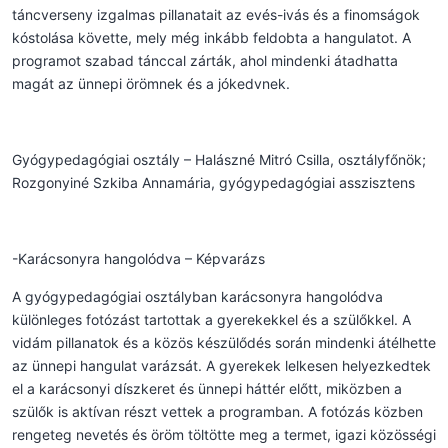
táncverseny izgalmas pillanatait az evés-ivás és a finomságok
kóstolása követte, mely még inkább feldobta a hangulatot. A
programot szabad tánccal zárták, ahol mindenki átadhatta
magát az ünnepi örömnek és a jókedvnek.
Gyógypedagógiai osztály – Halászné Mitró Csilla, osztályfőnök;
Rozgonyiné Szkiba Annamária, gyógypedagógiai asszisztens
-Karácsonyra hangolódva – Képvarázs
A gyógypedagógiai osztályban karácsonyra hangolódva
különleges fotózást tartottak a gyerekekkel és a szülőkkel. A
vidám pillanatok és a közös készülődés során mindenki átélhette
az ünnepi hangulat varázsát. A gyerekek lelkesen helyezkedtek
el a karácsonyi díszkeret és ünnepi háttér előtt, miközben a
szülők is aktívan részt vettek a programban. A fotózás közben
rengeteg nevetés és öröm töltötte meg a termet, igazi közösségi