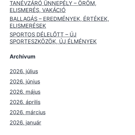
TANÉVZÁRÓ ÜNNEPÉLY – ÖRÖM,
ELISMERÉS, VAKÁCIÓ
BALLAGÁS – EREDMÉNYEK, ÉRTÉKEK,
ELISMERÉSEK
SPORTOS DÉLELŐTT – ÚJ
SPORTESZKÖZÖK, ÚJ ÉLMÉNYEK
Archívum
2026. július
2026. június
2026. május
2026. április
2026. március
2026. január
2025. december