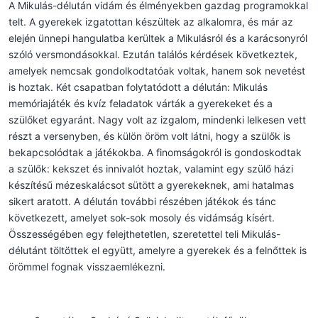
A Mikulás-délután vidám és élményekben gazdag programokkal
telt. A gyerekek izgatottan készültek az alkalomra, és már az
elején ünnepi hangulatba kerültek a Mikulásról és a karácsonyról
szóló versmondásokkal. Ezután találós kérdések következtek,
amelyek nemcsak gondolkodtatóak voltak, hanem sok nevetést
is hoztak. Két csapatban folytatódott a délután: Mikulás
memóriajáték és kvíz feladatok várták a gyerekeket és a
szülőket egyaránt. Nagy volt az izgalom, mindenki lelkesen vett
részt a versenyben, és külön öröm volt látni, hogy a szülők is
bekapcsolódtak a játékokba. A finomságokról is gondoskodtak
a szülők: kekszet és innivalót hoztak, valamint egy szülő házi
készítésű mézeskalácsot sütött a gyerekeknek, ami hatalmas
sikert aratott. A délután további részében játékok és tánc
következett, amelyet sok-sok mosoly és vidámság kísért.
Összességében egy felejthetetlen, szeretettel teli Mikulás-
délutánt töltöttek el együtt, amelyre a gyerekek és a felnőttek is
örömmel fognak visszaemlékezni.