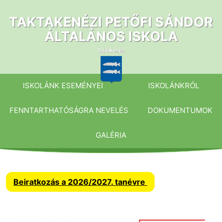
Ugrás
a
TAKTAKENÉZI PETŐFI SÁNDOR
tartalomhoz
ÁLTALÁNOS ISKOLA
ISKOLÁNK ESEMÉNYEI
ISKOLÁNKRÓL
FENNTARTHATÓSÁGRA NEVELÉS
DOKUMENTUMOK
GALÉRIA
Beiratkozás a 2026/2027. tanévre