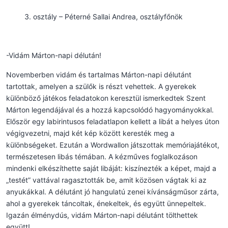
osztály – Péterné Sallai Andrea, osztályfőnök
-Vidám Márton-napi délután!
Novemberben vidám és tartalmas Márton-napi délutánt
tartottak, amelyen a szülők is részt vehettek. A gyerekek
különböző játékos feladatokon keresztül ismerkedtek Szent
Márton legendájával és a hozzá kapcsolódó hagyományokkal.
Először egy labirintusos feladatlapon kellett a libát a helyes úton
végigvezetni, majd két kép között keresték meg a
különbségeket. Ezután a Wordwallon játszottak memóriajátékot,
természetesen libás témában. A kézműves foglalkozáson
mindenki elkészíthette saját libáját: kiszínezték a képet, majd a
„testét” vattával ragasztották be, amit közösen vágtak ki az
anyukákkal. A délutánt jó hangulatú zenei kívánságműsor zárta,
ahol a gyerekek táncoltak, énekeltek, és együtt ünnepeltek.
Igazán élménydús, vidám Márton-napi délutánt tölthettek
együtt!