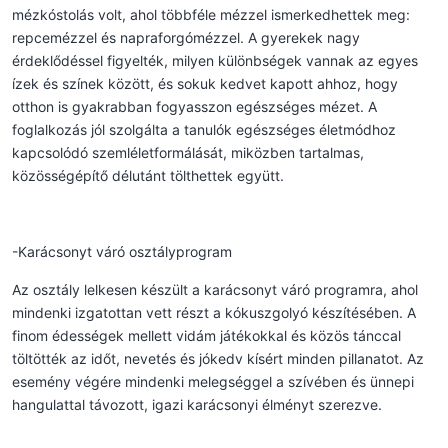
mézkóstolás volt, ahol többféle mézzel ismerkedhettek meg:
repcemézzel és napraforgómézzel. A gyerekek nagy
érdeklődéssel figyelték, milyen különbségek vannak az egyes
ízek és színek között, és sokuk kedvet kapott ahhoz, hogy
otthon is gyakrabban fogyasszon egészséges mézet. A
foglalkozás jól szolgálta a tanulók egészséges életmódhoz
kapcsolódó szemléletformálását, miközben tartalmas,
közösségépítő délutánt tölthettek együtt.
-Karácsonyt váró osztályprogram
Az osztály lelkesen készült a karácsonyt váró programra, ahol
mindenki izgatottan vett részt a kókuszgolyó készítésében. A
finom édességek mellett vidám játékokkal és közös tánccal
töltötték az időt, nevetés és jókedv kísért minden pillanatot. Az
esemény végére mindenki melegséggel a szívében és ünnepi
hangulattal távozott, igazi karácsonyi élményt szerezve.