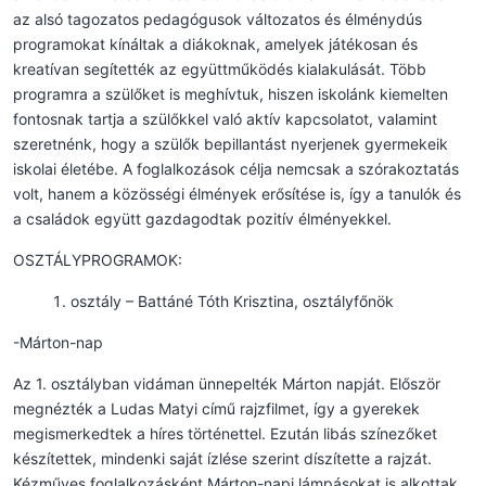
az alsó tagozatos pedagógusok változatos és élménydús
programokat kínáltak a diákoknak, amelyek játékosan és
kreatívan segítették az együttműködés kialakulását. Több
programra a szülőket is meghívtuk, hiszen iskolánk kiemelten
fontosnak tartja a szülőkkel való aktív kapcsolatot, valamint
szeretnénk, hogy a szülők bepillantást nyerjenek gyermekeik
iskolai életébe. A foglalkozások célja nemcsak a szórakoztatás
volt, hanem a közösségi élmények erősítése is, így a tanulók és
a családok együtt gazdagodtak pozitív élményekkel.
OSZTÁLYPROGRAMOK:
osztály – Battáné Tóth Krisztina, osztályfőnök
-Márton-nap
Az 1. osztályban vidáman ünnepelték Márton napját. Először
megnézték a Ludas Matyi című rajzfilmet, így a gyerekek
megismerkedtek a híres történettel. Ezután libás színezőket
készítettek, mindenki saját ízlése szerint díszítette a rajzát.
Kézműves foglalkozásként Márton-napi lámpásokat is alkottak.