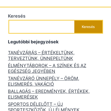
Keresés
Keresés
Legutóbbi bejegyzések
TANÉVZÁRÁS – ÉRTÉKELTÜNK,
TERVEZTÜNK, ÜNNEPELTÜNK
ÉLMÉNYTÁBOROK – A SZÍNEK ÉS AZ
EGÉSZSÉG JEGYÉBEN
TANÉVZÁRÓ ÜNNEPÉLY – ÖRÖM,
ELISMERÉS, VAKÁCIÓ
BALLAGÁS – EREDMÉNYEK, ÉRTÉKEK,
ELISMERÉSEK
SPORTOS DÉLELŐTT – ÚJ
SPORTESZKÖZÖK, ÚJ ÉLMÉNYEK