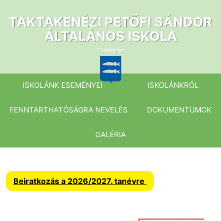
Ugrás
a
TAKTAKENÉZI PETŐFI SÁNDOR
tartalomhoz
ÁLTALÁNOS ISKOLA
ISKOLÁNK ESEMÉNYEI
ISKOLÁNKRÓL
FENNTARTHATÓSÁGRA NEVELÉS
DOKUMENTUMOK
GALÉRIA
Beiratkozás a 2026/2027. tanévre