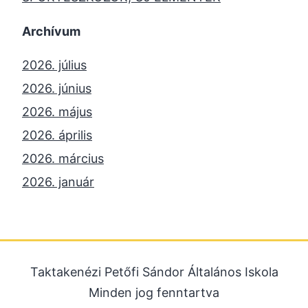
Archívum
2026. július
2026. június
2026. május
2026. április
2026. március
2026. január
2025. december
2025. október
2025. szeptember
Taktakenézi Petőfi Sándor Általános Iskola
2025. július
Minden jog fenntartva
2025. június