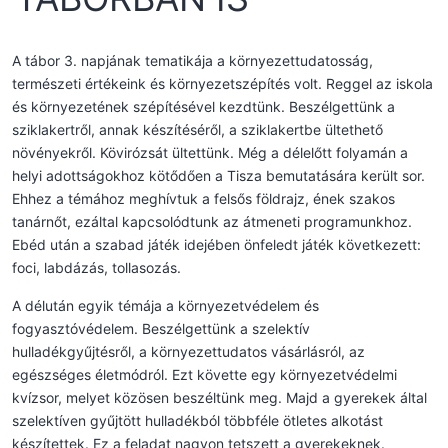
A tábor 3. napjának tematikája a környezettudatosság,
természeti értékeink és környezetszépítés volt. Reggel az iskola
és környezetének szépítésével kezdtünk. Beszélgettünk a
sziklakertről, annak készítéséről, a sziklakertbe ültethető
növényekről. Kövirózsát ültettünk. Még a délelőtt folyamán a
helyi adottságokhoz kötődően a Tisza bemutatására került sor.
Ehhez a témához meghívtuk a felsős földrajz, ének szakos
tanárnőt, ezáltal kapcsolódtunk az átmeneti programunkhoz.
Ebéd után a szabad játék idejében önfeledt játék következett:
foci, labdázás, tollasozás.
A délután egyik témája a környezetvédelem és
fogyasztóvédelem. Beszélgettünk a szelektív
hulladékgyűjtésről, a környezettudatos vásárlásról, az
egészséges életmódról. Ezt követte egy környezetvédelmi
kvízsor, melyet közösen beszéltünk meg. Majd a gyerekek által
szelektíven gyűjtött hulladékból többféle ötletes alkotást
készítettek. Ez a feladat nagyon tetszett a gyerekeknek.