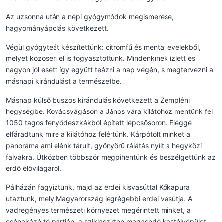
Az uzsonna után a népi gyógymódok megismerése,
hagyományápolás következett.
Végül gyógyteát készítettünk: citromfű és menta levelekből,
melyet közösen el is fogyasztottunk. Mindenkinek ízlett és
nagyon jól esett így együtt teázni a nap végén, s megtervezni a
másnapi kirándulást a természetbe.
Másnap külső buszos kirándulás következett a Zempléni
hegységbe. Kovácsvágáson a János vára kilátóhoz mentünk fel
1050 tagos fenyődeszkákból épített lépcsősoron. Eléggé
elfáradtunk mire a kilátóhoz felértünk. Kárpótolt minket a
panoráma ami elénk tárult, gyönyörű rálátás nyílt a hegyközi
falvakra. Útközben többször megpihentünk és beszélgettünk az
erdő élővilágáról.
Pálházán fagyiztunk, majd az erdei kisvasúttal Kőkapura
utaztunk, mely Magyarország legrégebbi erdei vasútja. A
vadregényes természeti környezet megérintett minket, a
csónakázó tó partján, a sziklaszirten magasodó kastélyépület