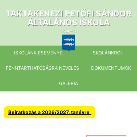
Ugrás
a
TAKTAKENÉZI PETŐFI SÁNDOR
tartalomhoz
ÁLTALÁNOS ISKOLA
ISKOLÁNK ESEMÉNYEI
ISKOLÁNKRÓL
FENNTARTHATÓSÁGRA NEVELÉS
DOKUMENTUMOK
GALÉRIA
Beiratkozás a 2026/2027. tanévre