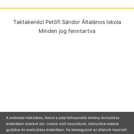
2025. október
2025. szeptember
Taktakenézi Petőfi Sándor Általános Iskola
2025. július
Minden jog fenntartva
2025. június
2025. május
2025. április
2025. március
2025. január
2024. december
2024. november
2024. október
2024. július
A weboldal működése, illetve a jobb felhasználói élmény biztosítása
érdekében süteiket (ún. cookie-kat) használunk, statisztikai adatok
2024. június
gyűjtése és analizálása érdekében. Ha beleegyezel az általunk használt