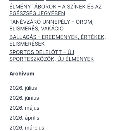
ÉLMÉNYTÁBOROK – A SZÍNEK ÉS AZ
EGÉSZSÉG JEGYÉBEN
TANÉVZÁRÓ ÜNNEPÉLY – ÖRÖM,
ELISMERÉS, VAKÁCIÓ
BALLAGÁS – EREDMÉNYEK, ÉRTÉKEK,
ELISMERÉSEK
SPORTOS DÉLELŐTT – ÚJ
SPORTESZKÖZÖK, ÚJ ÉLMÉNYEK
Archívum
2026. július
2026. június
2026. május
2026. április
2026. március