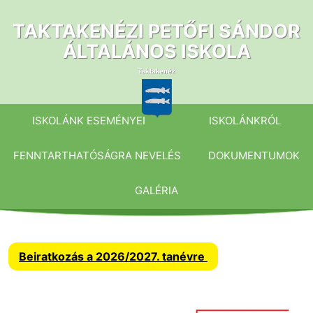
Ugrás
a
TAKTAKENÉZI PETŐFI SÁNDOR
tartalomhoz
ÁLTALÁNOS ISKOLA
ISKOLÁNK ESEMÉNYEI
ISKOLÁNKRÓL
FENNTARTHATÓSÁGRA NEVELÉS
DOKUMENTUMOK
GALÉRIA
Beiratkozás a 2026/2027. tanévre