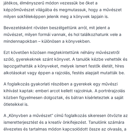
játékos, élményszerű módon vezessük be őket a
képzőművészet világába és megmutassuk, hogy a művészet
milyen sokféleképpen jelenik meg a könyvek lapjain is.
Bevezetésként röviden beszélgettünk arról, mit jelent a
művészet, milyen formái vannak, és hol találkozhatunk vele a
mindennapokban – különösen a könyvekben.
Ezt követően közösen megtekintettünk néhány művészetről
szóló, gyerekeknek szánt könyvet. A tanulók kézbe vehették és
lapozgathatták a könyveket, melyek ismert festők életét, híres
alkotásokat vagy éppen a rajzolás, festés alapjait mutatták be.
A foglalkozás gyakorlati részében a gyerekek egy művészi
kihívást kaptak: emberi arcot kellett rajzolniuk. A portrérajzolás
közben figyelmesen dolgoztak, és bátran kísérleteztek a saját
ötleteikkel is.
A „Könyvben a művészet” című foglalkozás sikeresen ötvözte az
ismeretterjesztést és a kreatív önkifejezést. Tanulóink számára
élvezetes és tartalmas módon kapcsolódott össze az olvasás, a