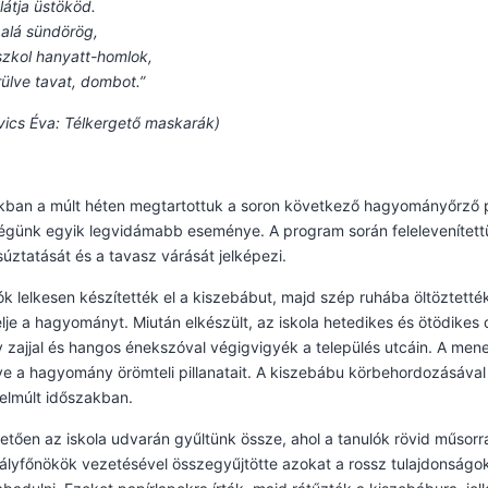
átja üstököd.
alá sündörög,
szkol hanyatt-homlok,
lve tavat, dombot.”
ics Éva: Télkergető maskarák)
nkban a múlt héten megtartottuk a soron következő hagyományőrző 
égünk egyik legvidámabb eseménye. A program során felelevenített
súztatását és a tavasz várását jelképezi.
ók lelkesen készítették el a kiszebábut, majd szép ruhába öltöztett
lje a hagyományt. Miután elkészült, az iskola hetedikes és ötödikes d
y zajjal és hangos énekszóval végigvigyék a település utcáin. A men
ve a hagyomány örömteli pillanatait. A kiszebábu körbehordozásával 
 elmúlt időszakban.
etően az iskola udvarán gyűltünk össze, ahol a tanulók rövid műsor
ályfőnökök vezetésével összegyűjtötte azokat a rossz tulajdonságok