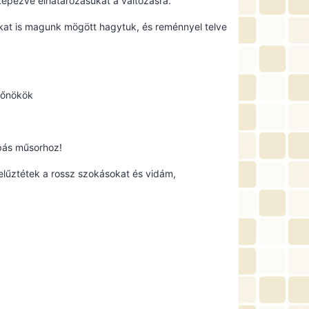
képezve elhatározásukat a változásra.
kat is magunk mögött hagytuk, és reménnyel telve
yfőnökök
pás műsorhoz!
elűztétek a rossz szokásokat és vidám,