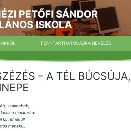
ÉZI PETŐFI SÁNDOR
LÁNOS ISKOLA
ÁNKRÓL
FENNTARTHATÓSÁGRA NEVELÉS
SZÉZÉS – A TÉL BÚCSÚJA
NNEPE
báb, szalmabáb,
klassz a maskarád!
l ki, remekül!
iztos menekül,