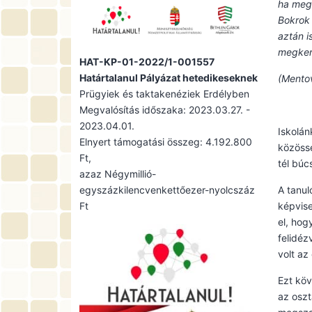
ha megl
Bokrok 
aztán i
megkerü
HAT-KP-01-2022/1-001557
Határtalanul Pályázat hetedikeseknek
(Mentov
Prügyiek és taktakenéziek Erdélyben
Megvalósítás időszaka: 2023.03.27. -
2023.04.01.
Iskolá
Elnyert támogatási összeg: 4.192.800
közöss
Ft,
tél búc
azaz Négymillió-
egyszázkilencvenkettőezer-nyolcszáz
A tanul
Ft
képvise
el, hog
felidéz
volt az
Ezt köv
az oszt