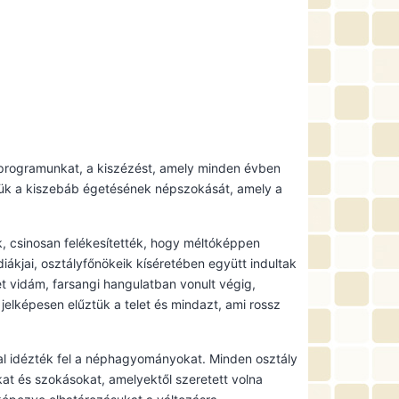
programunkat, a kiszézést, amely minden évben
ük a kiszebáb égetésének népszokását, amely a
ék, csinosan felékesítették, hogy méltóképpen
iákjai, osztályfőnökeik kíséretében együtt indultak
et vidám, farsangi hangulatban vonult végig,
jelképesen elűztük a telet és mindazt, ami rossz
ral idézték fel a néphagyományokat. Minden osztály
at és szokásokat, amelyektől szeretett volna