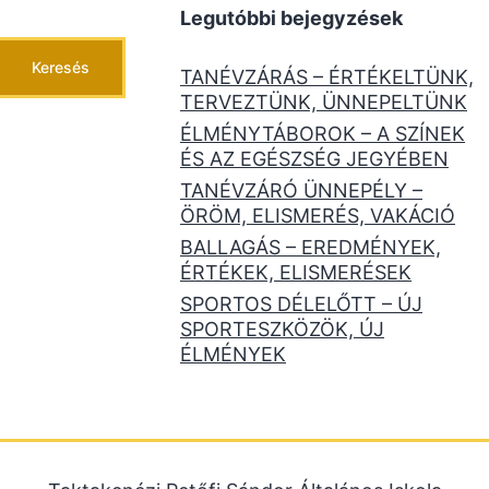
Legutóbbi bejegyzések
Keresés
TANÉVZÁRÁS – ÉRTÉKELTÜNK,
TERVEZTÜNK, ÜNNEPELTÜNK
ÉLMÉNYTÁBOROK – A SZÍNEK
ÉS AZ EGÉSZSÉG JEGYÉBEN
TANÉVZÁRÓ ÜNNEPÉLY –
ÖRÖM, ELISMERÉS, VAKÁCIÓ
BALLAGÁS – EREDMÉNYEK,
ÉRTÉKEK, ELISMERÉSEK
SPORTOS DÉLELŐTT – ÚJ
SPORTESZKÖZÖK, ÚJ
ÉLMÉNYEK