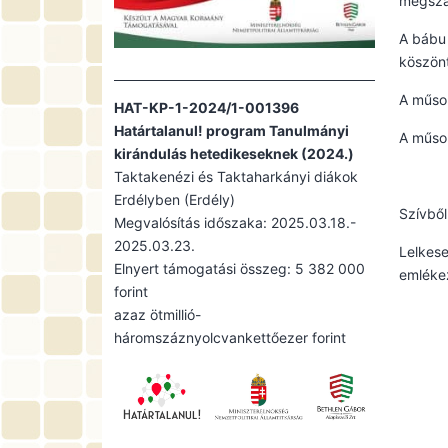
megszab
A bábu 
köszönt
A műsor
HAT-KP-1-2024/1-001396
Határtalanul! program Tanulmányi
A műsor
kirándulás hetedikeseknek (2024.)
Taktakenézi és Taktaharkányi diákok
Erdélyben (Erdély)
Szívből
Megvalósítás időszaka: 2025.03.18.-
2025.03.23.
Lelkese
Elnyert támogatási összeg: 5 382 000
emlékez
forint
azaz ötmillió-
háromszáznyolcvankettőezer forint