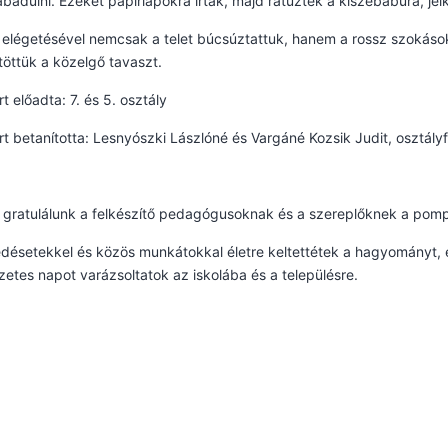
adulni. Ezeket papírlapokra írták, majd rátűzték a kiszebábura, jel
elégetésével nemcsak a telet búcsúztattuk, hanem a rossz szokáso
öttük a közelgő tavaszt.
t előadta: 7. és 5. osztály
t betanította: Lesnyószki Lászlóné és Vargáné Kozsik Judit, osztál
 gratulálunk a felkészítő pedagógusoknak és a szereplőknek a pom
désetekkel és közös munkátokkal életre keltettétek a hagyományt, 
etes napot varázsoltatok az iskolába és a településre.