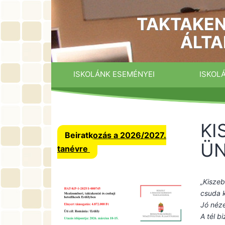
Ugrás
a
TAKTAKEN
tartalomhoz
ÁLTA
ISKOLÁNK ESEMÉNYEI
ISKOL
KI
Beiratkozás a 2026/2027.
Ü
tanévre
„Kisze
csuda 
Jó néze
A tél b