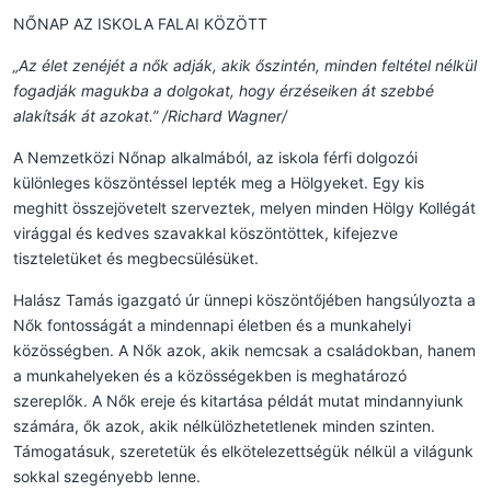
NŐNAP AZ ISKOLA FALAI KÖZÖTT
„Az élet zenéjét a nők adják, akik őszintén, minden feltétel nélkül
fogadják magukba a dolgokat, hogy érzéseiken át szebbé
alakítsák át azokat.” /Richard Wagner/
A Nemzetközi Nőnap alkalmából, az iskola férfi dolgozói
különleges köszöntéssel lepték meg a Hölgyeket. Egy kis
meghitt összejövetelt szerveztek, melyen minden Hölgy Kollégát
virággal és kedves szavakkal köszöntöttek, kifejezve
tiszteletüket és megbecsülésüket.
Halász Tamás igazgató úr ünnepi köszöntőjében hangsúlyozta a
Nők fontosságát a mindennapi életben és a munkahelyi
közösségben. A Nők azok, akik nemcsak a családokban, hanem
a munkahelyeken és a közösségekben is meghatározó
szereplők. A Nők ereje és kitartása példát mutat mindannyiunk
számára, ők azok, akik nélkülözhetetlenek minden szinten.
Támogatásuk, szeretetük és elkötelezettségük nélkül a világunk
sokkal szegényebb lenne.