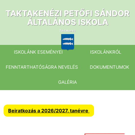
Ugrás
a
TAKTAKENÉZI PETŐFI SÁNDOR
tartalomhoz
ÁLTALÁNOS ISKOLA
ISKOLÁNK ESEMÉNYEI
ISKOLÁNKRÓL
FENNTARTHATÓSÁGRA NEVELÉS
DOKUMENTUMOK
GALÉRIA
Beiratkozás a 2026/2027. tanévre