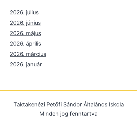
2026. július
2026. június
2026. május
2026. április
2026. március
2026. január
2025. december
2025. október
2025. szeptember
Taktakenézi Petőfi Sándor Általános Iskola
2025. július
Minden jog fenntartva
2025. június
2025. május