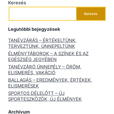
Keresés
Keresés
Legutóbbi bejegyzések
TANÉVZÁRÁS – ÉRTÉKELTÜNK,
TERVEZTÜNK, ÜNNEPELTÜNK
ÉLMÉNYTÁBOROK – A SZÍNEK ÉS AZ
EGÉSZSÉG JEGYÉBEN
TANÉVZÁRÓ ÜNNEPÉLY – ÖRÖM,
ELISMERÉS, VAKÁCIÓ
BALLAGÁS – EREDMÉNYEK, ÉRTÉKEK,
ELISMERÉSEK
SPORTOS DÉLELŐTT – ÚJ
SPORTESZKÖZÖK, ÚJ ÉLMÉNYEK
Archívum