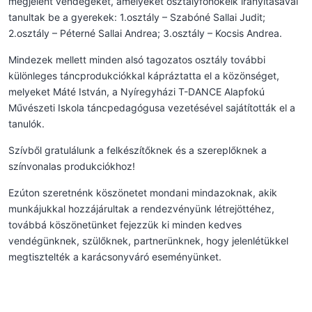
megjelent vendégeket, amelyeket osztályfőnökeik irányításával
tanultak be a gyerekek: 1.osztály – Szabóné Sallai Judit;
2.osztály – Péterné Sallai Andrea; 3.osztály – Kocsis Andrea.
Mindezek mellett minden alsó tagozatos osztály további
különleges táncprodukciókkal kápráztatta el a közönséget,
melyeket Máté István, a Nyíregyházi T-DANCE Alapfokú
Művészeti Iskola táncpedagógusa vezetésével sajátították el a
tanulók.
Szívből gratulálunk a felkészítőknek és a szereplőknek a
színvonalas produkciókhoz!
Ezúton szeretnénk köszönetet mondani mindazoknak, akik
munkájukkal hozzájárultak a rendezvényünk létrejöttéhez,
továbbá köszönetünket fejezzük ki minden kedves
vendégünknek, szülőknek, partnerünknek, hogy jelenlétükkel
megtisztelték a karácsonyváró eseményünket.