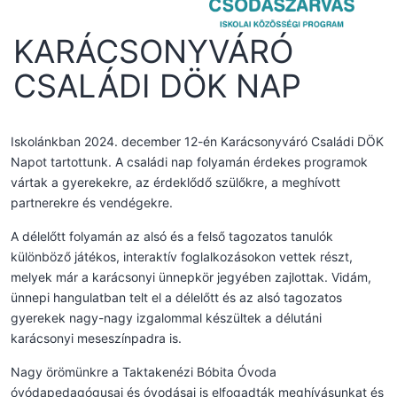
KARÁCSONYVÁRÓ
CSALÁDI DÖK NAP
Iskolánkban 2024. december 12-én Karácsonyváró Családi DÖK
Napot tartottunk. A családi nap folyamán érdekes programok
vártak a gyerekekre, az érdeklődő szülőkre, a meghívott
partnerekre és vendégekre.
A délelőtt folyamán az alsó és a felső tagozatos tanulók
különböző játékos, interaktív foglalkozásokon vettek részt,
melyek már a karácsonyi ünnepkör jegyében zajlottak. Vidám,
ünnepi hangulatban telt el a délelőtt és az alsó tagozatos
gyerekek nagy-nagy izgalommal készültek a délutáni
karácsonyi meseszínpadra is.
Nagy örömünkre a Taktakenézi Bóbita Óvoda
óvódapedagógusai és óvodásai is elfogadták meghívásunkat és