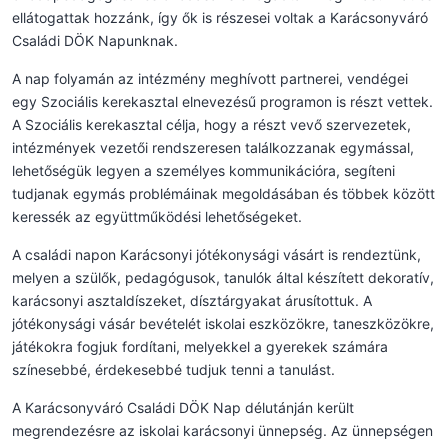
ellátogattak hozzánk, így ők is részesei voltak a Karácsonyváró
Családi DÖK Napunknak.
A nap folyamán az intézmény meghívott partnerei, vendégei
egy Szociális kerekasztal elnevezésű programon is részt vettek.
A Szociális kerekasztal célja, hogy a részt vevő szervezetek,
intézmények vezetői rendszeresen találkozzanak egymással,
lehetőségük legyen a személyes kommunikációra, segíteni
tudjanak egymás problémáinak megoldásában és többek között
keressék az együttműködési lehetőségeket.
A családi napon Karácsonyi jótékonysági vásárt is rendeztünk,
melyen a szülők, pedagógusok, tanulók által készített dekoratív,
karácsonyi asztaldíszeket, dísztárgyakat árusítottuk. A
jótékonysági vásár bevételét iskolai eszközökre, taneszközökre,
játékokra fogjuk fordítani, melyekkel a gyerekek számára
színesebbé, érdekesebbé tudjuk tenni a tanulást.
A Karácsonyváró Családi DÖK Nap délutánján került
megrendezésre az iskolai karácsonyi ünnepség. Az ünnepségen