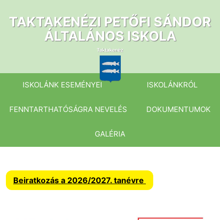
Ugrás
a
TAKTAKENÉZI PETŐFI SÁNDOR
tartalomhoz
ÁLTALÁNOS ISKOLA
ISKOLÁNK ESEMÉNYEI
ISKOLÁNKRÓL
FENNTARTHATÓSÁGRA NEVELÉS
DOKUMENTUMOK
GALÉRIA
Beiratkozás a 2026/2027. tanévre