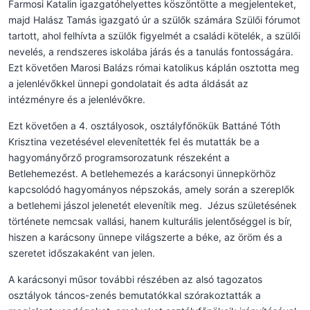
Farmosi Katalin igazgatóhelyettes köszöntötte a megjelenteket,
majd Halász Tamás igazgató úr a szülők számára Szülői fórumot
tartott, ahol felhívta a szülők figyelmét a családi kötelék, a szülői
nevelés, a rendszeres iskolába járás és a tanulás fontosságára.
Ezt követően Marosi Balázs római katolikus káplán osztotta meg
a jelenlévőkkel ünnepi gondolatait és adta áldását az
intézményre és a jelenlévőkre.
Ezt követően a 4. osztályosok, osztályfőnökük Battáné Tóth
Krisztina vezetésével elevenítették fel és mutatták be a
hagyományőrző programsorozatunk részeként a
Betlehemezést. A betlehemezés a karácsonyi ünnepkörhöz
kapcsolódó hagyományos népszokás, amely során a szereplők
a betlehemi jászol jelenetét elevenítik meg. Jézus születésének
története nemcsak vallási, hanem kulturális jelentőséggel is bír,
hiszen a karácsony ünnepe világszerte a béke, az öröm és a
szeretet időszakaként van jelen.
A karácsonyi műsor további részében az alsó tagozatos
osztályok táncos-zenés bemutatókkal szórakoztatták a