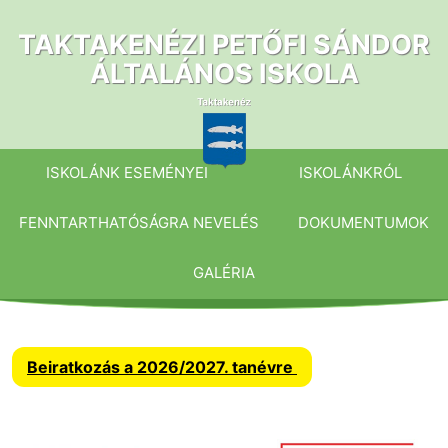
Ugrás
a
TAKTAKENÉZI PETŐFI SÁNDOR
tartalomhoz
ÁLTALÁNOS ISKOLA
ISKOLÁNK ESEMÉNYEI
ISKOLÁNKRÓL
FENNTARTHATÓSÁGRA NEVELÉS
DOKUMENTUMOK
GALÉRIA
Beiratkozás a 2026/2027. tanévre