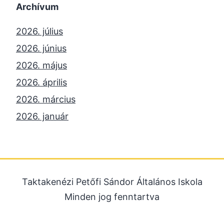
Archívum
2026. július
2026. június
2026. május
2026. április
2026. március
2026. január
2025. december
2025. október
2025. szeptember
Taktakenézi Petőfi Sándor Általános Iskola
2025. július
Minden jog fenntartva
2025. június
2025. május