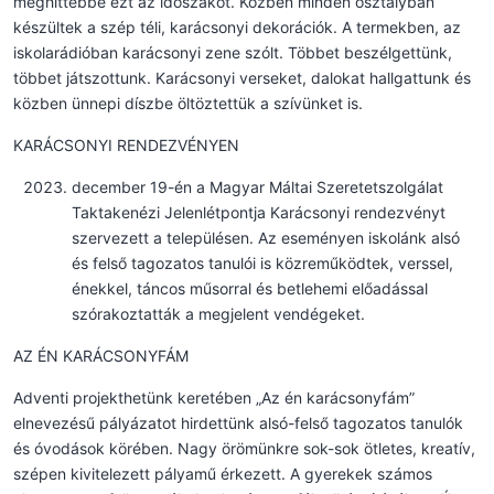
meghittebbé ezt az időszakot. Közben minden osztályban
készültek a szép téli, karácsonyi dekorációk. A termekben, az
iskolarádióban karácsonyi zene szólt. Többet beszélgettünk,
többet játszottunk. Karácsonyi verseket, dalokat hallgattunk és
közben ünnepi díszbe öltöztettük a szívünket is.
KARÁCSONYI RENDEZVÉNYEN
december 19-én a Magyar Máltai Szeretetszolgálat
Taktakenézi Jelenlétpontja Karácsonyi rendezvényt
szervezett a településen. Az eseményen iskolánk alsó
és felső tagozatos tanulói is közreműködtek, verssel,
énekkel, táncos műsorral és betlehemi előadással
szórakoztatták a megjelent vendégeket.
AZ ÉN KARÁCSONYFÁM
Adventi projekthetünk keretében „Az én karácsonyfám”
elnevezésű pályázatot hirdettünk alsó-felső tagozatos tanulók
és óvodások körében. Nagy örömünkre sok-sok ötletes, kreatív,
szépen kivitelezett pályamű érkezett. A gyerekek számos