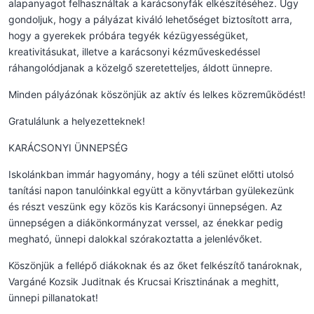
alapanyagot felhasználtak a karácsonyfák elkészítéséhez. Úgy
gondoljuk, hogy a pályázat kiváló lehetőséget biztosított arra,
hogy a gyerekek próbára tegyék kézügyességüket,
kreativitásukat, illetve a karácsonyi kézműveskedéssel
ráhangolódjanak a közelgő szeretetteljes, áldott ünnepre.
Minden pályázónak köszönjük az aktív és lelkes közreműködést!
Gratulálunk a helyezetteknek!
KARÁCSONYI ÜNNEPSÉG
Iskolánkban immár hagyomány, hogy a téli szünet előtti utolsó
tanítási napon tanulóinkkal együtt a könyvtárban gyülekezünk
és részt veszünk egy közös kis Karácsonyi ünnepségen. Az
ünnepségen a diákönkormányzat verssel, az énekkar pedig
megható, ünnepi dalokkal szórakoztatta a jelenlévőket.
Köszönjük a fellépő diákoknak és az őket felkészítő tanároknak,
Vargáné Kozsik Juditnak és Krucsai Krisztinának a meghitt,
ünnepi pillanatokat!