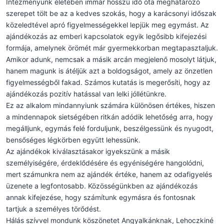
Intézményünk életében immár hosszú idő óta meghatározó
szerepet tölt be az a kedves szokás, hogy a karácsonyi időszak
közeledtével apró figyelmességekkel lepjük meg egymást. Az
ajándékozás az emberi kapcsolatok egyik legősibb kifejezési
formája, amelynek örömét már gyermekkorban megtapasztaljuk.
Amikor adunk, nemcsak a másik arcán megjelenő mosolyt látjuk,
hanem magunk is átéljük azt a boldogságot, amely az önzetlen
figyelmességből fakad. Számos kutatás is megerősíti, hogy az
ajándékozás pozitív hatással van lelki jóllétünkre.
Ez az alkalom mindannyiunk számára különösen értékes, hiszen
a mindennapok sietségében ritkán adódik lehetőség arra, hogy
megálljunk, egymás felé forduljunk, beszélgessünk és nyugodt,
bensőséges légkörben együtt lehessünk.
Az ajándékok kiválasztásakor igyekszünk a másik
személyiségére, érdeklődésére és egyéniségére hangolódni,
mert számunkra nem az ajándék értéke, hanem az odafigyelés
üzenete a legfontosabb. Közösségünkben az ajándékozás
annak kifejezése, hogy számítunk egymásra és fontosnak
tartjuk a személyes törődést.
Hálás szívvel mondunk köszönetet Angyalkánknak, Lehoczkiné