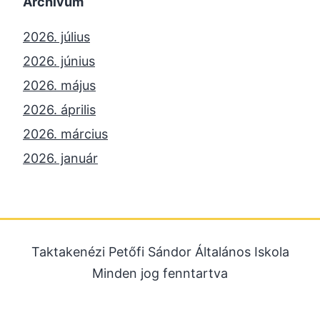
Archívum
2026. július
2026. június
2026. május
2026. április
2026. március
2026. január
2025. december
2025. október
2025. szeptember
Taktakenézi Petőfi Sándor Általános Iskola
2025. július
Minden jog fenntartva
2025. június
2025. május