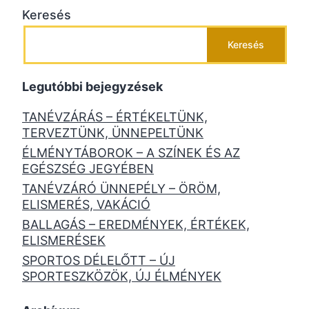
Keresés
Keresés
Legutóbbi bejegyzések
TANÉVZÁRÁS – ÉRTÉKELTÜNK,
TERVEZTÜNK, ÜNNEPELTÜNK
ÉLMÉNYTÁBOROK – A SZÍNEK ÉS AZ
EGÉSZSÉG JEGYÉBEN
TANÉVZÁRÓ ÜNNEPÉLY – ÖRÖM,
ELISMERÉS, VAKÁCIÓ
BALLAGÁS – EREDMÉNYEK, ÉRTÉKEK,
ELISMERÉSEK
SPORTOS DÉLELŐTT – ÚJ
SPORTESZKÖZÖK, ÚJ ÉLMÉNYEK