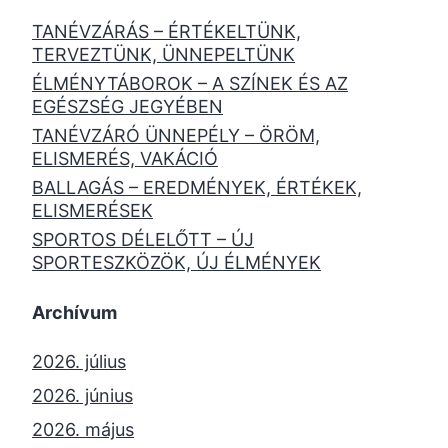
TANÉVZÁRÁS – ÉRTÉKELTÜNK,
TERVEZTÜNK, ÜNNEPELTÜNK
ÉLMÉNYTÁBOROK – A SZÍNEK ÉS AZ
EGÉSZSÉG JEGYÉBEN
TANÉVZÁRÓ ÜNNEPÉLY – ÖRÖM,
ELISMERÉS, VAKÁCIÓ
BALLAGÁS – EREDMÉNYEK, ÉRTÉKEK,
ELISMERÉSEK
SPORTOS DÉLELŐTT – ÚJ
SPORTESZKÖZÖK, ÚJ ÉLMÉNYEK
Archívum
2026. július
2026. június
2026. május