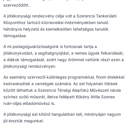
szerveződött.
A jótékonysági rendezvény célja volt a Szerencsi Tankerületi
Központhoz tartozó köznevelési intézményekben tanuló
hátrányos helyzetű és kiemelkedően tehetséges tanulók
támogatása.
A mi pedagógusközösségünk is fontosnak tartja a
jótékonykodást, a segítségnyújtást, a nemes ügyek felkarolását,
a diákok támogatását, ezért nagy örömmel vettünk részt ezen a
jótékonysági rendezvényen.
Az esemény szervezői különleges programokkal, finom ételekkel
kedveskedtek a vendégek számára. Az est folyamán többek
között láthattuk a Szerencsi Térségi Alapfokú Művészeti Iskola
szívhez szóló műsorát, illetve fellépett Kökény Attila Szenes
Iván-díjas előadóművész is.
A jótékonysági est kitűnő hangulatban telt, mindnyájan nagyon
jól éreztük magunkat.