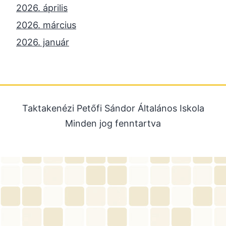
2026. április
2026. március
2026. január
2025. december
2025. október
2025. szeptember
Taktakenézi Petőfi Sándor Általános Iskola
2025. július
Minden jog fenntartva
2025. június
2025. május
2025. április
2025. március
2025. január
2024. december