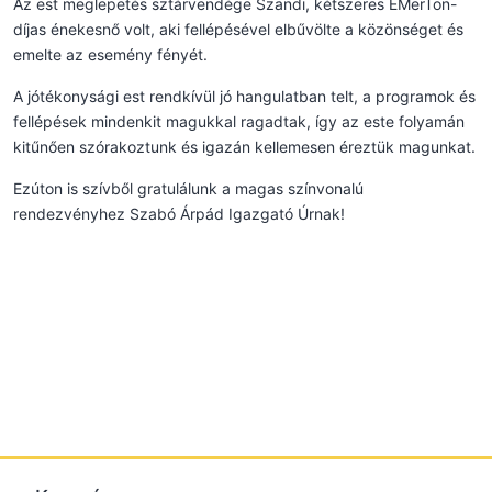
Az est meglepetés sztárvendége Szandi, kétszeres EMerTon-
díjas énekesnő volt, aki fellépésével elbűvölte a közönséget és
emelte az esemény fényét.
A jótékonysági est rendkívül jó hangulatban telt, a programok és
fellépések mindenkit magukkal ragadtak, így az este folyamán
kitűnően szórakoztunk és igazán kellemesen éreztük magunkat.
Ezúton is szívből gratulálunk a magas színvonalú
rendezvényhez Szabó Árpád Igazgató Úrnak!