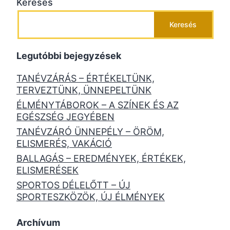
Keresés
Keresés
Legutóbbi bejegyzések
TANÉVZÁRÁS – ÉRTÉKELTÜNK,
TERVEZTÜNK, ÜNNEPELTÜNK
ÉLMÉNYTÁBOROK – A SZÍNEK ÉS AZ
EGÉSZSÉG JEGYÉBEN
TANÉVZÁRÓ ÜNNEPÉLY – ÖRÖM,
ELISMERÉS, VAKÁCIÓ
BALLAGÁS – EREDMÉNYEK, ÉRTÉKEK,
ELISMERÉSEK
SPORTOS DÉLELŐTT – ÚJ
SPORTESZKÖZÖK, ÚJ ÉLMÉNYEK
Archívum