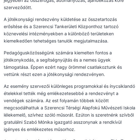
jegyében az összefogás, adományozás, ajándékozás köré
szerveződött.
A jótékonysági rendezvény küldetése az összetartozás
erősítése és a Szerencsi Tankerületi Központhoz tartozó
köznevelési intézményekben a különböző területeken
kiemelkedően tehetséges tanulók megjutalmazása.
Pedagógusközösségünk számára kiemelten fontos a
jótékonykodás, a segítségnyújtás és a nemes ügyek
támogatása. Éppen ezért nagy örömmel csatlakoztunk és
vettünk részt ezen a jótékonysági rendezvényen.
Az esemény szervezői különleges programokkal és ínycsiklandó
ételekkel tették még emlékezetesebbé a rendezvényt a
vendégek számára. Az est folyamán többek között
megcsodálhattuk a Szerencsi Térségi Alapfokú Művészeti Iskola
lélekemelő, szívhez szóló műsorát. Ezúton is szeretnénk szívből
gratulálni Szabó Mónika igazgató asszonynak a rendkívül
igényes és emlékezetes műsorhoz.