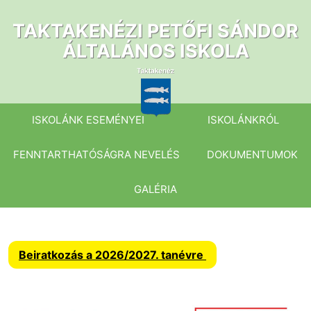
Ugrás
a
TAKTAKENÉZI PETŐFI SÁNDOR
tartalomhoz
ÁLTALÁNOS ISKOLA
ISKOLÁNK ESEMÉNYEI
ISKOLÁNKRÓL
FENNTARTHATÓSÁGRA NEVELÉS
DOKUMENTUMOK
GALÉRIA
Beiratkozás a 2026/2027. tanévre