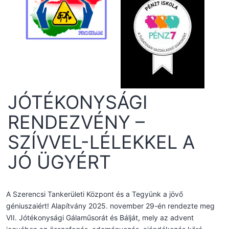
JÓTÉKONYSÁGI
RENDEZVÉNY –
SZÍVVEL-LÉLEKKEL A
JÓ ÜGYÉRT
A Szerencsi Tankerületi Központ és a Tegyünk a jövő
géniuszaiért! Alapítvány 2025. november 29-én rendezte meg
VII. Jótékonysági Gálaműsorát és Bálját, mely az advent