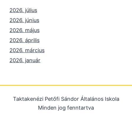
2026. július
2026. június
2026. május
2026. április
2026. március
2026. január
2025. december
2025. október
2025. szeptember
Taktakenézi Petőfi Sándor Általános Iskola
2025. július
Minden jog fenntartva
2025. június
2025. május
2025. április