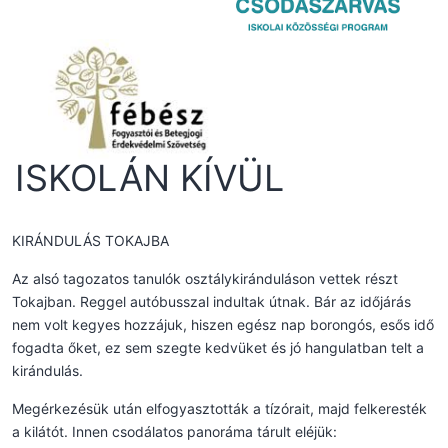
ISKOLÁN KÍVÜL
KIRÁNDULÁS TOKAJBA
Az alsó tagozatos tanulók osztálykiránduláson vettek részt
Tokajban. Reggel autóbusszal indultak útnak. Bár az időjárás
nem volt kegyes hozzájuk, hiszen egész nap borongós, esős idő
fogadta őket, ez sem szegte kedvüket és jó hangulatban telt a
kirándulás.
Megérkezésük után elfogyasztották a tízórait, majd felkeresték
a kilátót. Innen csodálatos panoráma tárult eléjük: