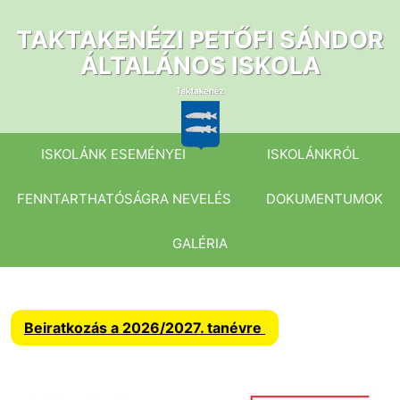
Ugrás
a
TAKTAKENÉZI PETŐFI SÁNDOR
tartalomhoz
ÁLTALÁNOS ISKOLA
ISKOLÁNK ESEMÉNYEI
ISKOLÁNKRÓL
FENNTARTHATÓSÁGRA NEVELÉS
DOKUMENTUMOK
GALÉRIA
Beiratkozás a 2026/2027. tanévre