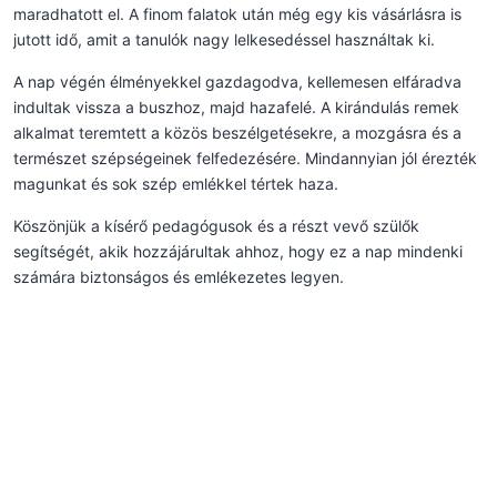
maradhatott el. A finom falatok után még egy kis vásárlásra is
jutott idő, amit a tanulók nagy lelkesedéssel használtak ki.
A nap végén élményekkel gazdagodva, kellemesen elfáradva
indultak vissza a buszhoz, majd hazafelé. A kirándulás remek
alkalmat teremtett a közös beszélgetésekre, a mozgásra és a
természet szépségeinek felfedezésére. Mindannyian jól érezték
magunkat és sok szép emlékkel tértek haza.
Köszönjük a kísérő pedagógusok és a részt vevő szülők
segítségét, akik hozzájárultak ahhoz, hogy ez a nap mindenki
számára biztonságos és emlékezetes legyen.