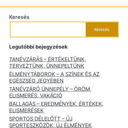
Keresés
Keresés
Legutóbbi bejegyzések
TANÉVZÁRÁS – ÉRTÉKELTÜNK,
TERVEZTÜNK, ÜNNEPELTÜNK
ÉLMÉNYTÁBOROK – A SZÍNEK ÉS AZ
EGÉSZSÉG JEGYÉBEN
TANÉVZÁRÓ ÜNNEPÉLY – ÖRÖM,
ELISMERÉS, VAKÁCIÓ
BALLAGÁS – EREDMÉNYEK, ÉRTÉKEK,
ELISMERÉSEK
SPORTOS DÉLELŐTT – ÚJ
SPORTESZKÖZÖK, ÚJ ÉLMÉNYEK