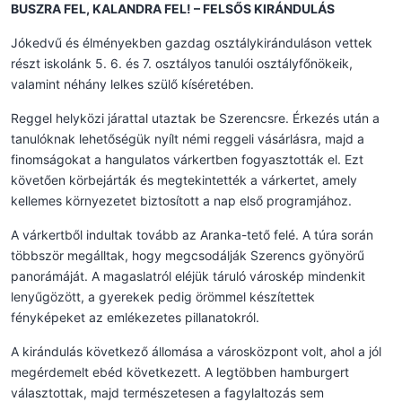
BUSZRA FEL, KALANDRA FEL! – FELSŐS KIRÁNDULÁS
Jókedvű és élményekben gazdag osztálykiránduláson vettek
részt iskolánk 5. 6. és 7. osztályos tanulói osztályfőnökeik,
valamint néhány lelkes szülő kíséretében.
Reggel helyközi járattal utaztak be Szerencsre. Érkezés után a
tanulóknak lehetőségük nyílt némi reggeli vásárlásra, majd a
finomságokat a hangulatos várkertben fogyasztották el. Ezt
követően körbejárták és megtekintették a várkertet, amely
kellemes környezetet biztosított a nap első programjához.
A várkertből indultak tovább az Aranka-tető felé. A túra során
többször megálltak, hogy megcsodálják Szerencs gyönyörű
panorámáját. A magaslatról eléjük táruló városkép mindenkit
lenyűgözött, a gyerekek pedig örömmel készítettek
fényképeket az emlékezetes pillanatokról.
A kirándulás következő állomása a városközpont volt, ahol a jól
megérdemelt ebéd következett. A legtöbben hamburgert
választottak, majd természetesen a fagylaltozás sem