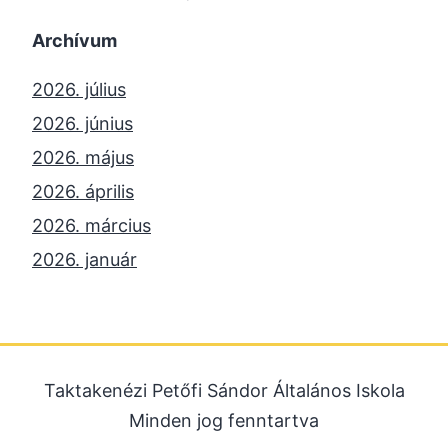
Archívum
2026. július
2026. június
2026. május
2026. április
2026. március
2026. január
2025. december
2025. október
2025. szeptember
Taktakenézi Petőfi Sándor Általános Iskola
2025. július
Minden jog fenntartva
2025. június