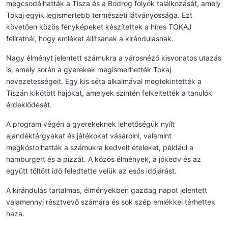
megcsodálhatták a Tisza és a Bodrog folyók találkozását, amely
Tokaj egyik legismertebb természeti látványossága. Ezt
követően közös fényképeket készítettek a híres TOKAJ
feliratnál, hogy emléket állítsanak a kirándulásnak.
Nagy élményt jelentett számukra a városnéző kisvonatos utazás
is, amely során a gyerekek megismerhették Tokaj
nevezetességeit. Egy kis séta alkalmával megtekintették a
Tiszán kikötött hajókat, amelyek szintén felkeltették a tanulók
érdeklődését.
A program végén a gyerekeknek lehetőségük nyílt
ajándéktárgyakat és játékokat vásárolni, valamint
megkóstolhatták a számukra kedvelt ételeket, például a
hamburgert és a pizzát. A közös élmények, a jókedv és az
együtt töltött idő feledtette velük az esős időjárást.
A kirándulás tartalmas, élményekben gazdag napot jelentett
valamennyi résztvevő számára és sok szép emlékkel térhettek
haza.