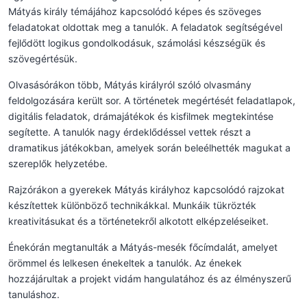
Mátyás király témájához kapcsolódó képes és szöveges
feladatokat oldottak meg a tanulók. A feladatok segítségével
fejlődött logikus gondolkodásuk, számolási készségük és
szövegértésük.
Olvasásórákon több, Mátyás királyról szóló olvasmány
feldolgozására került sor. A történetek megértését feladatlapok,
digitális feladatok, drámajátékok és kisfilmek megtekintése
segítette. A tanulók nagy érdeklődéssel vettek részt a
dramatikus játékokban, amelyek során beleélhették magukat a
szereplők helyzetébe.
Rajzórákon a gyerekek Mátyás királyhoz kapcsolódó rajzokat
készítettek különböző technikákkal. Munkáik tükrözték
kreativitásukat és a történetekről alkotott elképzeléseiket.
Énekórán megtanulták a Mátyás-mesék főcímdalát, amelyet
örömmel és lelkesen énekeltek a tanulók. Az énekek
hozzájárultak a projekt vidám hangulatához és az élményszerű
tanuláshoz.