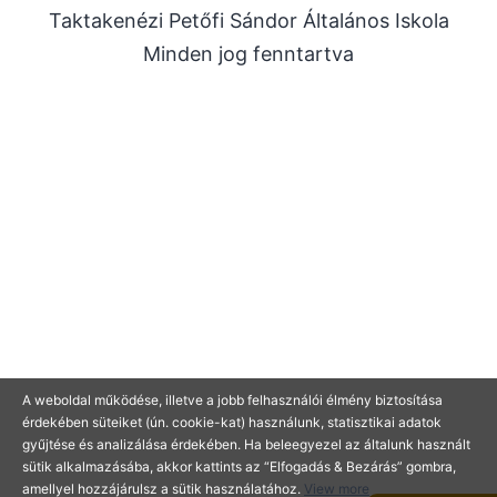
Taktakenézi Petőfi Sándor Általános Iskola
2025. július
Minden jog fenntartva
2025. június
2025. május
2025. április
2025. március
2025. január
2024. december
2024. november
2024. október
2024. július
A weboldal működése, illetve a jobb felhasználói élmény biztosítása
2024. június
érdekében süteiket (ún. cookie-kat) használunk, statisztikai adatok
2024. május
gyűjtése és analizálása érdekében. Ha beleegyezel az általunk használt
sütik alkalmazásába, akkor kattints az “Elfogadás & Bezárás” gombra,
2024. április
amellyel hozzájárulsz a sütik használatához.
View more