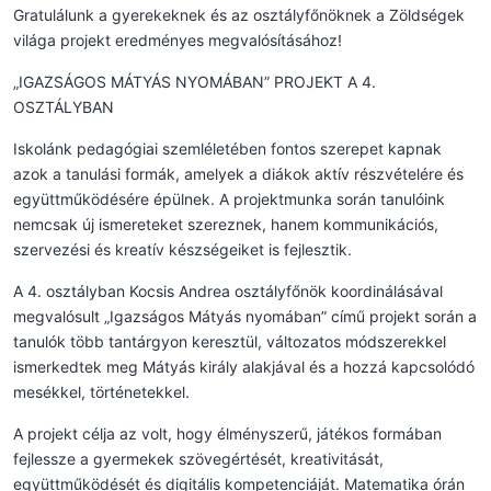
Gratulálunk a gyerekeknek és az osztályfőnöknek a Zöldségek
világa projekt eredményes megvalósításához!
„IGAZSÁGOS MÁTYÁS NYOMÁBAN” PROJEKT A 4.
OSZTÁLYBAN
Iskolánk pedagógiai szemléletében fontos szerepet kapnak
azok a tanulási formák, amelyek a diákok aktív részvételére és
együttműködésére épülnek. A projektmunka során tanulóink
nemcsak új ismereteket szereznek, hanem kommunikációs,
szervezési és kreatív készségeiket is fejlesztik.
A 4. osztályban Kocsis Andrea osztályfőnök koordinálásával
megvalósult „Igazságos Mátyás nyomában” című projekt során a
tanulók több tantárgyon keresztül, változatos módszerekkel
ismerkedtek meg Mátyás király alakjával és a hozzá kapcsolódó
mesékkel, történetekkel.
A projekt célja az volt, hogy élményszerű, játékos formában
fejlessze a gyermekek szövegértését, kreativitását,
együttműködését és digitális kompetenciáját. Matematika órán