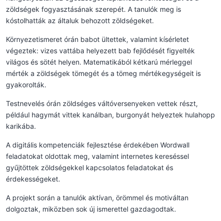
zöldségek fogyasztásának szerepét. A tanulók meg is
kóstolhatták az általuk behozott zöldségeket.
Környezetismeret órán babot ültettek, valamint kísérletet
végeztek: vizes vattába helyezett bab fejlődését figyelték
világos és sötét helyen. Matematikából kétkarú mérleggel
mérték a zöldségek tömegét és a tömeg mértékegységeit is
gyakorolták.
Testnevelés órán zöldséges váltóversenyeken vettek részt,
például hagymát vittek kanálban, burgonyát helyeztek hulahopp
karikába.
A digitális kompetenciák fejlesztése érdekében Wordwall
feladatokat oldottak meg, valamint internetes kereséssel
gyűjtöttek zöldségekkel kapcsolatos feladatokat és
érdekességeket.
A projekt során a tanulók aktívan, örömmel és motiváltan
dolgoztak, miközben sok új ismerettel gazdagodtak.