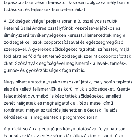
tapasztalatszerzésen keresztül, közösen dolgozva mélyítsék el
tudásukat és fejlesszék kompetenciáikat.
A „Zöldségek világa” projekt során a 3. osztályos tanulók
Péterné Sallai Andrea osztályfőnök vezetésével játékos és
élményszerű tevékenységeken keresztül ismerkedtek meg a
zöldségekkel, azok csoportosításával és egészségmegőrző
szerepével. A gyerekek zöldségeket rajzoltak, színeztek, majd
föld alatt és föld felett termő zöldségek szerint csoportosították
őket. Szókártyák segítségével megismerték a levél-, termés-,
gumós- és gyökérzöldségek fogalmát is.
Nagy sikert aratott a „zsákbamacska” játék, mely során tapintás
alapján kellett felismerniük és körülírniuk a zöldségeket. Kreatív
feladatként gyurmából is készítettek zöldségeket, emellett
zenét hallgattak és meghallgatták a „Répa mese” című
történetet, melyet szituációs jelenetben előadtak. Találós
kérdésekkel is megjelentek a programok során.
A projekt során a pedagógus iránymutatásával folyamatosan
hangsúlyozták az egészséges táplálkozás fontosságát és a