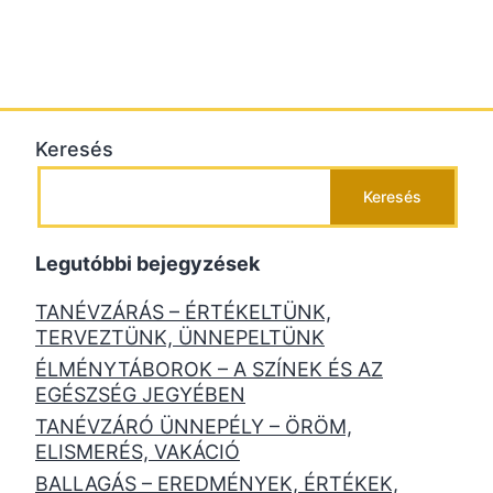
Keresés
Keresés
Legutóbbi bejegyzések
TANÉVZÁRÁS – ÉRTÉKELTÜNK,
TERVEZTÜNK, ÜNNEPELTÜNK
ÉLMÉNYTÁBOROK – A SZÍNEK ÉS AZ
EGÉSZSÉG JEGYÉBEN
TANÉVZÁRÓ ÜNNEPÉLY – ÖRÖM,
ELISMERÉS, VAKÁCIÓ
BALLAGÁS – EREDMÉNYEK, ÉRTÉKEK,