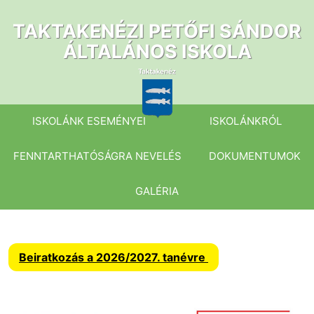
Ugrás
a
TAKTAKENÉZI PETŐFI SÁNDOR
tartalomhoz
ÁLTALÁNOS ISKOLA
ISKOLÁNK ESEMÉNYEI
ISKOLÁNKRÓL
FENNTARTHATÓSÁGRA NEVELÉS
DOKUMENTUMOK
GALÉRIA
Beiratkozás a 2026/2027. tanévre