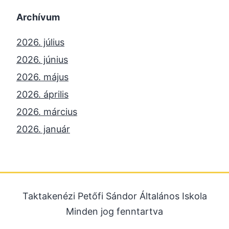
Archívum
2026. július
2026. június
2026. május
2026. április
2026. március
2026. január
2025. december
2025. október
2025. szeptember
Taktakenézi Petőfi Sándor Általános Iskola
2025. július
Minden jog fenntartva
2025. június