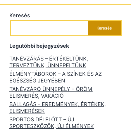
Keresés
Keresés
Legutóbbi bejegyzések
TANÉVZÁRÁS – ÉRTÉKELTÜNK,
TERVEZTÜNK, ÜNNEPELTÜNK
ÉLMÉNYTÁBOROK – A SZÍNEK ÉS AZ
EGÉSZSÉG JEGYÉBEN
TANÉVZÁRÓ ÜNNEPÉLY – ÖRÖM,
ELISMERÉS, VAKÁCIÓ
BALLAGÁS – EREDMÉNYEK, ÉRTÉKEK,
ELISMERÉSEK
SPORTOS DÉLELŐTT – ÚJ
SPORTESZKÖZÖK, ÚJ ÉLMÉNYEK