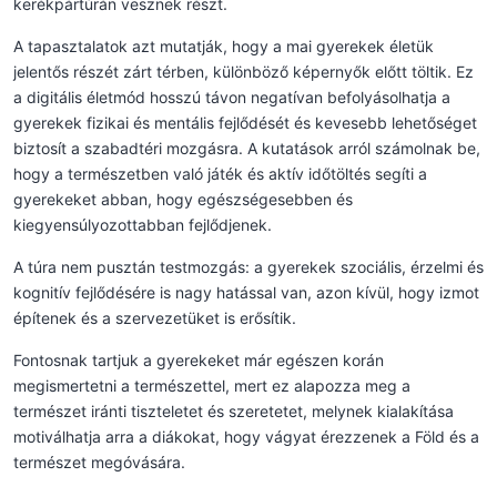
kerékpártúrán vesznek részt.
A tapasztalatok azt mutatják, hogy a mai gyerekek életük
jelentős részét zárt térben, különböző képernyők előtt töltik. Ez
a digitális életmód hosszú távon negatívan befolyásolhatja a
gyerekek fizikai és mentális fejlődését és kevesebb lehetőséget
biztosít a szabadtéri mozgásra. A kutatások arról számolnak be,
hogy a természetben való játék és aktív időtöltés segíti a
gyerekeket abban, hogy egészségesebben és
kiegyensúlyozottabban fejlődjenek.
A túra nem pusztán testmozgás: a gyerekek szociális, érzelmi és
kognitív fejlődésére is nagy hatással van, azon kívül, hogy izmot
építenek és a szervezetüket is erősítik.
Fontosnak tartjuk a gyerekeket már egészen korán
megismertetni a természettel, mert ez alapozza meg a
természet iránti tiszteletet és szeretetet, melynek kialakítása
motiválhatja arra a diákokat, hogy vágyat érezzenek a Föld és a
természet megóvására.