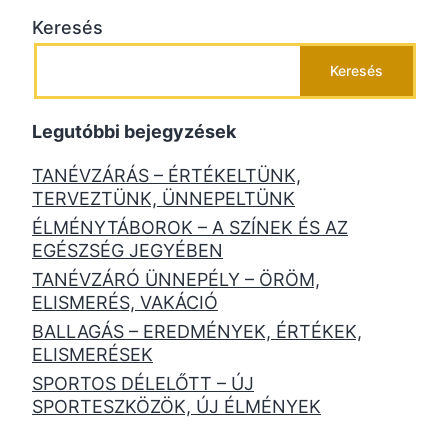
Keresés
Keresés
Legutóbbi bejegyzések
TANÉVZÁRÁS – ÉRTÉKELTÜNK,
TERVEZTÜNK, ÜNNEPELTÜNK
ÉLMÉNYTÁBOROK – A SZÍNEK ÉS AZ
EGÉSZSÉG JEGYÉBEN
TANÉVZÁRÓ ÜNNEPÉLY – ÖRÖM,
ELISMERÉS, VAKÁCIÓ
BALLAGÁS – EREDMÉNYEK, ÉRTÉKEK,
ELISMERÉSEK
SPORTOS DÉLELŐTT – ÚJ
SPORTESZKÖZÖK, ÚJ ÉLMÉNYEK