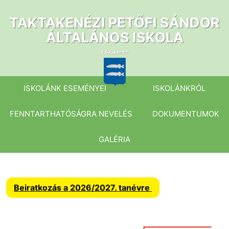
Ugrás
a
TAKTAKENÉZI PETŐFI SÁNDOR
tartalomhoz
ÁLTALÁNOS ISKOLA
ISKOLÁNK ESEMÉNYEI
ISKOLÁNKRÓL
FENNTARTHATÓSÁGRA NEVELÉS
DOKUMENTUMOK
GALÉRIA
Beiratkozás a 2026/2027. tanévre