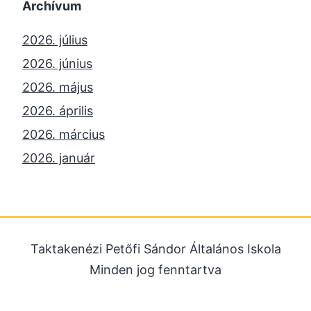
Archívum
2026. július
2026. június
2026. május
2026. április
2026. március
2026. január
2025. december
2025. október
2025. szeptember
Taktakenézi Petőfi Sándor Általános Iskola
2025. július
Minden jog fenntartva
2025. június
2025. május