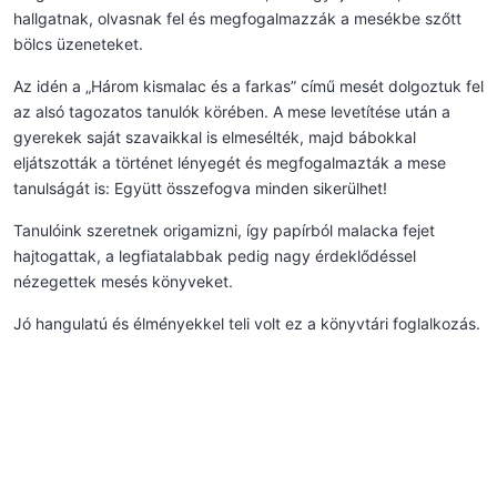
hallgatnak, olvasnak fel és megfogalmazzák a mesékbe szőtt
bölcs üzeneteket.
Az idén a „Három kismalac és a farkas” című mesét dolgoztuk fel
az alsó tagozatos tanulók körében. A mese levetítése után a
gyerekek saját szavaikkal is elmesélték, majd bábokkal
eljátszották a történet lényegét és megfogalmazták a mese
tanulságát is: Együtt összefogva minden sikerülhet!
Tanulóink szeretnek origamizni, így papírból malacka fejet
hajtogattak, a legfiatalabbak pedig nagy érdeklődéssel
nézegettek mesés könyveket.
Jó hangulatú és élményekkel teli volt ez a könyvtári foglalkozás.