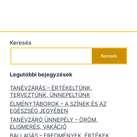
Keresés
Keresés
Legutóbbi bejegyzések
TANÉVZÁRÁS – ÉRTÉKELTÜNK,
TERVEZTÜNK, ÜNNEPELTÜNK
ÉLMÉNYTÁBOROK – A SZÍNEK ÉS AZ
EGÉSZSÉG JEGYÉBEN
TANÉVZÁRÓ ÜNNEPÉLY – ÖRÖM,
ELISMERÉS, VAKÁCIÓ
BALLAGÁS – EREDMÉNYEK, ÉRTÉKEK,