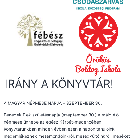
IRÁNY A KÖNYVTÁR!
A MAGYAR NÉPMESE NAPJA – SZEPTEMBER 30.
Benedek Elek születésnapja (szeptember 30.) a máig élő
népmese ünnepe az egész Kárpát-medencében.
Könyvtárunkban minden évben ezen a napon tanulóink
megemlékeznek mesemondóinkról, mesegyűjtőinkről; meséket