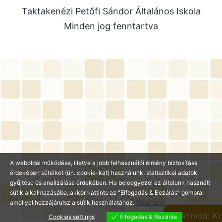
Taktakenézi Petőfi Sándor Általános Iskola
2025. július
Minden jog fenntartva
2025. június
2025. május
2025. április
2025. március
2025. január
2024. december
2024. november
2024. október
A weboldal működése, illetve a jobb felhasználói élmény biztosítása
2024. július
érdekében süteiket (ún. cookie-kat) használunk, statisztikai adatok
2024. június
gyűjtése és analizálása érdekében. Ha beleegyezel az általunk használt
sütik alkalmazásába, akkor kattints az “Elfogadás & Bezárás” gombra,
2024. május
amellyel hozzájárulsz a sütik használatához.
View more
2024. április
Sötét mód:
Cookies settings
Elfogadás & Bezárás