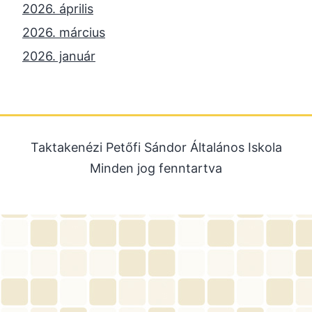
2026. április
2026. március
2026. január
2025. december
2025. október
2025. szeptember
Taktakenézi Petőfi Sándor Általános Iskola
2025. július
Minden jog fenntartva
2025. június
2025. május
2025. április
2025. március
2025. január
2024. december