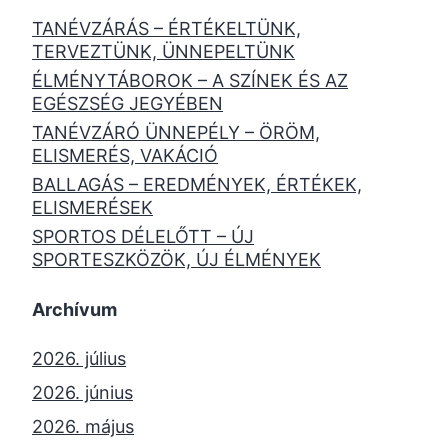
TANÉVZÁRÁS – ÉRTÉKELTÜNK,
TERVEZTÜNK, ÜNNEPELTÜNK
ÉLMÉNYTÁBOROK – A SZÍNEK ÉS AZ
EGÉSZSÉG JEGYÉBEN
TANÉVZÁRÓ ÜNNEPÉLY – ÖRÖM,
ELISMERÉS, VAKÁCIÓ
BALLAGÁS – EREDMÉNYEK, ÉRTÉKEK,
ELISMERÉSEK
SPORTOS DÉLELŐTT – ÚJ
SPORTESZKÖZÖK, ÚJ ÉLMÉNYEK
Archívum
2026. július
2026. június
2026. május