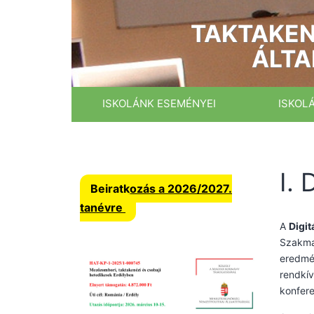
Ugrás
a
TAKTAKEN
tartalomhoz
ÁLTA
ISKOLÁNK ESEMÉNYEI
ISKOL
I.
Beiratkozás a 2026/2027.
tanévre
A
Digit
Szakmai
eredmén
rendkív
konfere