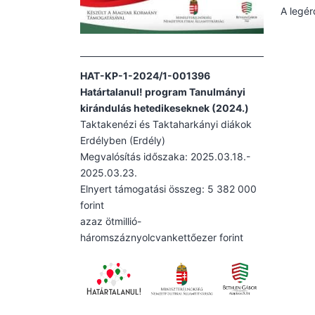
A legér
HAT-KP-1-2024/1-001396
Határtalanul! program Tanulmányi
kirándulás hetedikeseknek (2024.)
Taktakenézi és Taktaharkányi diákok
Erdélyben (Erdély)
Megvalósítás időszaka: 2025.03.18.-
2025.03.23.
Elnyert támogatási összeg: 5 382 000
forint
azaz ötmillió-
háromszáznyolcvankettőezer forint