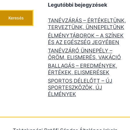
Legutóbbi bejegyzések
Keresés
TANÉVZÁRÁS – ÉRTÉKELTÜNK,
TERVEZTÜNK, ÜNNEPELTÜNK
ÉLMÉNYTÁBOROK – A SZÍNEK
ÉS AZ EGÉSZSÉG JEGYÉBEN
TANÉVZÁRÓ ÜNNEPÉLY –
ÖRÖM, ELISMERÉS, VAKÁCIÓ
BALLAGÁS – EREDMÉNYEK,
ÉRTÉKEK, ELISMERÉSEK
SPORTOS DÉLELŐTT – ÚJ
SPORTESZKÖZÖK, ÚJ
ÉLMÉNYEK