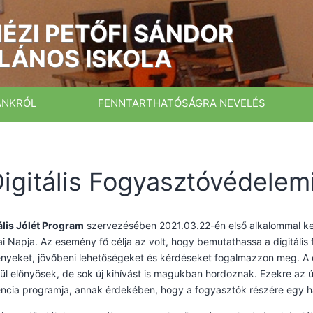
ÉZI PETŐFI SÁNDOR
LÁNOS ISKOLA
ÁNKRÓL
FENNTARTHATÓSÁGRA NEVELÉS
 Digitális Fogyasztóvédelem
ális Jólét Program
szervezésében 2021.03.22-én első alkalommal ke
 Napja. Az esemény fő célja az volt, hogy bemutathassa a digitális
yeket, jövőbeni lehetőségeket és kérdéseket fogalmazzon meg. A d
ül előnyösek, de sok új kihívást is magukban hordoznak. Ezekre az új
ncia programja, annak érdekében, hogy a fogyasztók részére egy ha