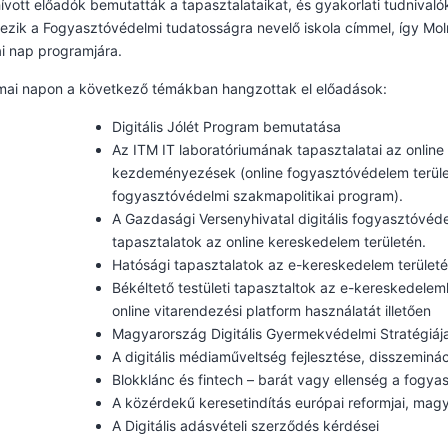
vott előadók bemutatták a tapasztalataikat, és gyakorlati tudnivalók
ezik a Fogyasztóvédelmi tudatosságra nevelő iskola címmel, így Moln
i nap programjára.
mai napon a következő témákban hangzottak el előadások:
Digitális Jólét Program bemutatása
Az ITM IT laboratóriumának tapasztalatai az onlin
kezdeményezések (online fogyasztóvédelem területé
fogyasztóvédelmi szakmapolitikai program).
A Gazdasági Versenyhivatal digitális fogyasztóvéde
tapasztalatok az online kereskedelem területén.
Hatósági tapasztalatok az e-kereskedelem terület
Békéltető testületi tapasztaltok az e-kereskedelem
online vitarendezési platform használatát illetően
Magyarország Digitális Gyermekvédelmi Stratégiáj
A digitális médiaműveltség fejlesztése, disszemin
Blokklánc és fintech – barát vagy ellenség a fogy
A közérdekű keresetindítás európai reformjai, mag
A Digitális adásvételi szerződés kérdései