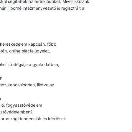
kal segítették az érdeklődőket. Mivel iskolánk
ár Tiborné intézményvezető is regisztrált a
e kereskedelem kapcsán, főbb
n, online piacfelügyelet,
lmi stratégiája a gyakorlatban,
én
hez kapcsolódóan, illetve az
a
áció, fogyasztóvédelem
asztóvédelemben?
yarországi tendenciák és kérdések