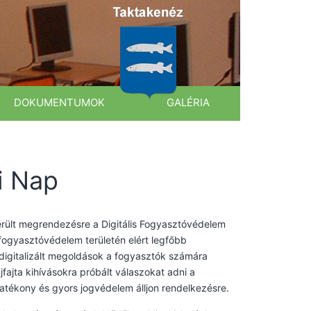
DOKUMENTUMOK
GALÉRIA
i Nap
rült megrendezésre a Digitális Fogyasztóvédelem
 fogyasztóvédelem területén elért legfőbb
igitalizált megoldások a fogyasztók számára
fajta kihívásokra próbált válaszokat adni a
tékony és gyors jogvédelem álljon rendelkezésre.