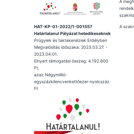
A meghí
rendelk
szakma
HAT-KP-01-2022/1-001557
A szak
Határtalanul Pályázat hetedikeseknek
Prügyiek és taktakenéziek Erdélyben
Megvalósítás időszaka: 2023.03.27. -
2023.04.01.
Elnyert támogatási összeg: 4.192.800
Ft,
azaz Négymillió-
egyszázkilencvenkettőezer-nyolcszáz
Ft