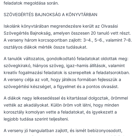
feladatok megoldása során.
SZÖVEGÉRTÉS BAJNOKSÁG A KÖNYVTÁRBAN
Iskolánk könyvtárában megrendezésre került az Olvasási
Szövegértés Bajnokság, amelyen összesen 20 tanuló vett részt.
A verseny három korcsoportban zajlott: 3–4., 5–6., valamint 7–8.
osztályos diákok mérték össze tudásukat.
A tanulók változatos, gondolkodtató feladatokat oldottak meg:
szövegkirakó, hiányos szöveg, igaz–hamis állítások, valamint
kreatív fogalmazási feladatok is szerepeltek a feladatsorokban.
A verseny célja az volt, hogy játékos formában fejlesszük a
szövegértési készséget, a figyelmet és a pontos olvasást.
A diákok nagy lelkesedéssel és kitartással dolgoztak, örömmel
vették az akadályokat. Külön öröm volt látni, hogy minden
korosztály komolyan vette a feladatokat, és igyekezett a
legjobb tudása szerint teljesíteni.
A verseny jó hangulatban zajlott, és ismét bebizonyosodott,