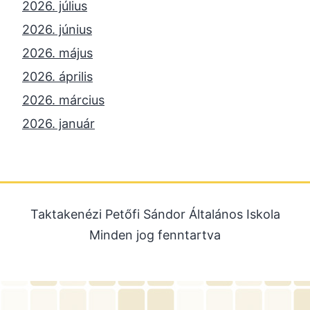
2026. július
2026. június
2026. május
2026. április
2026. március
2026. január
2025. december
2025. október
2025. szeptember
Taktakenézi Petőfi Sándor Általános Iskola
2025. július
Minden jog fenntartva
2025. június
2025. május
2025. április