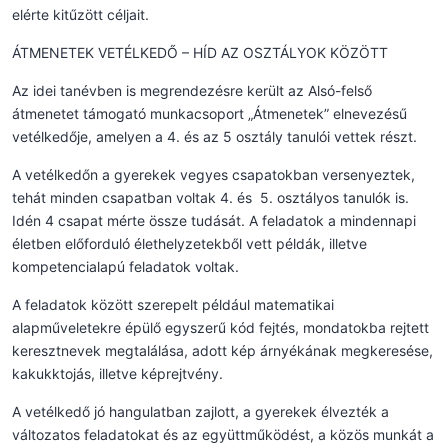
elérte kitűzött céljait.
ÁTMENETEK VETÉLKEDŐ – HÍD AZ OSZTÁLYOK KÖZÖTT
Az idei tanévben is megrendezésre került az Alsó-felső
átmenetet támogató munkacsoport „Átmenetek” elnevezésű
vetélkedője, amelyen a 4. és az 5 osztály tanulói vettek részt.
A vetélkedőn a gyerekek vegyes csapatokban versenyeztek,
tehát minden csapatban voltak 4. és 5. osztályos tanulók is.
Idén 4 csapat mérte össze tudását. A feladatok a mindennapi
életben előforduló élethelyzetekből vett példák, illetve
kompetencialapú feladatok voltak.
A feladatok között szerepelt például matematikai
alapműveletekre épülő egyszerű kód fejtés, mondatokba rejtett
keresztnevek megtalálása, adott kép árnyékának megkeresése,
kakukktojás, illetve képrejtvény.
A vetélkedő jó hangulatban zajlott, a gyerekek élvezték a
változatos feladatokat és az együttműködést, a közös munkát a