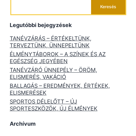
Keresés
Legutóbbi bejegyzések
TANÉVZÁRÁS – ÉRTÉKELTÜNK,
TERVEZTÜNK, ÜNNEPELTÜNK
ÉLMÉNYTÁBOROK – A SZÍNEK ÉS AZ
EGÉSZSÉG JEGYÉBEN
TANÉVZÁRÓ ÜNNEPÉLY – ÖRÖM,
ELISMERÉS, VAKÁCIÓ
BALLAGÁS – EREDMÉNYEK, ÉRTÉKEK,
ELISMERÉSEK
SPORTOS DÉLELŐTT – ÚJ
SPORTESZKÖZÖK, ÚJ ÉLMÉNYEK
Archívum