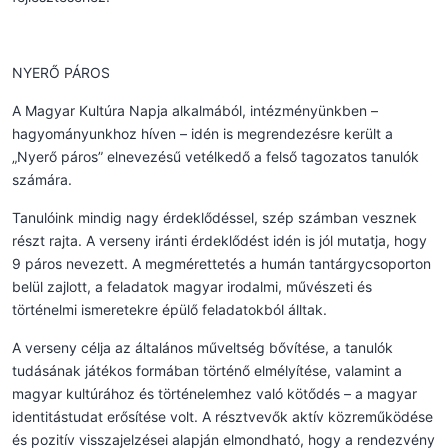
NYERŐ PÁROS
A Magyar Kultúra Napja alkalmából, intézményünkben –
hagyományunkhoz híven – idén is megrendezésre került a
„Nyerő páros” elnevezésű vetélkedő a felső tagozatos tanulók
számára.
Tanulóink mindig nagy érdeklődéssel, szép számban vesznek
részt rajta. A verseny iránti érdeklődést idén is jól mutatja, hogy
9 páros nevezett. A megmérettetés a humán tantárgycsoporton
belül zajlott, a feladatok magyar irodalmi, művészeti és
történelmi ismeretekre épülő feladatokból álltak.
A verseny célja az általános műveltség bővítése, a tanulók
tudásának játékos formában történő elmélyítése, valamint a
magyar kultúrához és történelemhez való kötődés – a magyar
identitástudat erősítése volt. A résztvevők aktív közreműködése
és pozitív visszajelzései alapján elmondható, hogy a rendezvény