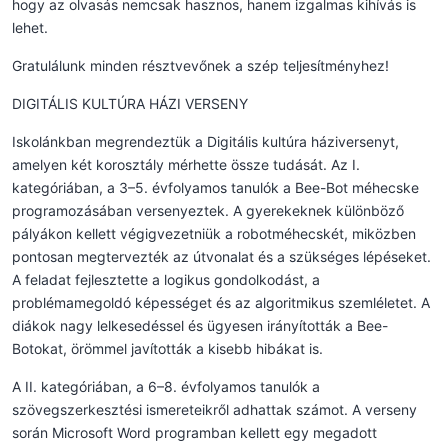
hogy az olvasás nemcsak hasznos, hanem izgalmas kihívás is
lehet.
Gratulálunk minden résztvevőnek a szép teljesítményhez!
DIGITÁLIS KULTÚRA HÁZI VERSENY
Iskolánkban megrendeztük a Digitális kultúra háziversenyt,
amelyen két korosztály mérhette össze tudását. Az I.
kategóriában, a 3–5. évfolyamos tanulók a Bee-Bot méhecske
programozásában versenyeztek. A gyerekeknek különböző
pályákon kellett végigvezetniük a robotméhecskét, miközben
pontosan megtervezték az útvonalat és a szükséges lépéseket.
A feladat fejlesztette a logikus gondolkodást, a
problémamegoldó képességet és az algoritmikus szemléletet. A
diákok nagy lelkesedéssel és ügyesen irányították a Bee-
Botokat, örömmel javították a kisebb hibákat is.
A II. kategóriában, a 6–8. évfolyamos tanulók a
szövegszerkesztési ismereteikről adhattak számot. A verseny
során Microsoft Word programban kellett egy megadott