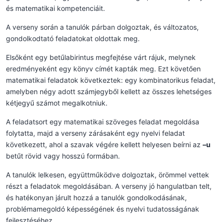
és matematikai kompetenciáit.
A verseny során a tanulók párban dolgoztak, és változatos,
gondolkodtató feladatokat oldottak meg.
Elsőként egy betűlabirintus megfejtése várt rájuk, melynek
eredményeként egy könyv címét kapták meg. Ezt követően
matematikai feladatok következtek: egy kombinatorikus feladat,
amelyben négy adott számjegyből kellett az összes lehetséges
kétjegyű számot megalkotniuk.
A feladatsort egy matematikai szöveges feladat megoldása
folytatta, majd a verseny zárásaként egy nyelvi feladat
következett, ahol a szavak végére kellett helyesen beírni az
–
u
betűt rövid vagy hosszú formában.
A tanulók lelkesen, együttműködve dolgoztak, örömmel vettek
részt a feladatok megoldásában. A verseny jó hangulatban telt,
és hatékonyan járult hozzá a tanulók gondolkodásának,
problémamegoldó képességének és nyelvi tudatosságának
fejlesztéséhez.