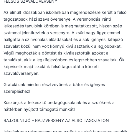
FELSŐS SZAVALÓVERSENY
Az elmúlt időszakban iskolánkban megrendezésre került a felső
tagozatosok házi szavalóversenye. A versmondás iránti
lelkesedés tanulóink körében is megmutatkozott, hiszen szép
számmal jelentkeztek a versenyre. A zsűri nagy figyelemmel
hallgatta a színvonalas előadásokat és a sok igényes, kifejező
szavalat közül nem volt könnyű kiválasztaniuk a legjobbakat.
Végül meghozták a döntést és kiválasztották azokat a
tanulókat, akik a legkifejezőbben és legszebben szavaltak. Ők
képviselik majd iskolánk felső tagozatát a körzeti
szavalóversenyen.
Gratulálunk minden résztvevőnek a bátor és igényes
szerepléshez!
Köszönjük a felkészítő pedagógusoknak és a szülőknek a
háttérben nyújtott támogató munkát!
RAJZOLNI JÓ – RAJZVERSENY AZ ALSÓ TAGOZATON
Iskolánkban rajzversenyt szerveztünk az alsó tagozatos tanulók