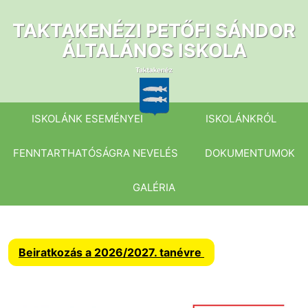
Ugrás
a
TAKTAKENÉZI PETŐFI SÁNDOR
tartalomhoz
ÁLTALÁNOS ISKOLA
ISKOLÁNK ESEMÉNYEI
ISKOLÁNKRÓL
FENNTARTHATÓSÁGRA NEVELÉS
DOKUMENTUMOK
GALÉRIA
Beiratkozás a 2026/2027. tanévre