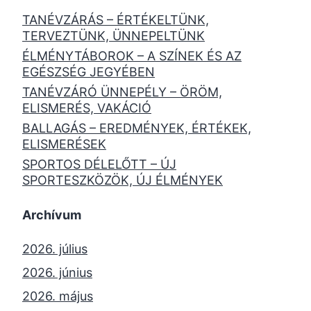
TANÉVZÁRÁS – ÉRTÉKELTÜNK,
TERVEZTÜNK, ÜNNEPELTÜNK
ÉLMÉNYTÁBOROK – A SZÍNEK ÉS AZ
EGÉSZSÉG JEGYÉBEN
TANÉVZÁRÓ ÜNNEPÉLY – ÖRÖM,
ELISMERÉS, VAKÁCIÓ
BALLAGÁS – EREDMÉNYEK, ÉRTÉKEK,
ELISMERÉSEK
SPORTOS DÉLELŐTT – ÚJ
SPORTESZKÖZÖK, ÚJ ÉLMÉNYEK
Archívum
2026. július
2026. június
2026. május