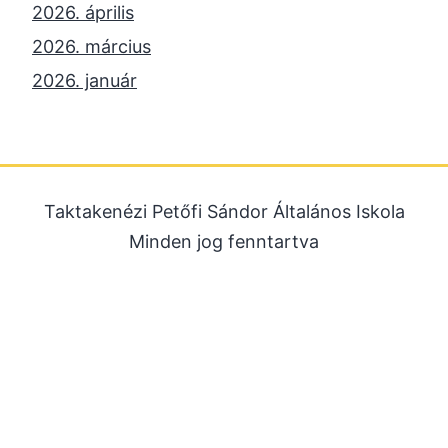
2026. április
2026. március
2026. január
2025. december
2025. október
2025. szeptember
Taktakenézi Petőfi Sándor Általános Iskola
2025. július
Minden jog fenntartva
2025. június
2025. május
2025. április
2025. március
2025. január
2024. december