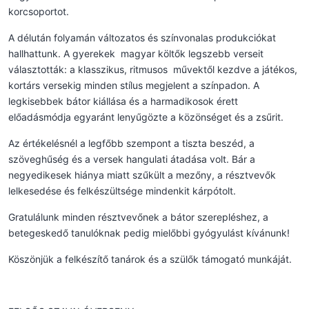
korcsoportot.
A délután folyamán változatos és színvonalas produkciókat
hallhattunk. A gyerekek magyar költők legszebb verseit
választották: a klasszikus, ritmusos művektől kezdve a játékos,
kortárs versekig minden stílus megjelent a színpadon. A
legkisebbek bátor kiállása és a harmadikosok érett
előadásmódja egyaránt lenyűgözte a közönséget és a zsűrit.
Az értékelésnél a legfőbb szempont a tiszta beszéd, a
szöveghűség és a versek hangulati átadása volt. Bár a
negyedikesek hiánya miatt szűkült a mezőny, a résztvevők
lelkesedése és felkészültsége mindenkit kárpótolt.
Gratulálunk minden résztvevőnek a bátor szerepléshez, a
betegeskedő tanulóknak pedig mielőbbi gyógyulást kívánunk!
Köszönjük a felkészítő tanárok és a szülők támogató munkáját.