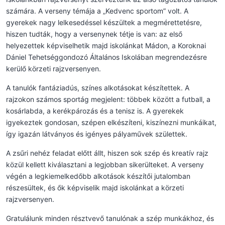
számára. A verseny témája a „Kedvenc sportom” volt. A
gyerekek nagy lelkesedéssel készültek a megmérettetésre,
hiszen tudták, hogy a versenynek tétje is van: az első
helyezettek képviselhetik majd iskolánkat Mádon, a Koroknai
Dániel Tehetséggondozó Általános Iskolában megrendezésre
kerülő körzeti rajzversenyen.
A tanulók fantáziadús, színes alkotásokat készítettek. A
rajzokon számos sportág megjelent: többek között a futball, a
kosárlabda, a kerékpározás és a tenisz is. A gyerekek
igyekeztek gondosan, szépen elkészíteni, kiszínezni munkáikat,
így igazán látványos és igényes pályaművek születtek.
A zsűri nehéz feladat előtt állt, hiszen sok szép és kreatív rajz
közül kellett kiválasztani a legjobban sikerülteket. A verseny
végén a legkiemelkedőbb alkotások készítői jutalomban
részesültek, és ők képviselik majd iskolánkat a körzeti
rajzversenyen.
Gratulálunk minden résztvevő tanulónak a szép munkákhoz, és