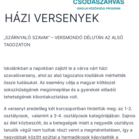
HÁZI VERSENYEK
„SZÁRNYALÓ SZAVAK” – VERSMONDÓ DÉLUTÁN AZ ALSÓ
TAGOZATON
Iskolánkban a napokban zajlott le a várva várt házi
szavalóverseny, ahol az alsó tagozatos kisdiákok mérhették
össze tudásukat. Az esemény célja a magyar költészet
sokszínűségének megünneplése és a gyerekek előadói
tehetségének kibontakoztatása volt.
A versenyt eredetileg két korcsoportban hirdettük meg: az 1-2.
osztályosok, valamint a 3-4. osztályosok kategóriájában. Sajnos
az élet közbeszólt, és a betegségek miatt a negyedik osztályos
tanulók végül nem tudtak részt venni a megmérettetésen, így a
nagyobbak között ezúttal a harmadikosok képviselték a