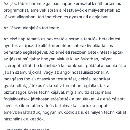
Az íjásztábor három izgalmas napon keresztül kínált tartalmas
programokat, amelyek során a résztvevők elmélyedhettek az
íjászat világában, történetében és gyakorlati alapjaiban.
Az íjászat alapjai és története
Az első nap tematikus bevezetője során a tanulók betekintést
nyertek az íjászat kultúrtörténetébe, interaktív előadás és
bemutató segítségével. Az elméleti részben betekintést kaptak
az íjászat múltjába: hogyan alakult ki az őskorban, milyen
szerepet töltött be különböző kultúrákban, például a hunoknál, a
japán szamurájoknál vagy az angol hosszúíjászoknál. A
mozgásos foglalkozásokon testtartást, célzási technikát
gyakoroltak, játékos és kreatív formában foglalkoztak a
biztonságos lövés technikájával, míg a multidiszciplináris
foglalkozások játékosan erősítették a tanultakat. Az első célzott
lövések sikere után videós tartalmakkal zártuk a napot,
amelyben láthattuk, hogyan működik az íj, és milyen technikákat
használnak a kezdők.
Ügyesség és pontosság