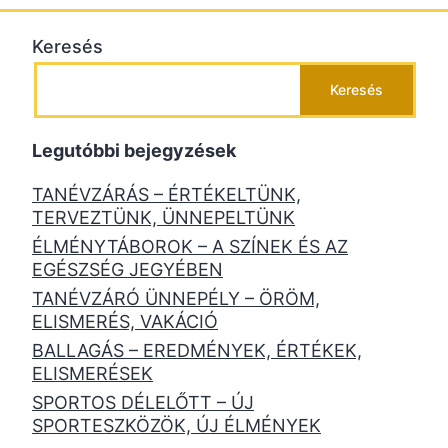
Keresés
Keresés
Legutóbbi bejegyzések
TANÉVZÁRÁS – ÉRTÉKELTÜNK,
TERVEZTÜNK, ÜNNEPELTÜNK
ÉLMÉNYTÁBOROK – A SZÍNEK ÉS AZ
EGÉSZSÉG JEGYÉBEN
TANÉVZÁRÓ ÜNNEPÉLY – ÖRÖM,
ELISMERÉS, VAKÁCIÓ
BALLAGÁS – EREDMÉNYEK, ÉRTÉKEK,
ELISMERÉSEK
SPORTOS DÉLELŐTT – ÚJ
SPORTESZKÖZÖK, ÚJ ÉLMÉNYEK