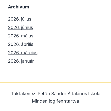
Archívum
2026. július
2026. június
2026. május
2026. április
2026. március
2026. január
2025. december
2025. október
2025. szeptember
Taktakenézi Petőfi Sándor Általános Iskola
2025. július
Minden jog fenntartva
2025. június