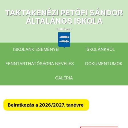
Ugrás
a
TAKTAKENÉZI PETŐFI SÁNDOR
tartalomhoz
ÁLTALÁNOS ISKOLA
ISKOLÁNK ESEMÉNYEI
ISKOLÁNKRÓL
FENNTARTHATÓSÁGRA NEVELÉS
DOKUMENTUMOK
GALÉRIA
Beiratkozás a 2026/2027. tanévre