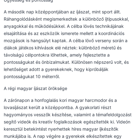
A második nap középpontjában az íjászat, mint sport állt.
Ráhangolódásként megismerkedtek a különböző íjtípusokkal,
anyagokkal és működésükkel. A célba lövés technikájának
elsajátítása és az eszközök ismerete mellett a koordinációs
mozgások is hangsúlyt kaptak. A célba lövő verseny során a
diákok játékos kihívások elé néztek: különböző méretű és
távolságú célpontokra lőhettek, amely fejlesztette a
pontosságukat és önbizalmukat. Különösen népszerű volt, és
lehetőséget adott a gyerekeknek, hogy kipróbálják
pontosságukat 10 méterről.
A régi magyar íjászat öröksége
A zárónapon a honfoglalás kori magyar harcmodor és a
lovasíjászat került a középpontba. A gyakorlati részt
hagyományos vesszők készítése, valamint a témafeldolgozást
segítő videók és kreatív foglalkozások egészítették ki. Videón
keresztül betekintést nyerhettek híres magyar íjkészítők
munkájába is. A nap végére a gyerekek elkészítettek egy