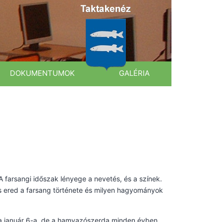
DOKUMENTUMOK
GALÉRIA
 A farsangi időszak lényege a nevetés, és a színek.
 is ered a farsang története és milyen hagyományok
pja január 6-a, de a hamvazószerda minden évben