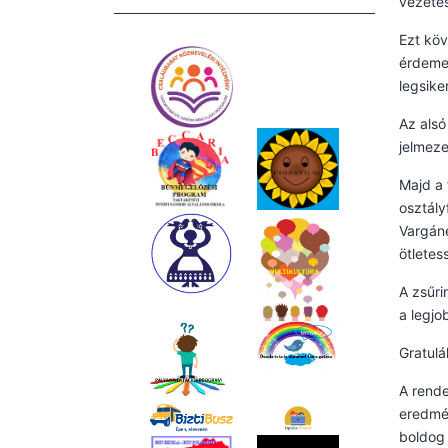
vezetés
Ezt köv
érdemel
legsike
Az alsó
jelmeze
Majd a 
osztály
Vargáné
ötletes
A zsűri
a legjo
Gratulá
A rende
eredmén
boldog 