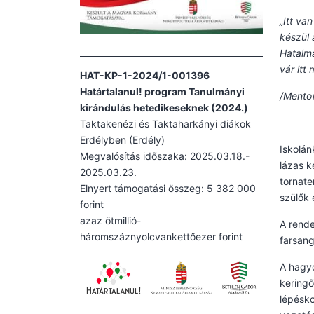
„Itt va
készül 
Hatalm
vár itt 
HAT-KP-1-2024/1-001396
Határtalanul! program Tanulmányi
/Mentov
kirándulás hetedikeseknek (2024.)
Taktakenézi és Taktaharkányi diákok
Erdélyben (Erdély)
Iskolán
Megvalósítás időszaka: 2025.03.18.-
lázas k
2025.03.23.
tornate
Elnyert támogatási összeg: 5 382 000
szülők 
forint
azaz ötmillió-
A rende
háromszáznyolcvankettőezer forint
farsang
A hagyo
keringő
lépésko