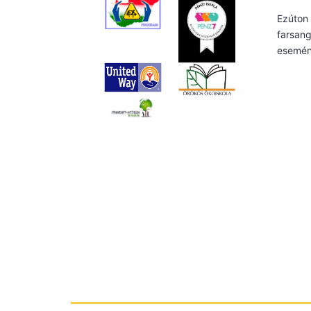
Ezúton 
farsang
esemény