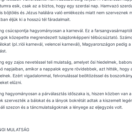
umra esik, csak az a biztos, hogy egy szerdai nap. Hamvazó szerda 
is böjtölés és Jézus halálára való emlékezés miatt nem szerveznek
ban éljük ki a hosszú tél fáradalmait.
ng csúcspontja hagyományosan a karnevál. Ez a farsangvasárnaptól
ágok közepette megrendezett tulajdonképpeni télbúcsúztató. Számo
lokat (pl.:riói karnevál, velencei karnevál), Magyarországon pedig
ást.
ng egy zajos nevetéssel teli mulatság, amelyet ősi hiedelmek, baboná
lsó napjaiban, amikor a nappalok egyre rövidebbek, azt hitték, hogy 
kelnek. Ezért vigadalommal, felvonulással beöltözéssel és boszorká
eket elűzni.
ng hagyományosan a párválasztás időszaka is, hiszen közben van a V
k szervezték a bálokat és a lányok bokrétát adtak a kiszemelt legé
báli szezon és a táncmulatságoknak a lényege az eljegyzés volt.
NGI MULATSÁG