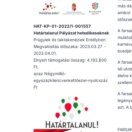
más dát
amikor 
időszak
HAT-KP-01-2022/1-001557
A farsa
Határtalanul Pályázat hetedikeseknek
mulats
Prügyiek és taktakenéziek Erdélyben
karnevá
Megvalósítás időszaka: 2023.03.27. -
busójár
2023.04.01.
Elnyert támogatási összeg: 4.192.800
A farsa
Ft,
tél uto
azaz Négymillió-
életre 
egyszázkilencvenkettőezer-nyolcszáz
szellem
Ft
A farsa
legénye
azt. A 
FARSA