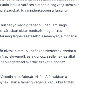
után indul a vallásos életben a nagyböjt időszaka,
 mulatságokat. Így mindenképpen a farsangi
 húshagyó keddig terjedő 3 nap, ami nagy
s városban ekkor rendezik meg a híres
 a farsang legnevezetesebb eseményét, a mohácsi
k hívtak életre. A középkori hiedelmek szerint a
a Nap elgyengül, és a gonosz szellemek ez által
nybábu égetéssel akarták ezeket a gonosz
alentin nap, február 14-én. A falvakban a
nynek, akik a farsang végén a kapujukra tűzték