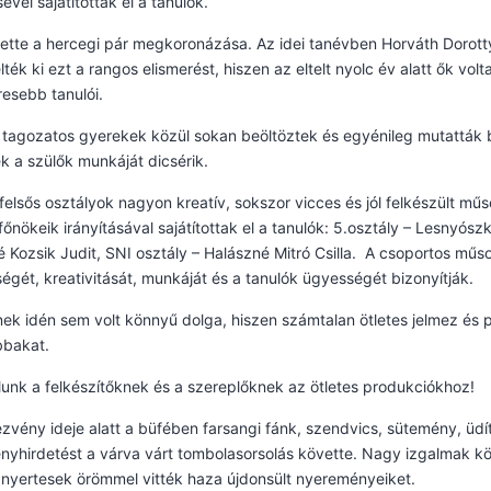
ével sajátították el a tanulók.
ette a hercegi pár megkoronázása. Az idei tanévben Horváth Dorotty
ték ki ezt a rangos elismerést, hiszen az eltelt nyolc év alatt ők vo
resebb tanulói.
 tagozatos gyerekek közül sokan beöltöztek és egyénileg mutatták be
k a szülők munkáját dicsérik.
felsős osztályok nagyon kreatív, sokszor vicces és jól felkészült mű
főnökeik irányításával sajátítottak el a tanulók: 5.osztály – Lesnyószk
 Kozsik Judit, SNI osztály – Halászné Mitró Csilla. A csoportos műs
ségét, kreativitását, munkáját és a tanulók ügyességét bizonyítják.
nek idén sem volt könnyű dolga, hiszen számtalan ötletes jelmez és p
bbakat.
lunk a felkészítőknek és a szereplőknek az ötletes produkciókhoz!
zvény ideje alatt a büfében farsangi fánk, szendvics, sütemény, üd
yhirdetést a várva várt tombolasorsolás követte. Nagy izgalmak kö
nyertesek örömmel vitték haza újdonsült nyereményeiket.