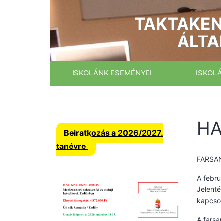
Ugrás
a
TAKTAKEN
tartalomhoz
ÁLTA
ISKOLÁNK ESEMÉNYEI
ISKOL
H
Beiratkozás a 2026/2027.
tanévre
FARSA
A febru
Jelenté
kapcso
A farsa