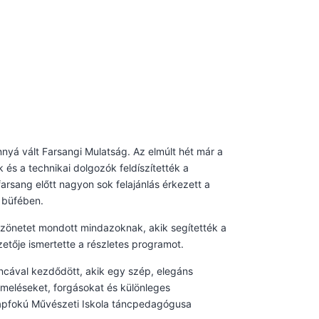
yá vált Farsangi Mulatság. Az elmúlt hét már a
és a technikai dolgozók feldíszítették a
arsang előtt nagyon sok felajánlás érkezett a
a büfében.
zönetet mondott mindazoknak, akik segítették a
etője ismertette a részletes programot.
ncával kezdődött, akik egy szép, elegáns
emeléseket, forgásokat és különleges
lapfokú Művészeti Iskola táncpedagógusa