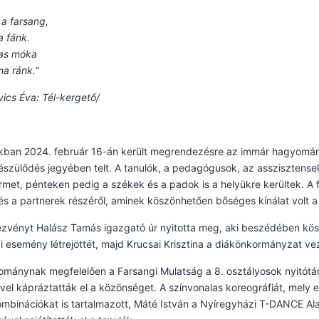
n a farsang,
a fánk.
as móka
ma ránk.”
ics Éva: Tél-kergető/
kban 2024. február 16-án került megrendezésre az immár hagyománn
észülődés jegyében telt. A tanulók, a pedagógusok, az asszisztensek 
rmet, pénteken pedig a székek és a padok is a helyükre kerültek. A f
és a partnerek részéről, aminek köszönhetően bőséges kínálat volt 
zvényt Halász Tamás igazgató úr nyitotta meg, aki beszédében kös
i esemény létrejöttét, majd Krucsai Krisztina a diákönkormányzat vez
mánynak megfelelően a Farsangi Mulatság a 8. osztályosok nyitótá
vel kápráztatták el a közönséget. A színvonalas koreográfiát, mely 
mbinációkat is tartalmazott, Máté István a Nyíregyházi T-DANCE A