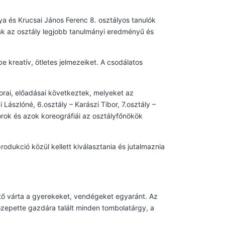
a és Krucsai János Ferenc 8. osztályos tanulók
ltak az osztály legjobb tanulmányi eredményű és
 kreatív, ötletes jelmezeiket. A csodálatos
sorai, előadásai következtek, melyeket az
i Lászlóné, 6.osztály – Karászi Tibor, 7.osztály –
orok és azok koreográfiái az osztályfőnökök
rodukció közül kellett kiválasztania és jutalmaznia
ítő várta a gyerekeket, vendégeket egyaránt. Az
zepette gazdára talált minden tombolatárgy, a