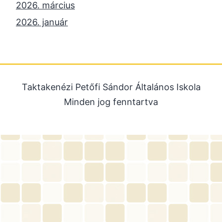
2026. március
2026. január
2025. december
2025. október
2025. szeptember
Taktakenézi Petőfi Sándor Általános Iskola
2025. július
Minden jog fenntartva
2025. június
2025. május
2025. április
2025. március
2025. január
2024. december
2024. november