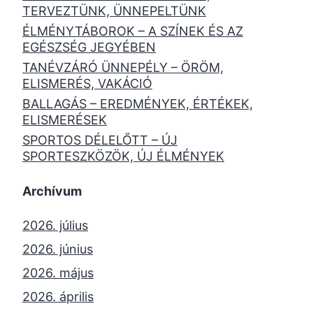
TERVEZTÜNK, ÜNNEPELTÜNK
ÉLMÉNYTÁBOROK – A SZÍNEK ÉS AZ
EGÉSZSÉG JEGYÉBEN
TANÉVZÁRÓ ÜNNEPÉLY – ÖRÖM,
ELISMERÉS, VAKÁCIÓ
BALLAGÁS – EREDMÉNYEK, ÉRTÉKEK,
ELISMERÉSEK
SPORTOS DÉLELŐTT – ÚJ
SPORTESZKÖZÖK, ÚJ ÉLMÉNYEK
Archívum
2026. július
2026. június
2026. május
2026. április