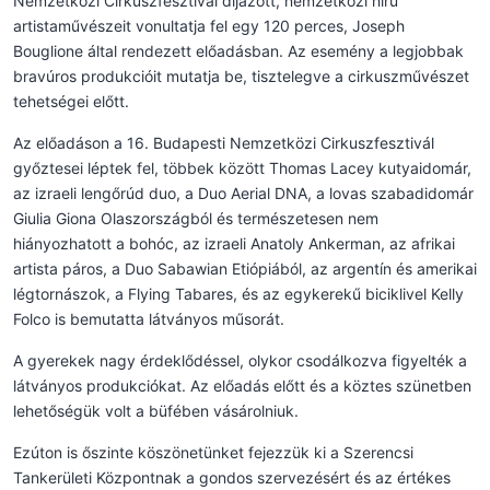
Nemzetközi Cirkuszfesztivál díjazott, nemzetközi hírű
artistaművészeit vonultatja fel egy 120 perces, Joseph
Bouglione által rendezett előadásban. Az esemény a legjobbak
bravúros produkcióit mutatja be, tisztelegve a cirkuszművészet
tehetségei előtt.
Az előadáson a 16. Budapesti Nemzetközi Cirkuszfesztivál
győztesei léptek fel, többek között Thomas Lacey kutyaidomár,
az izraeli lengőrúd duo, a Duo Aerial DNA, a lovas szabadidomár
Giulia Giona Olaszországból és természetesen nem
hiányozhatott a bohóc, az izraeli Anatoly Ankerman, az afrikai
artista páros, a Duo Sabawian Etiópiából, az argentín és amerikai
légtornászok, a Flying Tabares, és az egykerekű biciklivel Kelly
Folco is bemutatta látványos műsorát.
A gyerekek nagy érdeklődéssel, olykor csodálkozva figyelték a
látványos produkciókat. Az előadás előtt és a köztes szünetben
lehetőségük volt a büfében vásárolniuk.
Ezúton is őszinte köszönetünket fejezzük ki a Szerencsi
Tankerületi Központnak a gondos szervezésért és az értékes