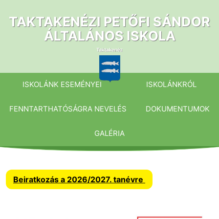
Ugrás
a
TAKTAKENÉZI PETŐFI SÁNDOR
tartalomhoz
ÁLTALÁNOS ISKOLA
ISKOLÁNK ESEMÉNYEI
ISKOLÁNKRÓL
FENNTARTHATÓSÁGRA NEVELÉS
DOKUMENTUMOK
GALÉRIA
Beiratkozás a 2026/2027. tanévre