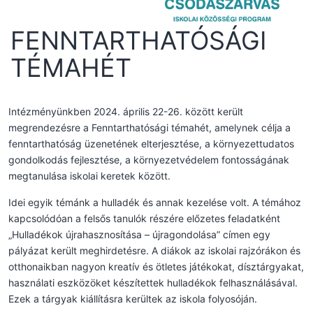
FENNTARTHATÓSÁGI
TÉMAHÉT
Intézményünkben 2024. április 22-26. között került
megrendezésre a Fenntarthatósági témahét, amelynek célja a
fenntarthatóság üzenetének elterjesztése, a környezettudatos
gondolkodás fejlesztése, a környezetvédelem fontosságának
megtanulása iskolai keretek között.
Idei egyik témánk a hulladék és annak kezelése volt. A témához
kapcsolódóan a felsős tanulók részére előzetes feladatként
„Hulladékok újrahasznosítása – újragondolása” címen egy
pályázat került meghirdetésre. A diákok az iskolai rajzórákon és
otthonaikban nagyon kreatív és ötletes játékokat, dísztárgyakat,
használati eszközöket készítettek hulladékok felhasználásával.
Ezek a tárgyak kiállításra kerültek az iskola folyosóján.