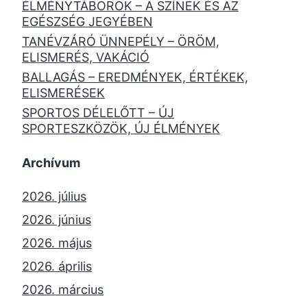
ÉLMÉNYTÁBOROK – A SZÍNEK ÉS AZ
EGÉSZSÉG JEGYÉBEN
TANÉVZÁRÓ ÜNNEPÉLY – ÖRÖM,
ELISMERÉS, VAKÁCIÓ
BALLAGÁS – EREDMÉNYEK, ÉRTÉKEK,
ELISMERÉSEK
SPORTOS DÉLELŐTT – ÚJ
SPORTESZKÖZÖK, ÚJ ÉLMÉNYEK
Archívum
2026. július
2026. június
2026. május
2026. április
2026. március