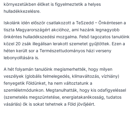
környezetükben élőket is figyelmeztetik a helyes
hulladékkezelésre.
Iskolánk idén először csatlakozott a TeSzedd – Önkéntesen a
tiszta Magyarországért akcióhoz, ami hazánk legnagyobb
önkéntes hulladékszedési mozgalma. Felső tagozatos tanulóink
közel 20 zsák illegálisan lerakott szemetet gyűjtöttek. Ezen a
héten került sor a Természettudományos házi verseny
lebonyolítására is.
A hét folyamán tanulóink megismerhették, hogy milyen
veszélyek (globális felmelegedés, klímaváltozás, vízhiány)
fenyegetik Földünket, ha nem változtatunk a
szemléletmódunkon. Megtanulhatták, hogy kis odafigyeléssel
(szemetelés megszüntetése, energiatakarékosság, tudatos
vásárlás) ők is sokat tehetnek a Föld jövőjéért.