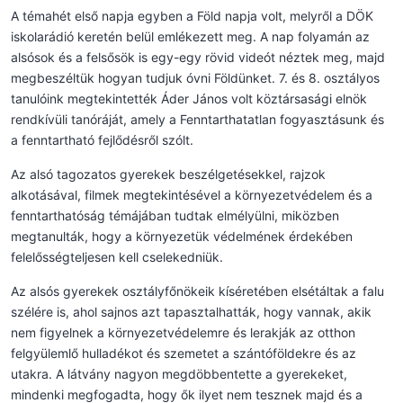
A témahét első napja egyben a Föld napja volt, melyről a DÖK
iskolarádió keretén belül emlékezett meg. A nap folyamán az
alsósok és a felsősök is egy-egy rövid videót néztek meg, majd
megbeszéltük hogyan tudjuk óvni Földünket. 7. és 8. osztályos
tanulóink megtekintették Áder János volt köztársasági elnök
rendkívüli tanóráját, amely a Fenntarthatatlan fogyasztásunk és
a fenntartható fejlődésről szólt.
Az alsó tagozatos gyerekek beszélgetésekkel, rajzok
alkotásával, filmek megtekintésével a környezetvédelem és a
fenntarthatóság témájában tudtak elmélyülni, miközben
megtanulták, hogy a környezetük védelmének érdekében
felelősségteljesen kell cselekedniük.
Az alsós gyerekek osztályfőnökeik kíséretében elsétáltak a falu
szélére is, ahol sajnos azt tapasztalhatták, hogy vannak, akik
nem figyelnek a környezetvédelemre és lerakják az otthon
felgyülemlő hulladékot és szemetet a szántóföldekre és az
utakra. A látvány nagyon megdöbbentette a gyerekeket,
mindenki megfogadta, hogy ők ilyet nem tesznek majd és a