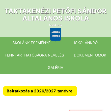
Ugrás
a
TAKTAKENÉZI PETŐFI SÁNDOR
tartalomhoz
ÁLTALÁNOS ISKOLA
ISKOLÁNK ESEMÉNYEI
ISKOLÁNKRÓL
FENNTARTHATÓSÁGRA NEVELÉS
DOKUMENTUMOK
GALÉRIA
Beiratkozás a 2026/2027. tanévre