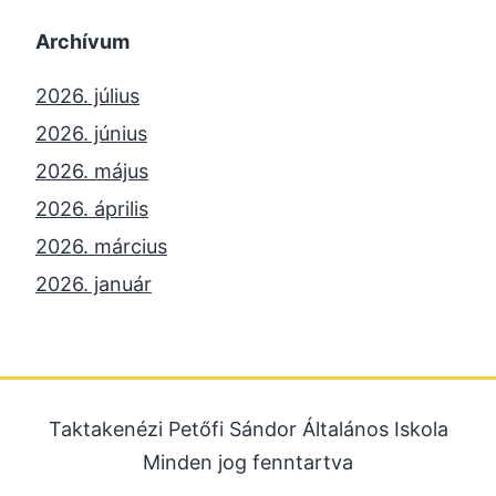
Archívum
2026. július
2026. június
2026. május
2026. április
2026. március
2026. január
2025. december
2025. október
2025. szeptember
Taktakenézi Petőfi Sándor Általános Iskola
2025. július
Minden jog fenntartva
2025. június