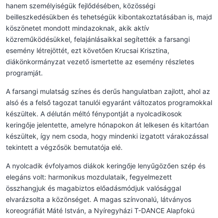
hanem személyiségük fejlődésében, közösségi
beilleszkedésükben és tehetségük kibontakoztatásában is, majd
köszönetet mondott mindazoknak, akik aktív
közreműködésükkel, felajánlásaikkal segítették a farsangi
esemény létrejöttét, ezt követően Krucsai Krisztina,
diákönkormányzat vezető ismertette az esemény részletes
programját.
A farsangi mulatság színes és derűs hangulatban zajlott, ahol az
alsó és a felső tagozat tanulói egyaránt változatos programokkal
készültek. A délután méltó fénypontját a nyolcadikosok
keringője jelentette, amelyre hónapokon át lelkesen és kitartóan
készültek, így nem csoda, hogy mindenki izgatott várakozással
tekintett a végzősök bemutatója elé.
A nyolcadik évfolyamos diákok keringője lenyűgözően szép és
elegáns volt: harmonikus mozdulataik, fegyelmezett
összhangjuk és magabiztos előadásmódjuk valósággal
elvarázsolta a közönséget. A magas színvonalú, látványos
koreográfiát Máté István, a Nyíregyházi T-DANCE Alapfokú