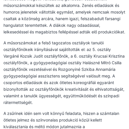
műsorszámokkal készültek az alkalomra. Zenés előadások és
humoros jelenetek váltották egymást, amelyek nemcsak mosolyt
csaltak a közönség arcára, hanem igazi, felszabadult farsangi
hangulatot teremtettek. A diákok nagy odaadással,
lelkesedéssel és magabiztos fellépéssel adták elő produkcióikat.
A műsorszámokat a felső tagozatos osztályok tanulói
osztályfőnökeik irányításával sajátították el: az 5. osztály
Vargáné Kozsik Judit osztályfőnök, a 6. osztály Krucsai Krisztina
osztályfőnök, a gyógypedagógiai osztály Halászné Mitró Csilla
osztályfőnök vezetésével és Rozgonyiné Szkiba Annamária
gyógypedagógiai asszisztens segítségével valósult meg. A
csoportos előadások és azok ötletes koreográfiái egyaránt
bizonyították az osztályfőnökök kreativitását és elhivatottságát,
valamint a tanulók ügyességét, együttműködését és színpadi
rátermettségét.
A zsűrinek idén sem volt könnyű feladata, hiszen a számtalan
ötletes jelmez és színvonalas produkció közül kellett
kiválasztania és méltó módon jutalmaznia a