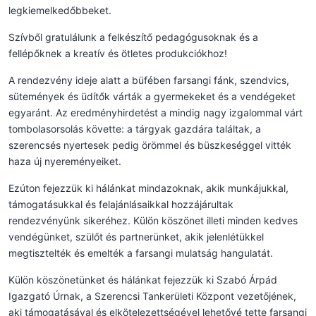
legkiemelkedőbbeket.
Szívből gratulálunk a felkészítő pedagógusoknak és a
fellépőknek a kreatív és ötletes produkciókhoz!
A rendezvény ideje alatt a büfében farsangi fánk, szendvics,
sütemények és üdítők várták a gyermekeket és a vendégeket
egyaránt. Az eredményhirdetést a mindig nagy izgalommal várt
tombolasorsolás követte: a tárgyak gazdára találtak, a
szerencsés nyertesek pedig örömmel és büszkeséggel vitték
haza új nyereményeiket.
Ezúton fejezzük ki hálánkat mindazoknak, akik munkájukkal,
támogatásukkal és felajánlásaikkal hozzájárultak
rendezvényünk sikeréhez. Külön köszönet illeti minden kedves
vendégünket, szülőt és partnerünket, akik jelenlétükkel
megtisztelték és emelték a farsangi mulatság hangulatát.
Külön köszönetünket és hálánkat fejezzük ki Szabó Árpád
Igazgató Úrnak, a Szerencsi Tankerületi Központ vezetőjének,
aki támogatásával és elkötelezettségével lehetővé tette farsangi