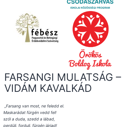
FARSANGI MULATSÁG –
VIDÁM KAVALKÁD
„Farsang van most, ne feledd el.
Maskarádat fürgén vedd fel!
szól a duda, szedd a lábad,
perdülj, fordulj, fürgén járjad!