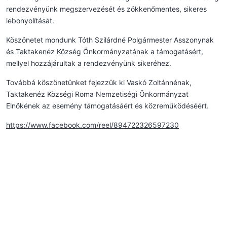
rendezvényünk megszervezését és zökkenőmentes, sikeres
lebonyolítását.
Köszönetet mondunk Tóth Szilárdné Polgármester Asszonynak
és Taktakenéz Község Önkormányzatának a támogatásért,
mellyel hozzájárultak a rendezvényünk sikeréhez.
Továbbá köszönetünket fejezzük ki Vaskó Zoltánnénak,
Taktakenéz Községi Roma Nemzetiségi Önkormányzat
Elnökének az esemény támogatásáért és közreműködéséért.
https://www.facebook.com/reel/894722326597230