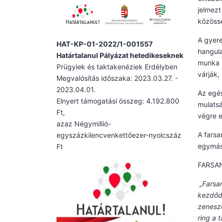
jelmezt
közössé
A gyere
HAT-KP-01-2022/1-001557
hangula
Határtalanul Pályázat hetedikeseknek
munka m
Prügyiek és taktakenéziek Erdélyben
várják,
Megvalósítás időszaka: 2023.03.27. -
2023.04.01.
Az egés
Elnyert támogatási összeg: 4.192.800
mulatsá
Ft,
végre e
azaz Négymillió-
A fars
egyszázkilencvenkettőezer-nyolcszáz
egymás
Ft
FARSA
„Farsan
kezdődi
zeneszó
ring a t