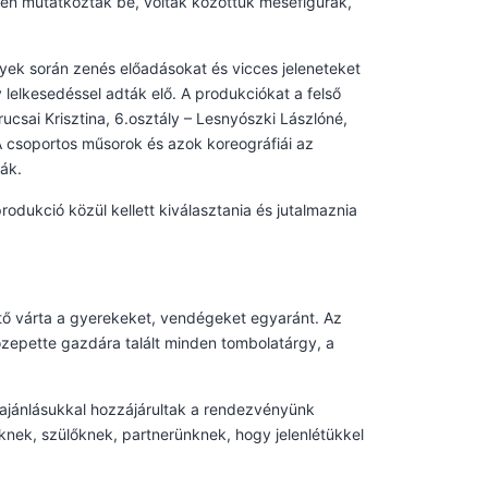
kben mutatkoztak be, voltak közöttük mesefigurák,
yek során zenés előadásokat és vicces jeleneteket
 lelkesedéssel adták elő. A produkciókat a felső
Krucsai Krisztina, 6.osztály – Lesnyószki Lászlóné,
 A csoportos műsorok és azok koreográfiái az
ják.
rodukció közül kellett kiválasztania és jutalmaznia
ítő várta a gyerekeket, vendégeket egyaránt. Az
zepette gazdára talált minden tombolatárgy, a
ajánlásukkal hozzájárultak a rendezvényünk
nek, szülőknek, partnerünknek, hogy jelenlétükkel