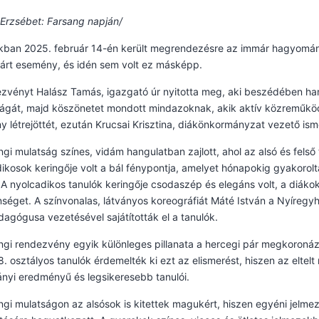
Erzsébet: Farsang napján/
nkban 2025. február 14-én került megrendezésre az immár hagyomán
árt esemény, és idén sem volt ez másképp.
zvényt Halász Tamás, igazgató úr nyitotta meg, aki beszédében han
ágát, majd köszönetet mondott mindazoknak, akik aktív közreműködés
 létrejöttét, ezután Krucsai Krisztina, diákönkormányzat vezető is
ngi mulatság színes, vidám hangulatban zajlott, ahol az alsó és fel
ikosok keringője volt a bál fénypontja, amelyet hónapokig gyakorol
 A nyolcadikos tanulók keringője csodaszép és elegáns volt, a diákok
séget. A színvonalas, látványos koreográfiát Máté István a Nyíreg
agógusa vezetésével sajátították el a tanulók.
ngi rendezvény egyik különleges pillanata a hercegi pár megkoronáz
8. osztályos tanulók érdemelték ki ezt az elismerést, hiszen az eltelt
nyi eredményű és legsikeresebb tanulói.
ngi mulatságon az alsósok is kitettek magukért, hiszen egyéni jelmez