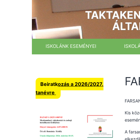
Ugrás
a
TAKTAKEN
tartalomhoz
ÁLTA
ISKOLÁNK ESEMÉNYEI
ISKOL
FA
Beiratkozás a 2026/2027.
tanévre
FARSA
Kis köz
esemény
A farsa
elkezdi