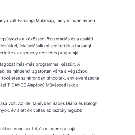
nyá vált Farsangi Mulatság, mely minden évben
gsúlyozta a közösségi összetartás és a család
ükkel, felajánlásaikkal segítették a farsangi
mertette az esemény részletes programját.
ső tagozat más-más programmal készült. A
tak, és mindenki izgatottan várta a végzősök
 tökéletes szinkronban táncoltak, ami elvarázsolta
yházi T-DANCE Alapfokú Művészeti Iskola
ása volt. Az idei tanévben Babos Diána és Balogh
 nyolc év alatt ők voltak az osztály legjobb
ekben vonultak fel, és mindenki a saját