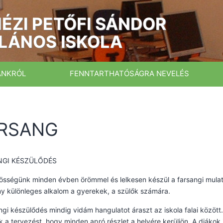
ÉZI PETŐFI SÁNDOR
LÁNOS ISKOLA
ÁNKRÓL
FENNTARTHATÓSÁGRA NEVELÉS
RSANG
NGI KÉSZÜLŐDÉS
össégünk minden évben örömmel és lelkesen készül a farsangi mulat
 különleges alkalom a gyerekek, a szülők számára.
ngi készülődés mindig vidám hangulatot áraszt az iskola falai közöt
k a tervezést, hogy minden apró részlet a helyére kerüljön. A diákok 