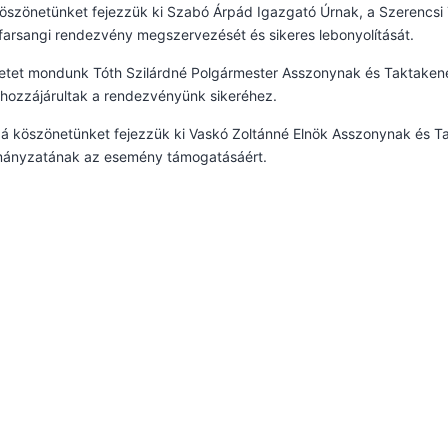
öszönetünket fejezzük ki Szabó Árpád Igazgató Úrnak, a Szerencsi 
 farsangi rendezvény megszervezését és sikeres lebonyolítását.
etet mondunk Tóth Szilárdné Polgármester Asszonynak és Taktake
 hozzájárultak a rendezvényünk sikeréhez.
á köszönetünket fejezzük ki Vaskó Zoltánné Elnök Asszonynak és 
ányzatának az esemény támogatásáért.