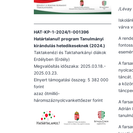
/Lévay 
Iskolá
várva v
HAT-KP-1-2024/1-001396
A rende
Határtalanul! program Tanulmányi
fontoss
kirándulás hetedikeseknek (2024.)
esemény
Taktakenézi és Taktaharkányi diákok
Erdélyben (Erdély)
A farsa
Megvalósítás időszaka: 2025.03.18.-
nyolcad
2025.03.23.
táncát.
Elnyert támogatási összeg: 5 382 000
a közön
forint
táncped
azaz ötmillió-
háromszáznyolcvankettőezer forint
A farsa
Adrián 
tanulmá
A farsa