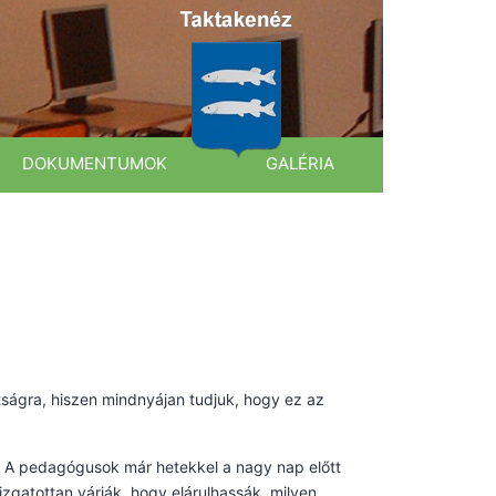
DOKUMENTUMOK
GALÉRIA
ságra, hiszen mindnyájan tudjuk, hogy ez az
t. A pedagógusok már hetekkel a nagy nap előtt
izgatottan várják, hogy elárulhassák, milyen