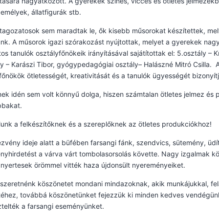
itására hagyatkozott. A gyerekek színes, vicces és ötletes jelmeze
zemélyek, állatfigurák stb.
 tagozatosok sem maradtak le, ők kisebb műsorokat készítettek, mel
unk. A műsorok igazi szórakozást nyújtottak, melyet a gyerekek nagy
os tanulók osztályfőnökeik irányításával sajátítottak el: 5.osztály – 
ly – Karászi Tibor, gyógypedagógiai osztály– Halászné Mitró Csilla.
főnökök ötletességét, kreativitását és a tanulók ügyességét bizonyít
nek idén sem volt könnyű dolga, hiszen számtalan ötletes jelmez és p
bbakat.
lunk a felkészítőknek és a szereplőknek az ötletes produkciókhoz!
zvény ideje alatt a büfében farsangi fánk, szendvics, sütemény, üd
yhirdetést a várva várt tombolasorsolás követte. Nagy izgalmak kö
nyertesek örömmel vitték haza újdonsült nyereményeiket.
szeretnénk köszönetet mondani mindazoknak, akik munkájukkal, fel
ttéhez, továbbá köszönetünket fejezzük ki minden kedves vendégünk
telték a farsangi eseményünket.