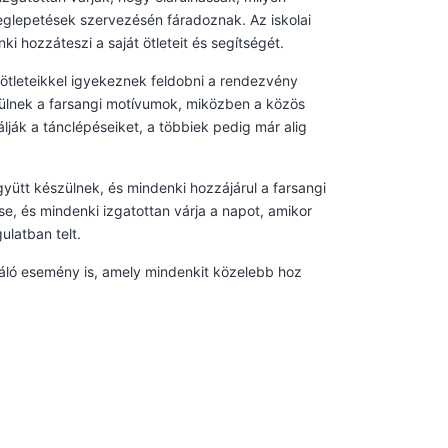
eglepetések szervezésén fáradoznak. Az iskolai
 hozzáteszi a saját ötleteit és segítségét.
 ötleteikkel igyekeznek feldobni a rendezvény
rülnek a farsangi motívumok, miközben a közös
ák a tánclépéseiket, a többiek pedig már alig
yütt készülnek, és mindenki hozzájárul a farsangi
e, és mindenki izgatottan várja a napot, amikor
latban telt.
ló esemény is, amely mindenkit közelebb hoz