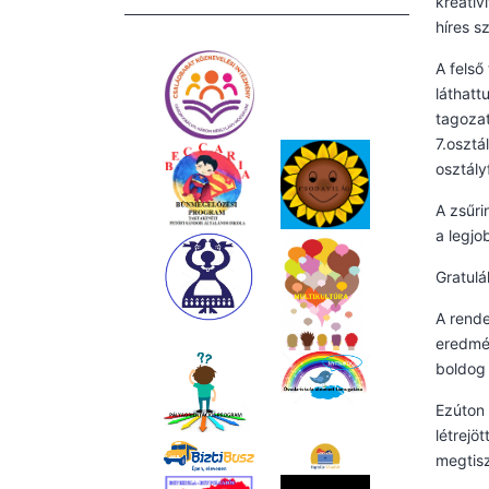
kreativ
híres s
A felső
láthatt
tagozat
7.osztá
osztály
A zsűri
a legjo
Gratulá
A rende
eredmén
boldog 
Ezúton 
létrejö
megtisz