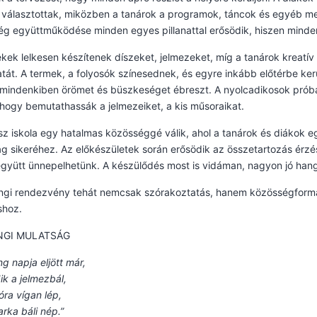
 választottak, miközben a tanárok a programok, táncok és egyéb m
g együttműködése minden egyes pillanattal erősödik, hiszen mindenki
kek lelkesen készítenek díszeket, jelmezeket, míg a tanárok kreatív
tát. A termek, a folyosók színesednek, és egyre inkább előtérbe ke
indenkiben örömet és büszkeséget ébreszt. A nyolcadikosok próbálj
 hogy bemutathassák a jelmezeiket, a kis műsoraikat.
z iskola egy hatalmas közösséggé válik, ahol a tanárok és diákok eg
g sikeréhez. Az előkészületek során erősödik az összetartozás érzés
gyütt ünnepelhetünk. A készülődés most is vidáman, nagyon jó hangu
angi rendezvény tehát nemcsak szórakoztatás, hanem közösségformá
hoz.
NGI MULATSÁG
g napja eljött már,
k a jelmezbál,
ra vígan lép,
arka báli nép.”