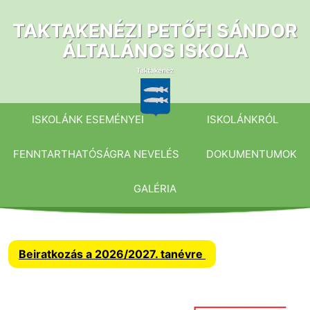
Ugrás
a
TAKTAKENÉZI PETŐFI SÁNDOR
tartalomhoz
ÁLTALÁNOS ISKOLA
ISKOLÁNK ESEMÉNYEI
ISKOLÁNKRÓL
FENNTARTHATÓSÁGRA NEVELÉS
DOKUMENTUMOK
GALÉRIA
Beiratkozás a 2026/2027. tanévre