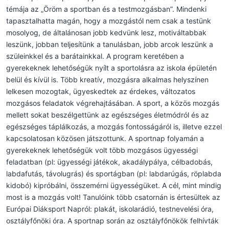
témája az „Öröm a sportban és a testmozgásban”. Mindenki
tapasztalhatta magán, hogy a mozgástól nem csak a testünk
mosolyog, de általánosan jobb kedvünk lesz, motiváltabbak
leszünk, jobban teljesítünk a tanulásban, jobb arcok leszünk a
szüleinkkel és a barátainkkal. A program keretében a
gyerekeknek lehetőségük nyílt a sportolásra az iskola épületén
belül és kívül is. Több kreatív, mozgásra alkalmas helyszínen
lelkesen mozogtak, ügyeskedtek az érdekes, változatos
mozgásos feladatok végrehajtásában. A sport, a közös mozgás
mellett sokat beszélgettünk az egészséges életmódról és az
egészséges táplálkozás, a mozgás fontosságáról is, illetve ezzel
kapcsolatosan közösen játszottunk. A sportnap folyamán a
gyerekeknek lehetőségük volt több mozgásos ügyességi
feladatban (pl: ügyességi játékok, akadálypálya, célbadobás,
labdafutás, távolugrás) és sportágban (pl: labdarúgás, röplabda
kidobó) kipróbálni, összemérni ügyességüket. A cél, mint mindig
most is a mozgás volt! Tanulóink több csatornán is értesültek az
Európai Diáksport Napról: plakát, iskolarádió, testnevelési óra,
osztályfőnöki óra. A sportnap során az osztályfőnökök felhívták