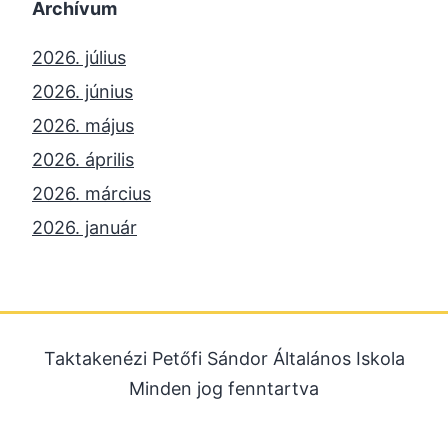
Archívum
2026. július
2026. június
2026. május
2026. április
2026. március
2026. január
2025. december
2025. október
2025. szeptember
Taktakenézi Petőfi Sándor Általános Iskola
2025. július
Minden jog fenntartva
2025. június
2025. május