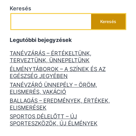
Keresés
Keresés
Legutóbbi bejegyzések
TANÉVZÁRÁS – ÉRTÉKELTÜNK,
TERVEZTÜNK, ÜNNEPELTÜNK
ÉLMÉNYTÁBOROK – A SZÍNEK ÉS AZ
EGÉSZSÉG JEGYÉBEN
TANÉVZÁRÓ ÜNNEPÉLY – ÖRÖM,
ELISMERÉS, VAKÁCIÓ
BALLAGÁS – EREDMÉNYEK, ÉRTÉKEK,
ELISMERÉSEK
SPORTOS DÉLELŐTT – ÚJ
SPORTESZKÖZÖK, ÚJ ÉLMÉNYEK