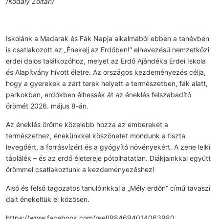
/Kodály Zoltán/
Iskolánk a Madarak és Fák Napja alkalmából ebben a tanévben
is csatlakozott az „Énekelj az Erdőben!” elnevezésű nemzetközi
erdei dalos találkozóhoz, melyet az Erdő Ajándéka Erdei Iskola
és Alapítvány hívott életre. Az országos kezdeményezés célja,
hogy a gyerekek a zárt terek helyett a természetben, fák alatt,
parkokban, erdőkben élhessék át az éneklés felszabadító
örömét 2026. május 8-án.
Az éneklés öröme közelebb hozza az embereket a
természethez, énekünkkel köszönetet mondunk a tiszta
levegőért, a forrásvízért és a gyógyító növényekért. A zene lelki
táplálék – és az erdő életereje pótolhatatlan. Diákjainkkal együtt
örömmel csatlakoztunk a kezdeményezéshez!
Alsó és felső tagozatos tanulóinkkal a „Mély erdőn” című tavaszi
dalt énekeltük el közösen.
https://www.facebook.com/reel/984694014063980