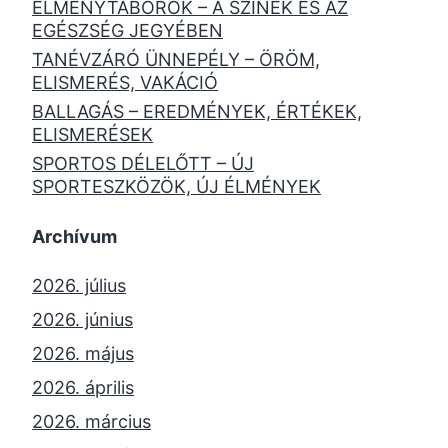
ÉLMÉNYTÁBOROK – A SZÍNEK ÉS AZ
EGÉSZSÉG JEGYÉBEN
TANÉVZÁRÓ ÜNNEPÉLY – ÖRÖM,
ELISMERÉS, VAKÁCIÓ
BALLAGÁS – EREDMÉNYEK, ÉRTÉKEK,
ELISMERÉSEK
SPORTOS DÉLELŐTT – ÚJ
SPORTESZKÖZÖK, ÚJ ÉLMÉNYEK
Archívum
2026. július
2026. június
2026. május
2026. április
2026. március