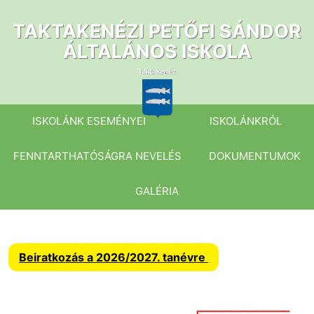
Ugrás
a
TAKTAKENÉZI PETŐFI SÁNDOR
tartalomhoz
ÁLTALÁNOS ISKOLA
ISKOLÁNK ESEMÉNYEI
ISKOLÁNKRÓL
FENNTARTHATÓSÁGRA NEVELÉS
DOKUMENTUMOK
GALÉRIA
Beiratkozás a 2026/2027. tanévre