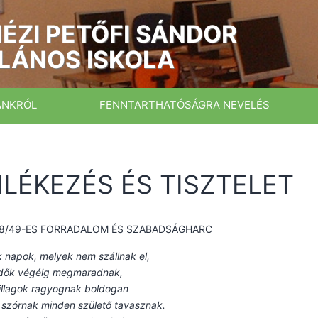
ÉZI PETŐFI SÁNDOR
LÁNOS ISKOLA
ÁNKRÓL
FENNTARTHATÓSÁGRA NEVELÉS
LÉKEZÉS ÉS TISZTELET
48/49-ES FORRADALOM ÉS SZABADSÁGHARC
 napok, melyek nem szállnak el,
idők végéig megmaradnak,
illagok ragyognak boldogan
 szórnak minden születő tavasznak.