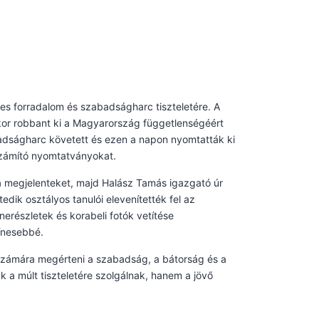
s forradalom és szabadságharc tiszteletére. A
or robbant ki a Magyarország függetlenségéért
adságharc követett és ezen a napon nyomtatták ki
számító nyomtatványokat.
a megjelenteket, majd Halász Tamás igazgató úr
dik osztályos tanulói elevenítették fel az
erészletek és korabeli fotók vetítése
ínesebbé.
 számára megérteni a szabadság, a bátorság és a
 a múlt tiszteletére szolgálnak, hanem a jövő