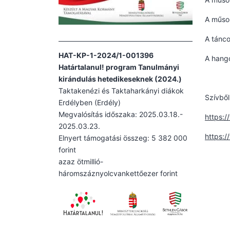
A műsor
A tánco
HAT-KP-1-2024/1-001396
A hango
Határtalanul! program Tanulmányi
kirándulás hetedikeseknek (2024.)
Taktakenézi és Taktaharkányi diákok
Szívből
Erdélyben (Erdély)
Megvalósítás időszaka: 2025.03.18.-
https:
2025.03.23.
https:
Elnyert támogatási összeg: 5 382 000
forint
azaz ötmillió-
háromszáznyolcvankettőezer forint