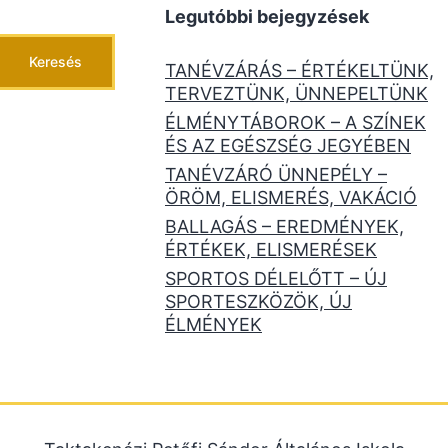
Legutóbbi bejegyzések
Keresés
TANÉVZÁRÁS – ÉRTÉKELTÜNK,
TERVEZTÜNK, ÜNNEPELTÜNK
ÉLMÉNYTÁBOROK – A SZÍNEK
ÉS AZ EGÉSZSÉG JEGYÉBEN
TANÉVZÁRÓ ÜNNEPÉLY –
ÖRÖM, ELISMERÉS, VAKÁCIÓ
BALLAGÁS – EREDMÉNYEK,
ÉRTÉKEK, ELISMERÉSEK
SPORTOS DÉLELŐTT – ÚJ
SPORTESZKÖZÖK, ÚJ
ÉLMÉNYEK