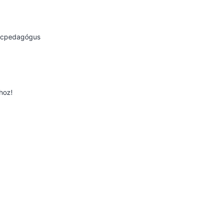
táncpedagógus
hoz!