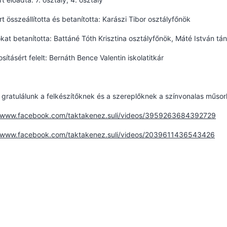
t összeállította és betanította: Karászi Tibor osztályfőnök
kat betanította: Battáné Tóth Krisztina osztályfőnök, Máté István 
sításért felelt: Bernáth Bence Valentin iskolatitkár
 gratulálunk a felkészítőknek és a szereplőknek a színvonalas műsor
//www.facebook.com/taktakenez.suli/videos/3959263684392729
//www.facebook.com/taktakenez.suli/videos/2039611436543426