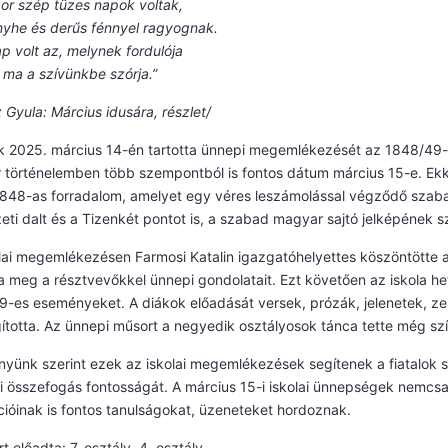
or szép tüzes napok voltak,
nyhe és derűs fénnyel ragyognak.
ap volt az, melynek fordulója
t ma a szívünkbe szórja.”
 Gyula: Március idusára, részlet/
k 2025. március 14-én tartotta ünnepi megemlékezését az 1848/49-e
történelemben több szempontból is fontos dátum március 15-e. Ekk
1848-as forradalom, amelyet egy véres leszámolással végződő szab
ti dalt és a Tizenkét pontot is, a szabad magyar sajtó jelképének 
lai megemlékezésen Farmosi Katalin igazgatóhelyettes köszöntötte 
a meg a résztvevőkkel ünnepi gondolatait. Ezt követően az iskola hete
-es eseményeket. A diákok előadását versek, prózák, jelenetek, zen
totta. Az ünnepi műsort a negyedik osztályosok tánca tette még sz
yünk szerint ezek az iskolai megemlékezések segítenek a fiatalok
 összefogás fontosságát. A március 15-i iskolai ünnepségek nemcsak
ióinak is fontos tanulságokat, üzeneteket hordoznak.
t előadta: 7. osztály, 4. osztály