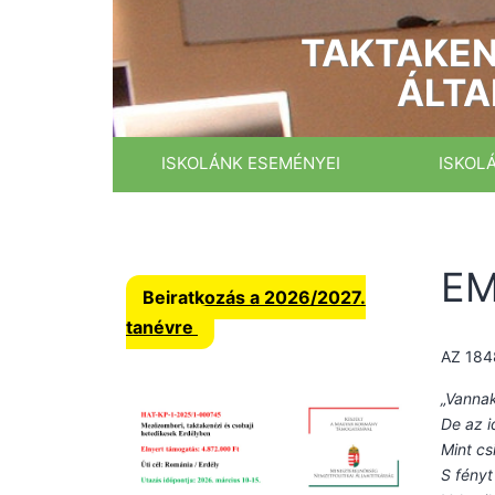
Ugrás
a
TAKTAKEN
tartalomhoz
ÁLTA
ISKOLÁNK ESEMÉNYEI
ISKOL
EM
Beiratkozás a 2026/2027.
tanévre
AZ 18
„Vannak
De az 
Mint cs
S fényt