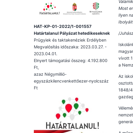
Valamik
Most e
Ilyen n
Ibolyái
HAT-KP-01-2022/1-001557
Határtalanul Pályázat hetedikeseknek
/Juhász
Prügyiek és taktakenéziek Erdélyben
Iskolán
Megvalósítás időszaka: 2023.03.27. -
magyar 
2023.04.01.
vívott 
Elnyert támogatási összeg: 4.192.800
a Nemze
Ft,
azaz Négymillió-
Az isko
egyszázkilencvenkettőezer-nyolcszáz
osztott
Ft
1848/49
gazdagí
Vélemén
nemzeti
generác
A műsor