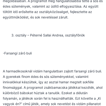
megoldásában. A programot még hangulatosabbá tette a sós és
édes sütemények, valamint az üdítő elfogyasztása. Az együtt
töltött idő erősítette az osztályközösséget, fejlesztette az
együttműködést, és sok nevetéssel zárult.
osztály – Péterné Sallai Andrea, osztályfőnök
-Farsangi záró buli
A harmadikosoknál vidám hangulatban zajlott farsangi záró buli.
A gyerekek finom édes és sós süteményekkel, valamint
innivalókkal készültek, így az asztal hamar megtelt sokféle
finomsággal. A programot zsákbamacska játékkal kezdték, ahol
különböző bábokat húztak a tanulók. Ezeket a délután
folyamán, a játékok során fel is használhatták. Ezt követte a „Ki
vagyok én?” című játék, amely sok nevetést és vidám pillanatot