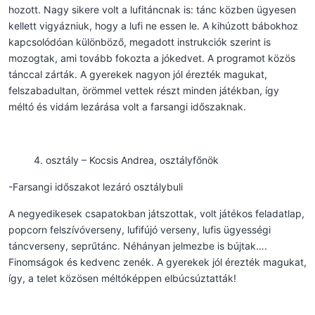
hozott. Nagy sikere volt a lufitáncnak is: tánc közben ügyesen
kellett vigyázniuk, hogy a lufi ne essen le. A kihúzott bábokhoz
kapcsolódóan különböző, megadott instrukciók szerint is
mozogtak, ami tovább fokozta a jókedvet. A programot közös
tánccal zárták. A gyerekek nagyon jól érezték magukat,
felszabadultan, örömmel vettek részt minden játékban, így
méltó és vidám lezárása volt a farsangi időszaknak.
osztály – Kocsis Andrea, osztályfőnök
-Farsangi időszakot lezáró osztálybuli
A negyedikesek csapatokban játszottak, volt játékos feladatlap,
popcorn felszívóverseny, lufifújó verseny, lufis ügyességi
táncverseny, seprűtánc. Néhányan jelmezbe is bújtak….
Finomságok és kedvenc zenék. A gyerekek jól érezték magukat,
így, a telet közösen méltóképpen elbúcsúztatták!