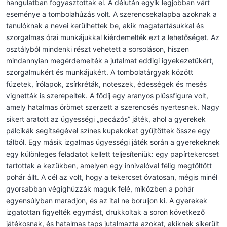
hangulatban fogyasztottak el. A délután egyik legjobban várt
eseménye a tombolahúzás volt. A szerencsekalapba azoknak a
tanulóknak a nevei kerülhettek be, akik magatartásukkal és
szorgalmas órai munkájukkal kiérdemelték ezt a lehetőséget. Az
osztályból mindenki részt vehetett a sorsoláson, hiszen
mindannyian megérdemelték a jutalmat eddigi igyekezetükért,
szorgalmukért és munkájukért. A tombolatárgyak között
füzetek, írólapok, zsírkréták, noteszek, édességek és mesés
vignetták is szerepeltek. A fődíj egy aranyos plüssfigura volt,
amely hatalmas örömet szerzett a szerencsés nyertesnek. Nagy
sikert aratott az ügyességi „pecázós” játék, ahol a gyerekek
pálcikák segítségével színes kupakokat gyűjtöttek össze egy
tálból. Egy másik izgalmas ügyességi játék során a gyerekeknek
egy különleges feladatot kellett teljesíteniük: egy papírtekercset
tartottak a kezükben, amelyen egy innivalóval félig megtöltött
pohár állt. A cél az volt, hogy a tekercset óvatosan, mégis minél
gyorsabban végighúzzák maguk felé, miközben a pohár
egyensúlyban maradjon, és az ital ne boruljon ki. A gyerekek
izgatottan figyelték egymást, drukkoltak a soron következő
játékosnak, és hatalmas taps jutalmazta azokat, akiknek sikerült