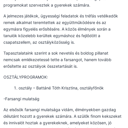
programokat szerveztek a gyerekek számára.
A jelmezes játékok, ügyességi feladatok és tréfás vetélkedők
remek alkalmat teremtettek az együttműködésre és az
egymásra figyelés erősítésére. A közös élmények során a
tanulók közelebb kerültek egymáshoz és fejlődött a
csapatszellem, az osztályközösség is.
Tapasztalataink szerint a sok nevetés és boldog pillanat
nemcsak emlékezetessé tette a farsangot, hanem tovább
erősítette az osztályok összetartását is.
OSZTÁLYPROGRAMOK:
osztály – Battáné Tóth Krisztina, osztályfőnök
-Farsangi mulatság
Az elsősök farsangi mulatsága vidám, élményekben gazdag
délutánt hozott a gyerekek számára. A szülők finom kekszeket
és innivalót hoztak a gyerekeknek, amelyeket közösen, jó