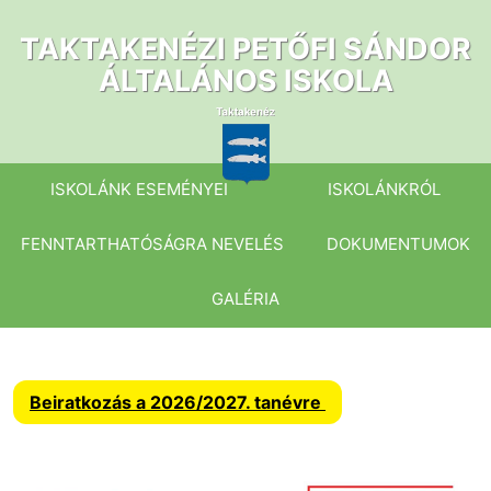
Ugrás
a
TAKTAKENÉZI PETŐFI SÁNDOR
tartalomhoz
ÁLTALÁNOS ISKOLA
ISKOLÁNK ESEMÉNYEI
ISKOLÁNKRÓL
FENNTARTHATÓSÁGRA NEVELÉS
DOKUMENTUMOK
GALÉRIA
Beiratkozás a 2026/2027. tanévre