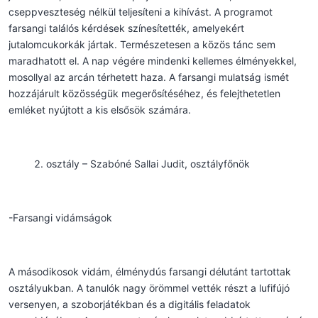
cseppveszteség nélkül teljesíteni a kihívást. A programot
farsangi találós kérdések színesítették, amelyekért
jutalomcukorkák jártak. Természetesen a közös tánc sem
maradhatott el. A nap végére mindenki kellemes élményekkel,
mosollyal az arcán térhetett haza. A farsangi mulatság ismét
hozzájárult közösségük megerősítéséhez, és felejthetetlen
emléket nyújtott a kis elsősök számára.
osztály – Szabóné Sallai Judit, osztályfőnök
-Farsangi vidámságok
A másodikosok vidám, élménydús farsangi délutánt tartottak
osztályukban. A tanulók nagy örömmel vették részt a lufifújó
versenyen, a szoborjátékban és a digitális feladatok