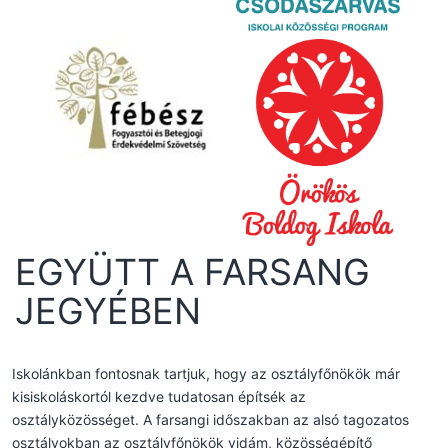
EGYÜTT A FARSANG
JEGYÉBEN
Iskolánkban fontosnak tartjuk, hogy az osztályfőnökök már
kisiskoláskortól kezdve tudatosan építsék az
osztályközösséget. A farsangi időszakban az alsó tagozatos
osztályokban az osztályfőnökök vidám, közösségépítő