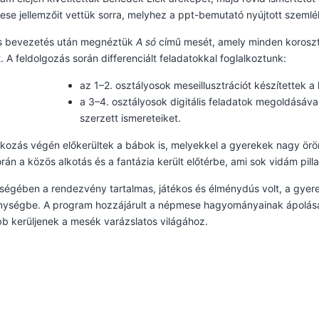
se jellemzőit vettük sorra, melyhez a ppt-bemutató nyújtott szemlél
s bevezetés után megnéztük
A só
című mesét, amely minden koroszt
t. A feldolgozás során differenciált feladatokkal foglalkoztunk:
az 1–2. osztályosok meseillusztrációt készítettek a 
a 3–4. osztályosok digitális feladatok megoldásával
szerzett ismereteiket.
lkozás végén előkerültek a bábok is, melyekkel a gyerekek nagy öröm
orán a közös alkotás és a fantázia került előtérbe, ami sok vidám pill
ségében a rendezvény tartalmas, játékos és élménydús volt, a gye
nységbe. A program hozzájárult a népmese hagyományainak ápolásá
b kerüljenek a mesék varázslatos világához.