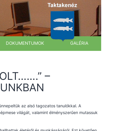
DOKUMENTUMOK
GALÉRIA
OLT…….” –
RUNKBAN
nnepeltük az alsó tagozatos tanulókkal. A
népmese világát, valamint élményszerűen mutassuk
hallhattak életéről és munkásságáról. Ezt követően