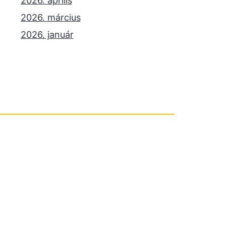
2026. április
2026. március
2026. január
2025. december
2025. október
2025. szeptember
2025. július
2025. június
2025. május
2025. április
2025. március
2025. január
2024. december
2024. november