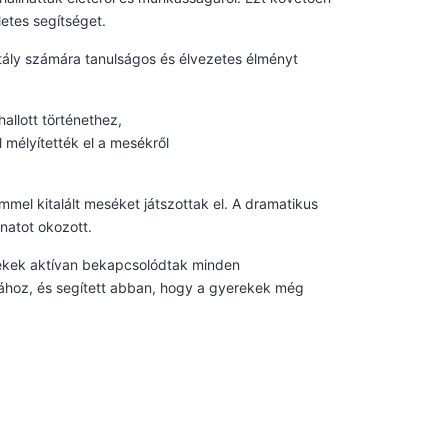
etes segítséget.
ály számára tanulságos és élvezetes élményt
hallott történethez,
 mélyítették el a mesékről
mel kitalált meséket játszottak el. A dramatikus
anatot okozott.
rekek aktívan bekapcsolódtak minden
hoz, és segített abban, hogy a gyerekek még