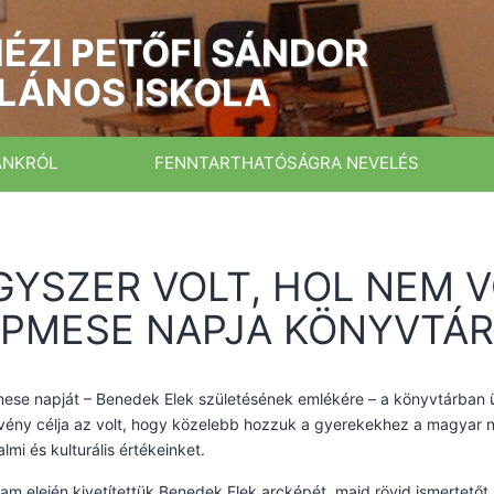
ÉZI PETŐFI SÁNDOR
LÁNOS ISKOLA
ÁNKRÓL
FENNTARTHATÓSÁGRA NEVELÉS
GYSZER VOLT, HOL NEM V
PMESE NAPJA KÖNYVTÁ
se napját – Benedek Elek születésének emlékére – a könyvtárban ü
vény célja az volt, hogy közelebb hozzuk a gyerekekhez a magyar 
almi és kulturális értékeinket.
am elején kivetítettük Benedek Elek arcképét, majd rövid ismertetőt 