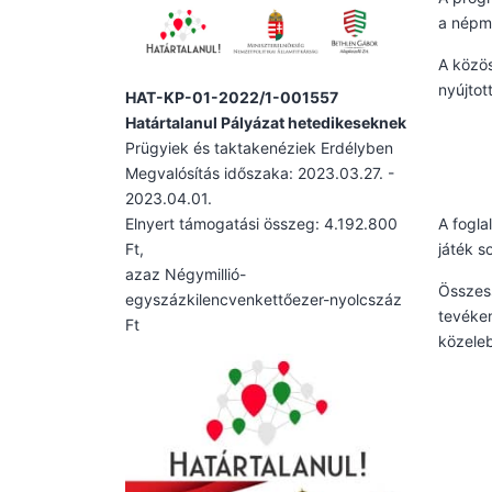
a népme
A közö
nyújtot
HAT-KP-01-2022/1-001557
Határtalanul Pályázat hetedikeseknek
Prügyiek és taktakenéziek Erdélyben
Megvalósítás időszaka: 2023.03.27. -
2023.04.01.
Elnyert támogatási összeg: 4.192.800
A fogla
Ft,
játék s
azaz Négymillió-
Összes
egyszázkilencvenkettőezer-nyolcszáz
tevéke
Ft
közeleb