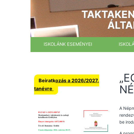
Ugrás
a
TAKTAKEN
tartalomhoz
ÁLTA
ISKOLÁNK ESEMÉNYEI
ISKOL
„E
Beiratkozás a 2026/2027.
NÉ
tanévre
A Népme
rendez
be irod
A progr